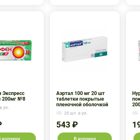
 Экспресс
Аэртал 100 мг 20 шт
Ну
 200мг №8
таблетки покрытые
по
пленочной оболочкой
20
в уп.
20 шт. в уп.
₽
543 ₽
1
В корзину
В корзину