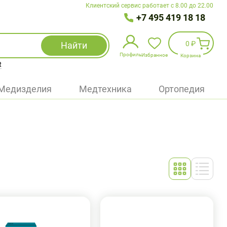
Клиентский сервис работает с 8.00 до 22.00
+7 495 419 18 18
0 ₽
Найти
Профиль
Избранное
Корзина
R
Избранное
(
0
)
Медизделия
Медтехника
Ортопедия
Войти
БАД
Медицинская техника (приборы)
Наборы
Упаковка