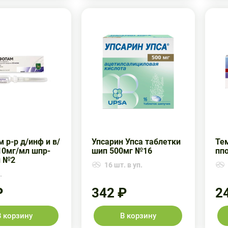
 р-р д/инф и в/
Упсарин Упса таблетки
Те
10мг/мл шпр-
шип 500мг №16
пп
л №2
16 шт. в уп.
.
₽
342 ₽
2
В корзину
В корзину