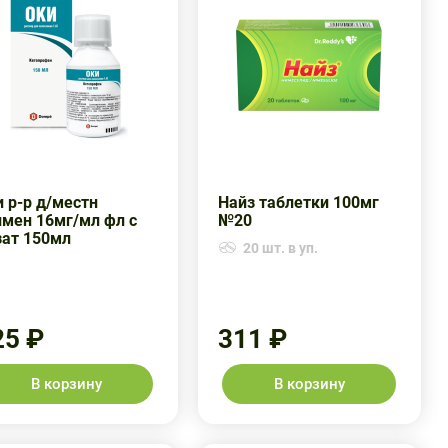
 р-р д/местн
Найз таблетки 100мг
имен 16мг/мл фл с
№20
зат 150мл
20 шт. в уп.
25 ₽
311 ₽
В корзину
В корзину