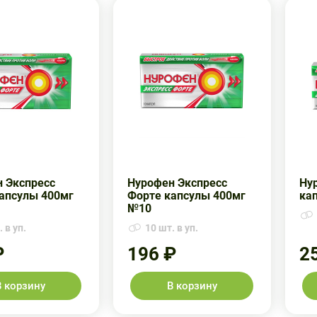
 Экспресс
Нурофен Экспресс
Ну
апсулы 400мг
Форте капсулы 400мг
ка
№10
 в уп.
10 шт. в уп.
₽
196 ₽
2
В корзину
В корзину