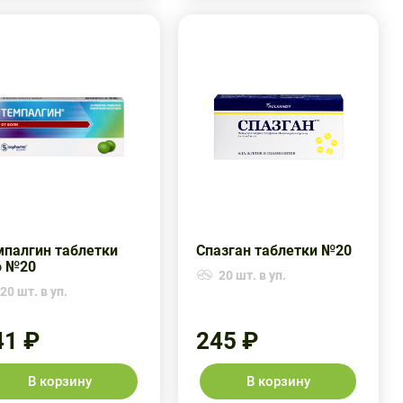
мпалгин таблетки
Спазган таблетки №20
о №20
20 шт. в уп.
20 шт. в уп.
41 ₽
245 ₽
В корзину
В корзину