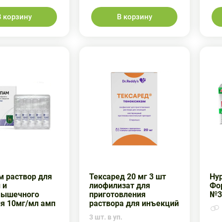
В корзину
В корзину
 раствор для
Тексаред 20 мг 3 шт
Ну
 и
лиофилизат для
Фо
мышечного
приготовления
№3
я 10мг/мл амп
раствора для инъекций
3 шт. в уп.