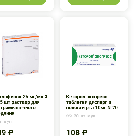
клофенак 25 мг/мл 3
Кеторол экспресс
5 шт раствор для
таблетки дисперг в
утримышечного
полости рта 10мг №20
едения
20 шт. в уп.
. в уп.
09 ₽
108 ₽