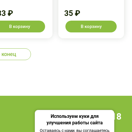
33 ₽
35 ₽
В корзину
В корзину
 конец
+7 495 419 18 18
Используем куки для
улучшения работы сайта
Мы в социальных сетях
Оставаясь с нами, вы соглашаетесь