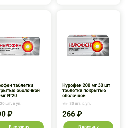
рофен таблетки
Нурофен 200 мг 30 шт
крытые оболочкой
таблетки покрытые
0мг №20
оболочкой
20 шт. в уп.
30 шт. в уп.
90 ₽
266 ₽
В корзину
В корзину