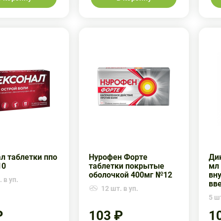
л таблетки ппо
Нурофен Форте
Ди
10
таблетки покрытые
мл 
оболочкой 400мг №12
вн
 в уп.
вв
12 шт. в уп.
5 шт
₽
103 ₽
1