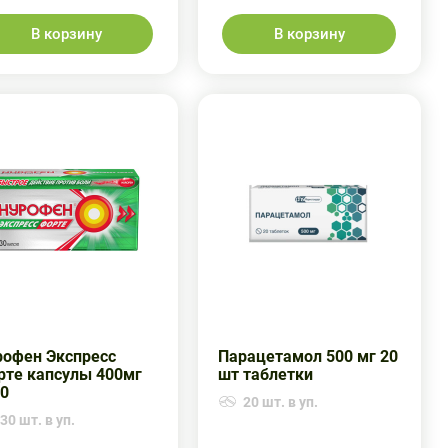
В корзину
В корзину
рофен Экспресс
Парацетамол 500 мг 20
рте капсулы 400мг
шт таблетки
0
20 шт. в уп.
30 шт. в уп.