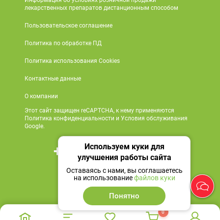
Информация об условиях розничной продажи
лекарственных препаратов дистанционным способом
Пользовательское соглашение
Политика по обработке ПД
Политика использования Cookies
Контактные данные
О компании
Этот сайт защищен reCAPTCHA, к нему применяются
Политика конфиденциальности и Условия обслуживания
Google.
Используем куки для
+7 495 419 18 18
улучшения работы сайта
Мы в социальных сетях
Оставаясь с нами, вы соглашаетесь
на использование
файлов куки
Понятно
0