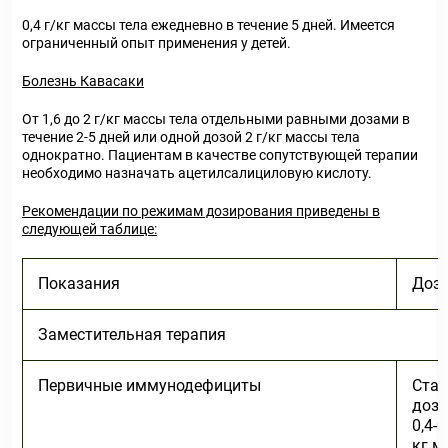
0,4 г/кг массы тела ежедневно в течение 5 дней. Имеется
ограниченный опыт применения у детей.
Болезнь Кавасаки
От 1,6 до 2 г/кг массы тела отдельными равными дозами в
течение 2-5 дней или одной дозой 2 г/кг массы тела
однократно. Пациентам в качестве сопутствующей терапии
необходимо назначать ацетилсалициловую кислоту.
Рекомендации по режимам дозирования приведены в
следующей таблице:
Показания
Доз
Заместительная терапия
Первичные иммунодефициты
Стар
доза
0,4-0
кг м