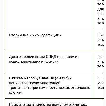
тела
дале
0,2-0
кг м
тела
Вторичные иммунодефициты
0,2-0
кг м
тела
Дети с врожденным СПИД при наличии
0,2-0
рецидивирующих инфекций
кг м
тела
Гипогаммаглобулинемия (< 4 г/л) у
0,5 г
пациентов после аллогенной
мас
трансплантации гемопоэтических стволовых
тела
клеток
Применение в качестве иммуномодулятора