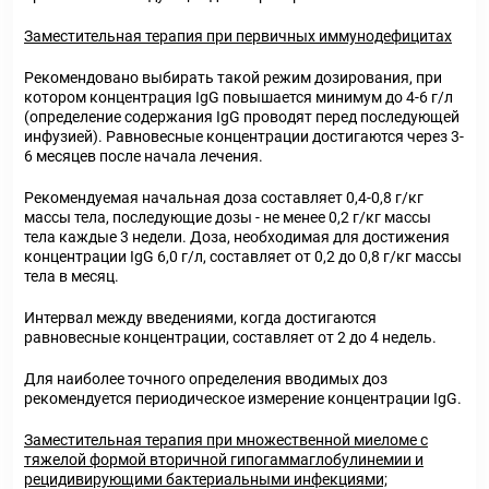
Заместительная терапия при первичных иммунодефицитах
Рекомендовано выбирать такой режим дозирования, при
котором концентрация IgG повышается минимум до 4-6 г/л
(определение содержания IgG проводят перед последующей
инфузией). Равновесные концентрации достигаются через 3-
6 месяцев после начала лечения.
Рекомендуемая начальная доза составляет 0,4-0,8 г/кг
массы тела, последующие дозы - не менее 0,2 г/кг массы
тела каждые 3 недели. Доза, необходимая для достижения
концентрации IgG 6,0 г/л, составляет от 0,2 до 0,8 г/кг массы
тела в месяц.
Интервал между введениями, когда достигаются
равновесные концентрации, составляет от 2 до 4 недель.
Для наиболее точного определения вводимых доз
рекомендуется периодическое измерение концентрации IgG.
Заместительная терапия при множественной миеломе с
тяжелой формой вторичной гипогаммаглобулинемии и
рецидивирующими бактериальными инфекциями;