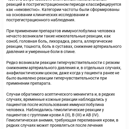
реакций в пострегистрационном периоде классифицируется
как «неизвестно». Категории частоты были сформированы
на основании клинических исследовании и
пострегистрационного наблюдения.
При применении препаратов иммуноглобулина человека
нечасто возникали такие нежелательные реакции, как
озноб, головная боль, лихорадка, рвота, аллергические
реакции, тошнота, боль в суставах, снижение артериального
давления и умеренные боли в спине.
Редко возникали реакции гиперчувствительности с резким
снижением артериального давления и, в отдельных случаях,
анафилактическим шоком, даже когда у пациента ранее не
было выявлено реакции гиперчувствительности при
применении препарата.
Случаи обратимого асептического менингита и, в редких
случаях, временные кожные реакции наблюдались у
пациентов после использования иммуноглобулина
человека. Наблюдались гемолитические реакции у
пациентов с группами крови А (II), В (III) и АВ (IV).
Гемолитическая анемия, требующая переливания крови, в
редких случаях может проявляться после лечения