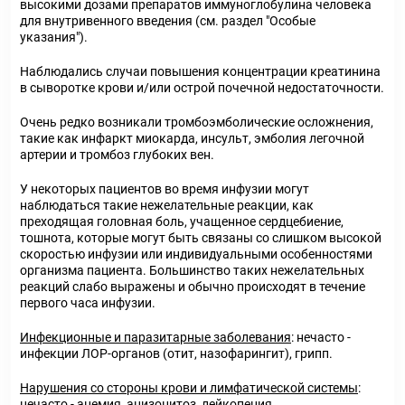
высокими дозами препаратов иммуноглобулина человека
для внутривенного введения (см. раздел "Особые
указания").
Наблюдались случаи повышения концентрации креатинина
в сыворотке крови и/или острой почечной недостаточности.
Очень редко возникали тромбоэмболические осложнения,
такие как инфаркт миокарда, инсульт, эмболия легочной
артерии и тромбоз глубоких вен.
У некоторых пациентов во время инфузии могут
наблюдаться такие нежелательные реакции, как
преходящая головная боль, учащенное сердцебиение,
тошнота, которые могут быть связаны со слишком высокой
скоростью инфузии или индивидуальными особенностями
организма пациента. Большинство таких нежелательных
реакций слабо выражены и обычно происходят в течение
первого часа инфузии.
Инфекционные и паразитарные заболевания
: нечасто -
инфекции ЛОР-органов (отит, назофарингит), грипп.
Нарушения со стороны крови и лимфатической системы
:
нечасто - анемия, анизоцитоз, лейкопения,