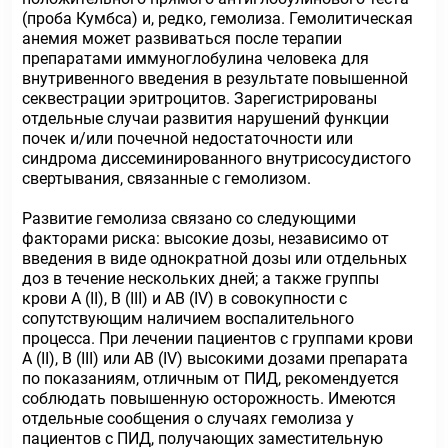
(проба Кумбса) и, редко, гемолиза. Гемолитическая
анемия может развиваться после терапии
препаратами иммуноглобулина человека для
внутривенного введения в результате повышенной
секвестрации эритроцитов. Зарегистрированы
отдельные случаи развития нарушений функции
почек и/или почечной недостаточности или
синдрома диссеминированного внутрисосудистого
свертывания, связанные с гемолизом.
Развитие гемолиза связано со следующими
факторами риска: высокие дозы, независимо от
введения в виде однократной дозы или отдельных
доз в течение нескольких дней; а также группы
крови А (II), В (III) и АВ (IV) в совокупности с
сопутствующим наличием воспалительного
процесса. При лечении пациентов с группами крови
А (II), В (III) или АВ (IV) высокими дозами препарата
по показаниям, отличным от ПИД, рекомендуется
соблюдать повышенную осторожность. Имеются
отдельные сообщения о случаях гемолиза у
пациентов с ПИД, получающих заместительную