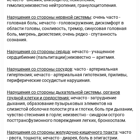
гемолиз;неизвестно нейтропения, гранулоцитопения.
Нарушения со стороны нервной системы
: очень часто -
головная боль; нечасто - головокружение, дискомфорт в
области головы, сонливость, тремор, синусовая головная
боль, мигрень, дизестезия; очень редко - спутанность
сознания.
Нарушения со стороны сердца
: нечасто - учащенное
сердцебиение (пальпитации);неизвестно — аритмия.
Нарушения со стороны сосудов
: часто - артериальная
гипертензия; нечасто - артериальная гипотензия, приливы,
периферические сосудистые нарушения.
Нарушения со стороны дыхательной системы, органов
грудной клетки и средостения:
нечасто - затруднение
дыхания, образование пузырьковых элементов на
слизистой оболочке полости рта и глотки, боль при дыхании,
чувство стеснения в горле; неизвестно - синдром острого
посттрансфузионного повреждения легких, бронхоспазм.
Нарушения со стороны желудочно-кишечного тракта
: часто
- рвота, тошнота; нечасто - диарея, боль в эпигастрии.