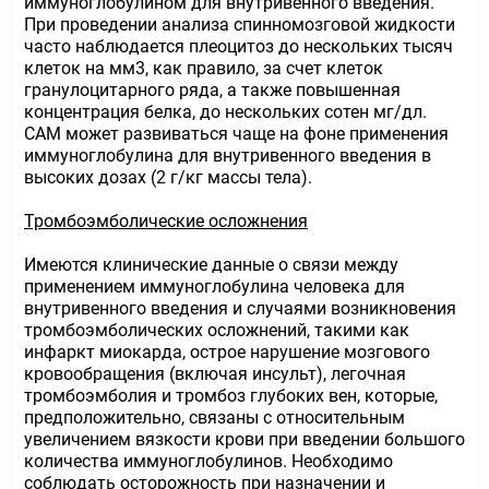
иммуноглобулином для внутривенного введения.
При проведении анализа спинномозговой жидкости
часто наблюдается плеоцитоз до нескольких тысяч
клеток на мм3, как правило, за счет клеток
гранулоцитарного ряда, а также повышенная
концентрация белка, до нескольких сотен мг/дл.
САМ может развиваться чаще на фоне применения
иммуноглобулина для внутривенного введения в
высоких дозах (2 г/кг массы тела).
Тромбоэмболические осложнения
Имеются клинические данные о связи между
применением иммуноглобулина человека для
внутривенного введения и случаями возникновения
тромбоэмболических осложнений, такими как
инфаркт миокарда, острое нарушение мозгового
кровообращения (включая инсульт), легочная
тромбоэмболия и тромбоз глубоких вен, которые,
предположительно, связаны с относительным
увеличением вязкости крови при введении большого
количества иммуноглобулинов. Необходимо
соблюдать осторожность при назначении и