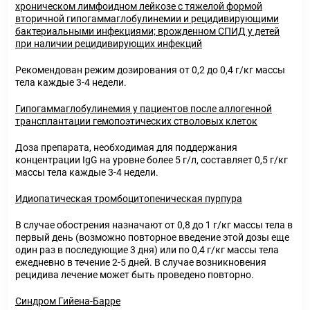
хроническом лимфоидном лейкозе с тяжелой формой
вторичной гипогаммаглобулинемии и рецидивирующими
бактериальными инфекциями; врожденном СПИД у детей
при наличии рецидивирующих инфекций
Рекомендован режим дозирования от 0,2 до 0,4 г/кг массы
тела каждые 3-4 недели.
Гипогаммаглобулинемия у пациентов после аллогенной
трансплантации гемопоэтических стволовых клеток
Доза препарата, необходимая для поддержания
концентрации IgG на уровне более 5 г/л, составляет 0,5 г/кг
массы тела каждые 3-4 недели.
Идиопатическая тромбоцитопеническая пурпура
В случае обострения назначают от 0,8 до 1 г/кг массы тела в
первый день (возможно повторное введение этой дозы еще
один раз в последующие 3 дня) или по 0,4 г/кг массы тела
ежедневно в течение 2-5 дней. В случае возникновения
рецидива лечение может быть проведено повторно.
Синдром Гийена-Барре