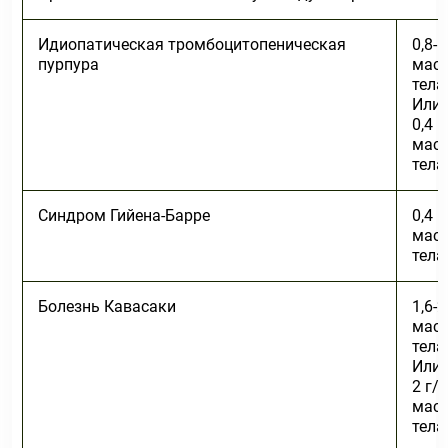
Идиопатическая тромбоцитопеническая
0,8-1
пурпура
мас
тела
Или:
0,4 г
мас
тела
Синдром Гийена-Барре
0,4 г
мас
тела
Болезнь Кавасаки
1,6-2
мас
тела
Или:
2 г/к
мас
тела