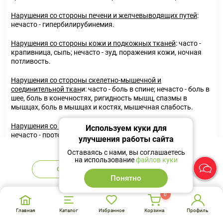
Нарушения со стороны печени и желчевыводящих путей
:
нечасто - гипербилирубинемия.
Нарушения со стороны кожи и подкожных тканей
: часто -
крапивница, сыпь; нечасто - зуд, поражения кожи, ночная
потливость.
Нарушения со стороны скелетно-мышечной и
соединительной ткан
и: часто - боль в спине; нечасто - боль в
шее, боль в конечностях, ригидность мышц, спазмы в
мышцах, боль в мышцах и костях, мышечная слабость.
Нарушения со стороны почек и мочевыводящих путей
:
Используем куки для
нечасто - протеинурия.
улучшения работы сайта
Нет в наличии
Оставаясь с нами, вы соглашаетесь
Общие расстройства и нарушения в месте введения
: часто -
на использование
файлов куки
озноб, утомляемость, лихорадка, астения, гриппоподобное
Сообщить
Аналоги
состояние; нечасто - боль в груди, общее недомогание,
Понятно
повышение температуры тела, боль в месте инъекции.
0
Лабораторные и инструментальные данные:
нечасто -
увеличение концентрации связанного и несвязанного
Главная
Каталог
Избранное
Корзина
Профиль
билирубина в крови, положительная прямая проба Кумбса,