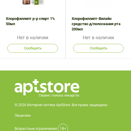
Поливитаминные
При
и гриппе
комплексы
простуде
Противоаллергические
Противовоспалительные
Пробиотики
Сахарный
Хлорофиллипт р-р спирт 1%
препараты
препараты
Хлорофиллипт-Вилайн
50мл
диабет
средство д/полоскания рта
Противогрибковые
Противоопухолевые
200мл
Тонизирующие
Фиточай/
препараты
препараты
Нет в наличии
Нет в наличии
чай
Противопаразитарные
Растительные
Сообщить
Сообщить
препараты
препараты
Сердечно-
Система
сосудистые
обмена
препараты
веществ
Средства
Стоматологические
от
препараты
алкоголизма
и курения
© 2026 Интернет-аптека AptStore. Все права защищены
Лицензии
Возрастные ограничения
18+