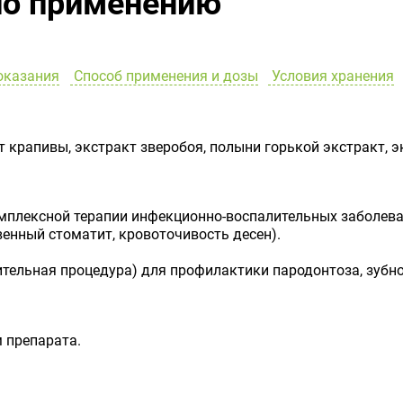
по применению
оказания
Способ применения и дозы
Условия хранения
 крапивы, экстракт зверобоя, полыни горькой экстракт, э
мплексной терапии инфекционно-воспалительных заболевани
венный стоматит, кровоточивость десен).
тельная процедура) для профилактики пародонтоза, зубног
 препарата.