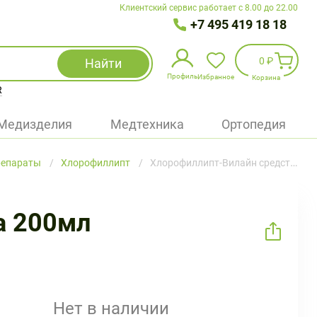
Клиентский сервис работает с 8.00 до 22.00
+7 495 419 18 18
0 ₽
Найти
Профиль
Избранное
Корзина
R
Избранное
(
0
)
Медизделия
Медтехника
Ортопедия
Войти
репараты
Хлорофиллипт
Хлорофиллипт-Вилайн средство д/полоскания рта 200мл
БАД
Медицинская техника (приборы)
а 200мл
Наборы
Упаковка
Нет в наличии