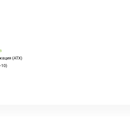
в
кация (ATX)
-10)