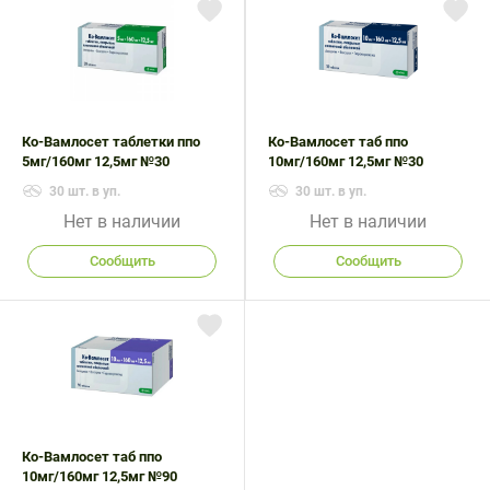
Поливитаминные
При
и гриппе
комплексы
простуде
Противоаллергические
Противовоспалительные
Пробиотики
Сахарный
препараты
препараты
диабет
Противогрибковые
Противоопухолевые
Тонизирующие
Фиточай/
препараты
препараты
Ко-Вамлосет таблетки ппо
Ко-Вамлосет таб ппо
чай
5мг/160мг 12,5мг №30
10мг/160мг 12,5мг №30
Противопаразитарные
Растительные
30 шт. в уп.
препараты
препараты
30 шт. в уп.
Нет в наличии
Нет в наличии
Сердечно-
Система
сосудистые
обмена
Сообщить
Сообщить
препараты
веществ
Средства
Стоматологические
от
препараты
алкоголизма
и курения
Ко-Вамлосет таб ппо
10мг/160мг 12,5мг №90