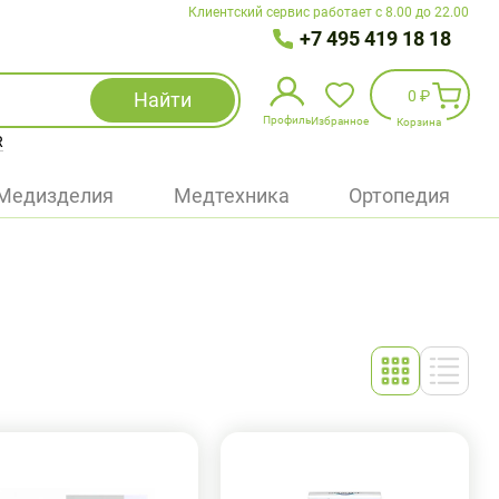
Клиентский сервис работает с 8.00 до 22.00
+7 495 419 18 18
0 ₽
Найти
Профиль
Избранное
Корзина
R
Избранное
(
0
)
Медизделия
Медтехника
Ортопедия
Войти
БАД
Медицинская техника (приборы)
Наборы
Упаковка