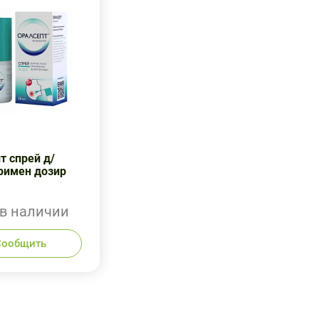
т спрей д/
римен дозир
 в наличии
Сообщить