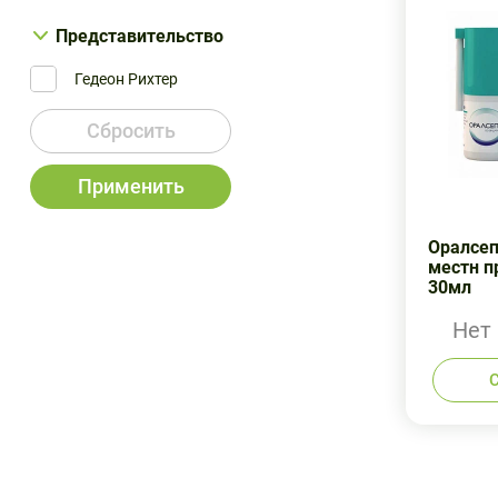
Представительство
Гедеон Рихтер
Сбросить
Применить
Оралсеп
местн п
30мл
Нет