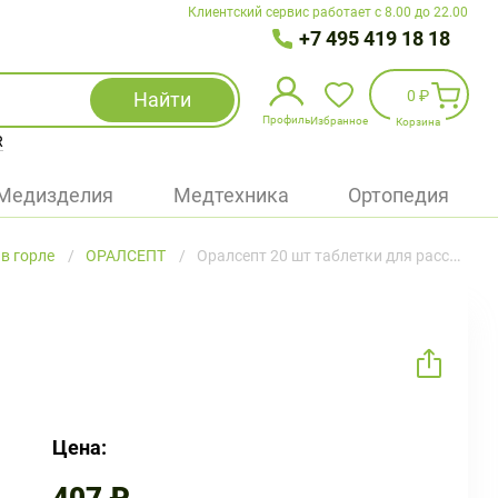
Клиентский сервис работает с 8.00 до 22.00
+7 495 419 18 18
0 ₽
Найти
Профиль
Избранное
Корзина
R
Избранное
(
0
)
Медизделия
Медтехника
Ортопедия
Войти
в горле
ОРАЛСЕПТ
Оралсепт 20 шт таблетки для рассасывания
БАД
Медицинская техника (приборы)
Наборы
Упаковка
Цена: