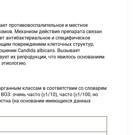
ает противовоспалительное и местное
змов. Механизм действия препарата связан
ет антибактериальное и специфическое
ющим повреждением клеточных структур,
шении Candida albicans. Вызывает
вует их репродукции, что явилось основанием
 этиологию.
органным классам в соответствии со словарем
З: очень часто (≥1/10), часто (≥1/100, но
известна (на основании имеющихся данных