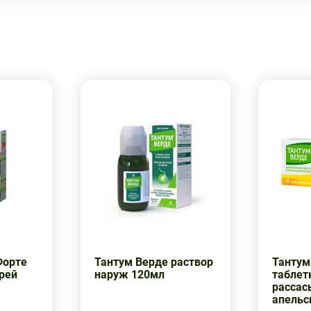
Форте
Тантум Верде раствор
Тантум
прей
наруж 120мл
таблет
рассас
апельс