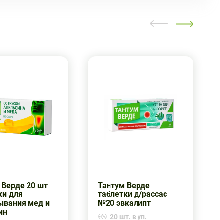
 Верде 20 шт
Тантум Верде
ки для
таблетки д/рассас
ывания мед и
№20 эвкалипт
ин
20 шт. в уп.