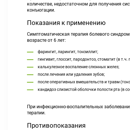
количестве, недостаточном для получения си
конъюгации.
Показания к применению
Симптоматическая терапия болевого синдрома 
возрасте от 6 лет:
фарингит, ларингит, тонзиллит;
гингивит, глоссит, пародонтоз, стоматит (в т.ч.
калькулезное воспаление слюнных желез;
после лечения или удаления зубов;
после оперативных вмешательств и травм (тон
кандидоз слизистой оболочки полости рта (в с
При инфекционно-воспалительных заболевания
терапии.
Противопоказания