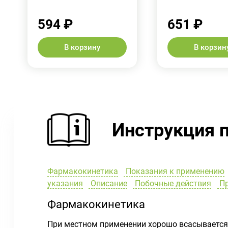
594 ₽
651 ₽
В корзину
В корзин
Инструкция 
Фармакокинетика
Показания к применению
указания
Описание
Побочные действия
Пр
Фармакокинетика
При местном применении хорошо всасывается 