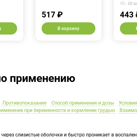
20 шт
517 ₽
443 
у
В корзину
по применению
Противопоказания
Способ применения и дозы
Условия
именение при беременности и кормлении грудью
Взаимо
через слизистые оболочки и быстро проникает в воспален