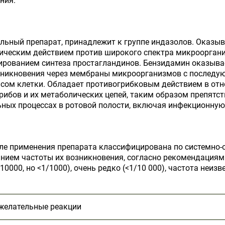
ния.
льный препарат, принадлежит к группе индазолов. Оказыв
ическим действием против широкого спектра микрооргани
ированием синтеза простагландинов. Бензидамин оказыва
роникновения через мембраны микроорганизмов с последу
сом клетки. Обладает противогрибковым действием в отно
ибов и их метаболических цепей, таким образом препятст
ных процессах в ротовой полости, включая инфекционную
ле применения препарата классифицирована по системно-
ием частоты их возникновения, согласно рекомендациям ВО
≥1/10000, но <1/1000), очень редко (<1/10 000), частота не
желательные реакции