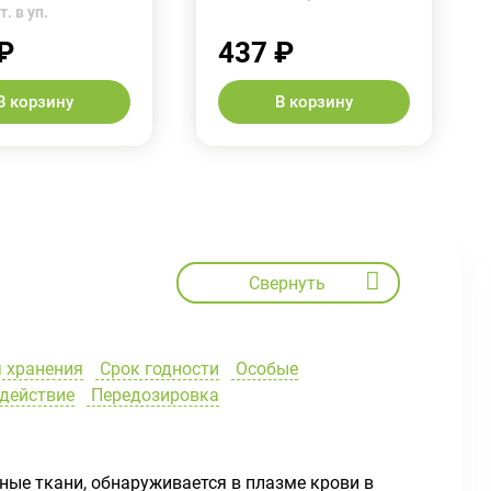
. в уп.
₽
437 ₽
В корзину
В корзину
Свернуть
 хранения
Срок годности
Особые
действие
Передозировка
ные ткани, обнаруживается в плазме крови в