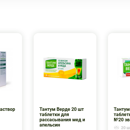
раствор
Тантум Верде 20 шт
Тантум
таблетки для
таблет
рассасывания мед и
№20 эв
апельсин
20 шт