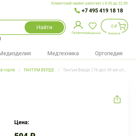
Клиентский сервис работает с 8.00 до 22.00
+7 495 419 18 18
0 ₽
Найти
Профиль
Избранное
Корзина
R
Избранное
(
0
)
Медизделия
Медтехника
Ортопедия
Войти
в горле
ТАНТУМ ВЕРДЕ
Тантум Верде 176 доз 30 мл спрей
БАД
Медицинская техника (приборы)
Наборы
Упаковка
Цена: