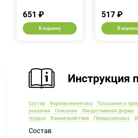
651 ₽
517 ₽
В корзину
В корзин
Инструкция 
Состав
Фармакокинетика
Показания к при
указания
Описание
Лекарственная форма
грудью
Взаимодействие
Передозировка
В
Состав