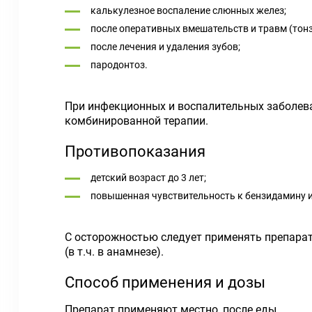
калькулезное воспаление слюнных желез;
после оперативных вмешательств и травм (тон
после лечения и удаления зубов;
пародонтоз.
При инфекционных и воспалительных заболева
комбинированной терапии.
Противопоказания
детский возраст до 3 лет;
повышенная чувствительность к бензидамину 
С осторожностью следует применять препарат
(в т.ч. в анамнезе).
Способ применения и дозы
Препарат применяют местно, после еды.