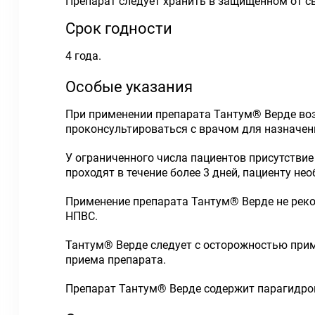
Препарат следует хранить в защищенном от св
Срок годности
4 года.
Особые указания
При применении препарата Тантум
®
Верде воз
проконсультироваться с врачом для назначен
У ограниченного числа пациентов присутствие
проходят в течение более 3 дней, пациенту н
Применение препарата Тантум
®
Верде не рек
НПВС.
Тантум
®
Верде следует с осторожностью прим
приема препарата.
Препарат Тантум
®
Верде содержит парагидрок