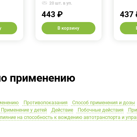
20 шт. в уп.
443 ₽
437 
у
В корзину
по применению
менению
Противопоказания
Способ применения и дозы
Применение у детей
Действие
Побочные действия
При
лияние на способность к вождению автотранспорта и уп