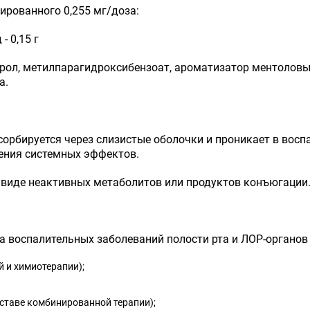
ированного 0,255 мг/доза:
 0,15 г
рол, метилпарагидроксибензоат, ароматизатор ментоловый
а.
орбируется через слизистые оболочки и проникает в восп
чения системных эффектов.
 виде неактивных метаболитов или продуктов конъюгации
 воспалительных заболеваний полости рта и ЛОР-органов 
ой и химиотерапии);
оставе комбинированной терапии);