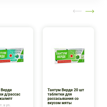
 Верде
Тантум Верде 20 шт
ки д/рассас
таблетки для
калипт
рассасывания со
вкусом мяты
. в уп.