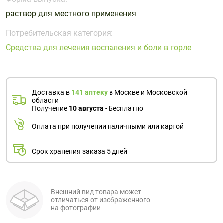
Поливитаминные
При
и гриппе
раствор для местного применения
комплексы
простуде
Противоаллергические
Противовоспалительные
Пробиотики
Сахарный
препараты
препараты
Потребительская категория:
диабет
Средства для лечения воспаления и боли в горле
Противогрибковые
Противоопухолевые
Тонизирующие
Фиточай/
препараты
препараты
чай
Противопаразитарные
Растительные
препараты
препараты
Доставка в
141 аптеку
в Москве и Московской
области
Сердечно-
Система
Получение
10 августа
- Бесплатно
сосудистые
обмена
Оплата при получении наличными или картой
препараты
веществ
Средства
Стоматологические
Срок хранения заказа 5 дней
от
препараты
алкоголизма
и курения
Внешний вид товара может
отличаться от изображенного
на фотографии