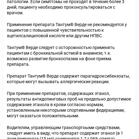
патологии. Если симптомы не проходят в течение более 3
дней, пациенту необходимо проконсультироваться с
врачом.
Применение препарата Тантум
®
Верде не рекомендуется у
пациентов с повышенной чувствительностью к
ацетилсалициловой кислоте или другим НПВС.
Тантум
®
Верде следует с осторожностью применять
пациентам с бронхиальной астмой в анамнезе, т.к.
возможно развитие бронхоспазма на фоне приема
препарата.
Препарат Тантум
®
Верде содержит парагидроксибензоаты,
которые могут вызывать аллергические реакции.
При применении препаратов, содержащих этанол,
результаты антидопинговых проб на предельно допустимое
содержание этанола в крови согласно нормам,
установленным некоторыми спортивными федерациями,
могут оказаться положительными.
Водителям, управляющим транспортными средствами,
следует иметь в виду, что препарат содержит этанол (в 1
дозе препарата (15 мл) содержится 1.2 г 96% спирта).