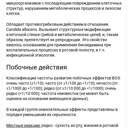
микроорганизмов с последующим повреждением клеточных
структур, нарушением метаболических процессов и лизосом
клетки.
Обладает противогрибковым действием в отношении
Candida albicans. Вызывает структурные модификации
клеточной стенки грибов и метаболических цепей, и, таким
образом, препятствует их репродукции. Это свойство
явилось основанием для применения бензидамина при
воспалительных процессах в ротовой полости, в т.ч.
инфекционной этиологии.
Побочные действия
Классификация частоты развития побочных эффектов ВОЗ:
очень часто (≥1/10); часто (от ≥1/100 до <1/10); нечасто (от
≥1/1000 до <1/100); редко (от ≥1/10 000 до <1/1000); очень
редко (<1/10 000); частота неизвестна (не может быть
оценена на основании имеющихся данных).
В каждой группе нежелательные эффекты представлены в
порядке уменьшения их серьезности.
Местные реакции:
редко - сухость во рту, жжение в ротовой