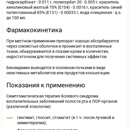
гидрокарбонат - 0.011 г, полисорбат 20 - 0.005 г, краситель
хинолиновый желтый 70% (Е104) - 0.0016 г, краситель синий
патентованный 85% (Е131) - 0.00033 г, вода очищенная - q.s.
до 100 мл.
Фармакокинетика
При местном применении препарат хорошо абсорбируется
через слизистые оболочки и проникает в воспаленные
ткани, обнаруживается в плазме крови в количестве,
недостаточном для получения системных эффектов.
Бензидамин выводится в основном почками в виде
неактивных метаболитов или продуктов конъюгации.
Показания к применению
Симптоматическая терапия болевого синдрома
воспалительных заболеваний полости рта и ЛОР-органов
(различной этиологии):
гингивит, глоссит, стоматит (в т.ч. после лучевой и
химиотерапии);