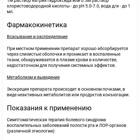
1М раствор натрия гидроксида или 0.5М раствор
хлористоводородной кислоты - до рН 5.0-7.0, вода д/и - до 1
мл.
Фармакокинетика
Всасывание и распределение
При местном применении препарат хорошо абсорбируется
через слизистые оболочки и проникает в воспаленные
ткани, обнаруживается в плазме крови в количестве,
недостаточном для получения системных эффектов.
Метаболизм и выведение
Экскреция препарата происходит в основном почками, в
виде неактивных метаболитов или продуктов конъюгации.
Показания к применению
Симптоматическая терапия болевого синдрома
воспалительных заболеваний полости рта и ЛОР-органов
(различной этиологии):