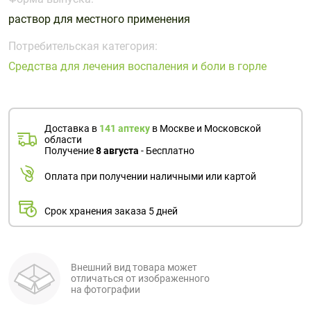
Поливитаминные
При
и гриппе
раствор для местного применения
комплексы
простуде
Противоаллергические
Противовоспалительные
Пробиотики
Сахарный
препараты
препараты
Потребительская категория:
диабет
Средства для лечения воспаления и боли в горле
Противогрибковые
Противоопухолевые
Тонизирующие
Фиточай/
препараты
препараты
чай
Противопаразитарные
Растительные
препараты
препараты
Доставка в
141 аптеку
в Москве и Московской
области
Сердечно-
Система
Получение
8 августа
- Бесплатно
сосудистые
обмена
Оплата при получении наличными или картой
препараты
веществ
Средства
Стоматологические
Срок хранения заказа 5 дней
от
препараты
алкоголизма
и курения
Внешний вид товара может
отличаться от изображенного
на фотографии