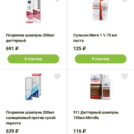
Псорилом шампунь 200мл
Сульсен Мите 1 % 75 мл
дегтярный
паста
691 ₽
125 ₽
В корзину
В корзину
Псорилом шампунь 200мл
911 Дегтярный шампунь
салициловый против сухой
150мл Mirrolla
перхоти
639 ₽
116 ₽