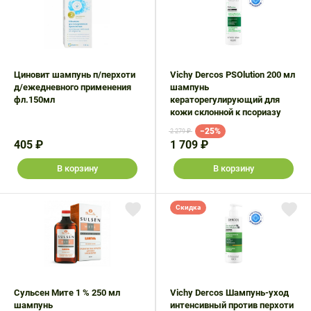
Поливитаминные
При
и гриппе
комплексы
простуде
Противоаллергические
Противовоспалительные
Пробиотики
Сахарный
препараты
препараты
диабет
Противогрибковые
Противоопухолевые
Циновит шампунь п/перхоти
Vichy Dercos PSOlution 200 мл
Тонизирующие
Фиточай/
препараты
препараты
д/ежедневного применения
шампунь
чай
фл.150мл
кераторегулирующий для
Противопаразитарные
Растительные
кожи склонной к псориазу
препараты
препараты
−25%
2 279 ₽
405 ₽
1 709 ₽
Сердечно-
Система
сосудистые
обмена
В корзину
В корзину
препараты
веществ
Средства
Стоматологические
Скидка
от
препараты
алкоголизма
и курения
Сульсен Мите 1 % 250 мл
Vichy Dercos Шампунь-уход
шампунь
интенсивный против перхоти