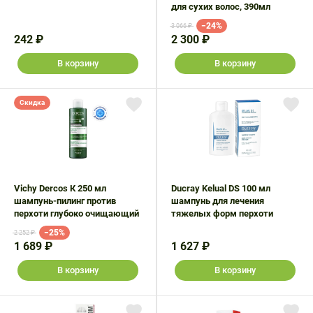
для сухих волос, 390мл
−24%
3 066 ₽
242 ₽
2 300 ₽
В корзину
В корзину
Скидка
Vichy Dercos К 250 мл
Ducray Kelual DS 100 мл
шампунь-пилинг против
шампунь для лечения
перхоти глубоко очищающий
тяжелых форм перхоти
−25%
2 252 ₽
1 689 ₽
1 627 ₽
В корзину
В корзину