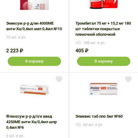
Эниксум р-р д/ин 4000МЕ
Тромбитал 75 мг + 15,2 мг 180
анти-Ха/0,4мл амп 0,4мл №10
шт таблетки покрытые
пленочной оболочкой
10 шт. в уп.
180 шт. в уп.
2 223 ₽
405 ₽
В корзину
В корзину
Флюксум р-р д/п/к введ
Эликвис таб ппо 5мг №60
4250МЕ анти-Ха/0,4мл шпр
60 шт. в уп.
0,4мл №6
6 шт. в уп.