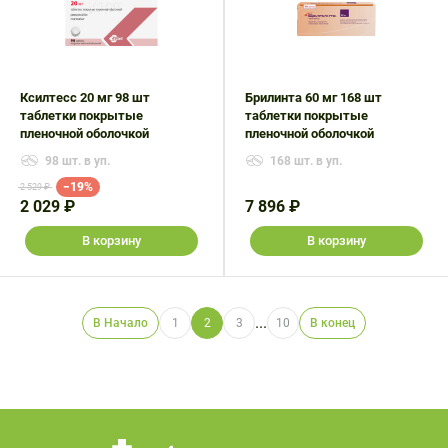
Ксилтесс 20 мг 98 шт
Брилинта 60 мг 168 шт
таблетки покрытые
таблетки покрытые
пленочной оболочкой
пленочной оболочкой
98 шт. в уп.
168 шт. в уп.
−19%
2 529 ₽
2 029 ₽
7 896 ₽
В корзину
В корзину
...
В Начало
1
2
3
10
В конец