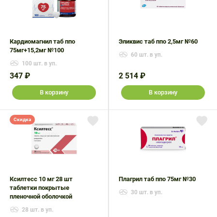
Кардиомагнил таб ппо
Эликвис таб ппо 2,5мг №60
75мг+15,2мг №100
60 шт. в уп.
100 шт. в уп.
347 ₽
2 514 ₽
В корзину
В корзину
Скидка
Ксилтесс 10 мг 28 шт
Плагрил таб ппо 75мг №30
таблетки покрытые
30 шт. в уп.
пленочной оболочкой
28 шт. в уп.