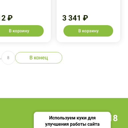
12 ₽
3 341 ₽
В корзину
В корзину
В конец
..
8
+7 495 419 18 18
Используем куки для
улучшения работы сайта