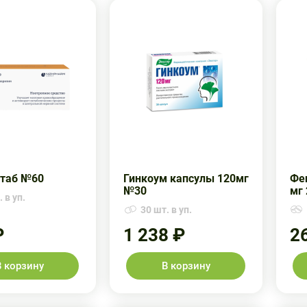
таб №60
Гинкоум капсулы 120мг
Фе
№30
мг 
 в уп.
30 шт. в уп.
₽
1 238 ₽
2
В корзину
В корзину