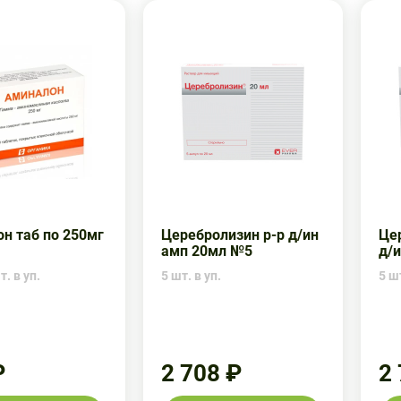
н таб по 250мг
Церебролизин р-р д/ин
Це
амп 20мл №5
д/
. в уп.
5 шт. в уп.
5 шт
₽
2 708 ₽
2