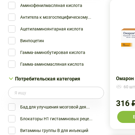
Аминофенилмасляная кислота
Mipharm S.p.A.
НЕЙПИЛЕПТ
Антитела к мозгоспецифическому...
Olainfarm JSC
НОБЕН
Ацетиламиноянтарная кислота
Patheon France
НООКЛЕРИН
Винпоцетин
UCB S.A. Pharma Sector
НООПЕПТ
Гамма-аминобутировая кислота
World Medicine Ltd
НООТРОП
Гамма-аминомасляная кислота
АЛИУМ АО
НООТРОПИЛ
Гамма-аминомаслянная кислота
Омарон 
Потребительская категория
Артлайф ООО
НООФЕН
60 шт.
Гидроксиникотиноилглутамат кал...
Асфарма
НООЦИЛ
Гидролизат головного мозга кру...
316 
Белмедпрепараты РУП
ОМАРОН
Бад для улучшения мозговой дея...
Гинкго двулопастного листьев э...
Биохимик ОАО
ПАНТОГАМ
Блокаторы Н1 гистаминовых реце...
Гинкго двулопастного экстракт
Борисовский ЗМП
ПАНТОКАЛЬЦИН
Витамины группы B для инъекций
Глутаминовая кислота