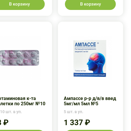
В корзину
В корзину
ютаминовая к-та
Ампассе р-р д/в/в введ
блетки по 250мг №10
5мг/мл 5мл №5
10 шт. в уп.
5 шт. в уп.
8 ₽
1 337 ₽