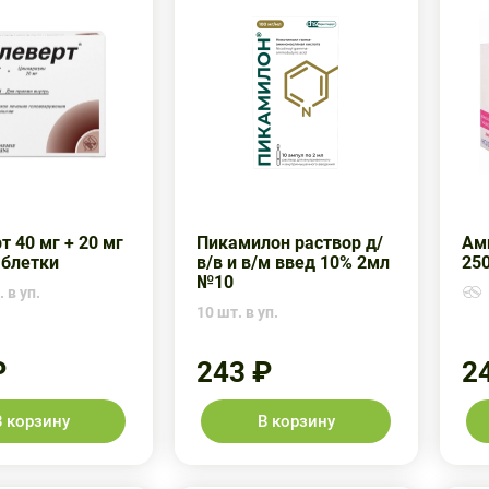
т 40 мг + 20 мг
Пикамилон раствор д/
Ам
аблетки
в/в и в/м введ 10% 2мл
25
№10
 в уп.
10 шт. в уп.
₽
243 ₽
2
В корзину
В корзину