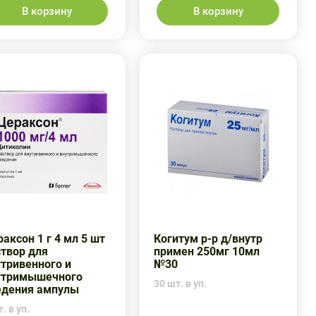
В корзину
В корзину
аксон 1 г 4 мл 5 шт
Когитум р-р д/внутр
створ для
примен 250мг 10мл
тривенного и
№30
утримышечного
30 шт. в уп.
едения ампулы
. в уп.