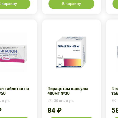
В корзину
В корзину
н таблетки по
Пирацетам капсулы
Гл
№50
400мг №30
та
 в уп.
30 шт. в уп.
₽
84 ₽
5