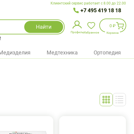
Клиентский сервис работает с 8.00 до 22.00
+7 495 419 18 18
0 ₽
Найти
Профиль
Избранное
Корзина
R
Избранное
(
0
)
Медизделия
Медтехника
Ортопедия
Войти
БАД
Медицинская техника (приборы)
Наборы
Упаковка