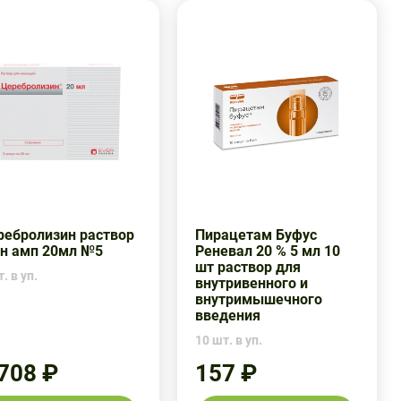
ребролизин раствор
Пирацетам Буфус
ин амп 20мл №5
Реневал 20 % 5 мл 10
шт раствор для
. в уп.
внутривенного и
внутримышечного
введения
10 шт. в уп.
 708 ₽
157 ₽