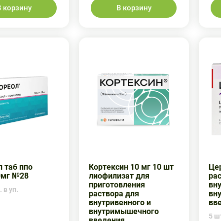
В корзину
В корзину
 таб ппо
Кортексин 10 мг 10 шт
Цер
0мг №28
лиофилизат для
ра
приготовления
вну
 в уп.
раствора для
вн
внутривенного и
вв
внутримышечного
5 шт
введения