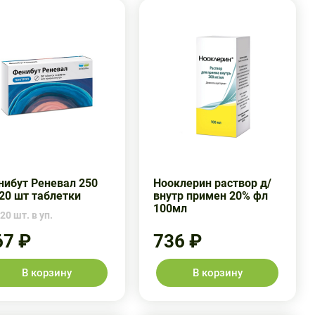
нибут Реневал 250
Нооклерин раствор д/
20 шт таблетки
внутр примен 20% фл
100мл
20 шт. в уп.
67 ₽
736 ₽
В корзину
В корзину