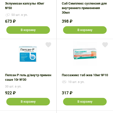
Эспумизан капсулы 40мг
Саб Симплекс суспензия для
№50
внутреннего применения
30мл
50 шт. в уп.
673 ₽
398 ₽
В корзину
В корзину
Пепсан Р гель д/внутр примен
Пассажикс таб жев 10мг №10
саше 10г №30
10 шт. в уп.
30 шт. в уп.
922 ₽
317 ₽
В корзину
В корзину