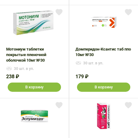
Мотониум таблетки
Домперидон-Ксантис таб ппо
покрытые пленочной
10мг №30
оболочкой 10мг №30
30 шт. в уп.
30 шт. в уп.
238 ₽
179 ₽
В корзину
В корзину