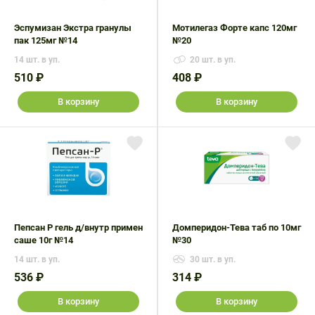
Поливитаминные
При
и гриппе
комплексы
простуде
Эспумизан Экстра гранулы
Мотилегаз Форте капс 120мг
Противоаллергические
Противовоспалительные
пак 125мг №14
№20
Пробиотики
Сахарный
препараты
препараты
диабет
14 шт. в уп.
20 шт. в уп.
Противогрибковые
Противоопухолевые
510 ₽
408 ₽
Тонизирующие
Фиточай/
препараты
препараты
чай
В корзину
В корзину
Противопаразитарные
Растительные
препараты
препараты
Сердечно-
Система
сосудистые
обмена
препараты
веществ
Средства
Стоматологические
от
препараты
Пепсан Р гель д/внутр примен
Домперидон-Тева таб по 10мг
алкоголизма
саше 10г №14
№30
и курения
14 шт. в уп.
30 шт. в уп.
536 ₽
314 ₽
В корзину
В корзину