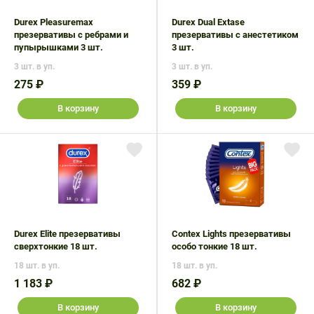
Durex Pleasuremax
Durex Dual Extase
презервативы с ребрами и
презервативы с анестетиком
пупырышками 3 шт.
3 шт.
3 шт. в уп.
3 шт. в уп.
275 ₽
359 ₽
В корзину
В корзину
Durex Elite презервативы
Contex Lights презервативы
сверхтонкие 18 шт.
особо тонкие 18 шт.
18 шт. в уп.
18 шт. в уп.
1 183 ₽
682 ₽
В корзину
В корзину