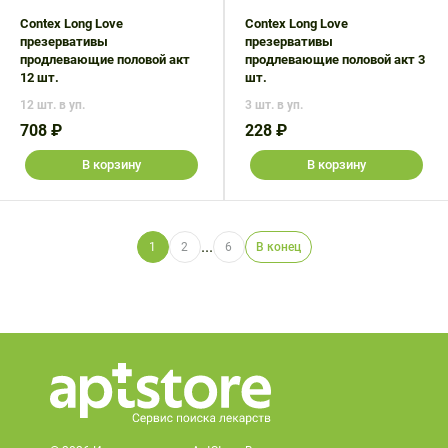
Contex Long Love
Contex Long Love
презервативы
презервативы
продлевающие половой акт
продлевающие половой акт 3
12 шт.
шт.
12 шт. в уп.
3 шт. в уп.
708 ₽
228 ₽
В корзину
В корзину
...
1
2
6
В конец