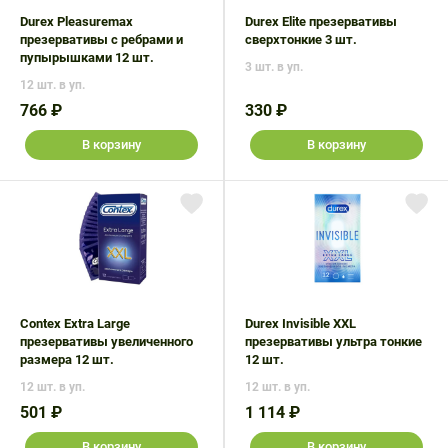
Durex Pleasuremax
Durex Elite презервативы
презервативы с ребрами и
сверхтонкие 3 шт.
пупырышками 12 шт.
3 шт. в уп.
12 шт. в уп.
766 ₽
330 ₽
В корзину
В корзину
Contex Extra Large
Durex Invisible XXL
презервативы увеличенного
презервативы ультра тонкие
размера 12 шт.
12 шт.
12 шт. в уп.
12 шт. в уп.
501 ₽
1 114 ₽
В корзину
В корзину