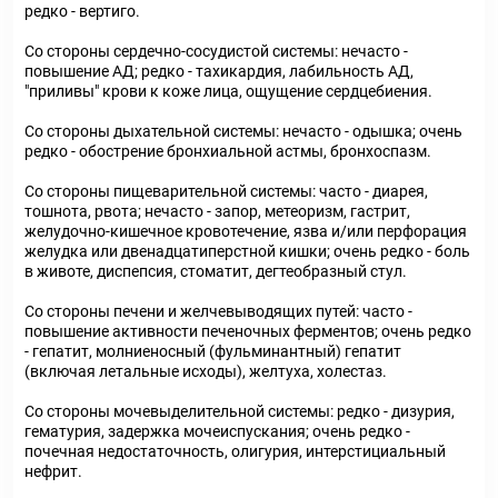
редко - вертиго.
Со стороны сердечно-сосудистой системы: нечасто -
повышение АД; редко - тахикардия, лабильность АД,
"приливы" крови к коже лица, ощущение сердцебиения.
Со стороны дыхательной системы: нечасто - одышка; очень
редко - обострение бронхиальной астмы, бронхоспазм.
Со стороны пищеварительной системы: часто - диарея,
тошнота, рвота; нечасто - запор, метеоризм, гастрит,
желудочно-кишечное кровотечение, язва и/или перфорация
желудка или двенадцатиперстной кишки; очень редко - боль
в животе, диспепсия, стоматит, дегтеобразный стул.
Со стороны печени и желчевыводящих путей: часто -
повышение активности печеночных ферментов; очень редко
- гепатит, молниеносный (фульминантный) гепатит
(включая летальные исходы), желтуха, холестаз.
Со стороны мочевыделительной системы: редко - дизурия,
гематурия, задержка мочеиспускания; очень редко -
почечная недостаточность, олигурия, интерстициальный
нефрит.