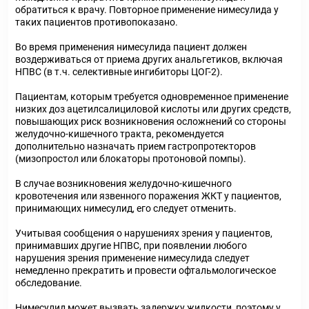
обратиться к врачу. Повторное применение нимесулида у
таких пациентов противопоказано.
Во время применения нимесулида пациент должен
воздерживаться от приема других анальгетиков, включая
НПВС (в т.ч. селективные ингибиторы ЦОГ-2).
Пациентам, которым требуется одновременное применение
низких доз ацетилсалициловой кислоты или других средств,
повышающих риск возникновения осложнений со стороны
желудочно-кишечного тракта, рекомендуется
дополнительно назначать прием гастропротекторов
(мизопростол или блокаторы протоновой помпы).
В случае возникновения желудочно-кишечного
кровотечения или язвенного поражения ЖКТ у пациентов,
принимающих нимесулид, его следует отменить.
Учитывая сообщения о нарушениях зрения у пациентов,
принимавших другие НПВС, при появлении любого
нарушения зрения применение нимесулида следует
немедленно прекратить и провести офтальмологическое
обследование.
Нимесулид может вызвать задержку жидкости, поэтому у