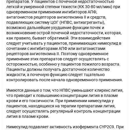
препаратов. У пациентов с почечной недостаточностью
легкой и умеренной степени тяжести (КК 30-80 мл/мин) при
одновременном применении ингибиторов АПФ,
антагонистов рецепторов ангиотензина II и средств,
подавляющих систему ЦОГ (НПВС, антиагреганты),
возможно дальнейшее ухудшение функции почек и
возникновение острой почечной недостаточности, которая,
как правило, бывает обратимой. Эти взаимодействия
следует учитывать у пациентов, принимающих нимесулид в
сочетании с ингибиторами АПФ или антагонистами
рецепторов ангиотензина II. Поэтому одновременное
применение этих препаратов следует осуществлять с
осторожностью, особенно у пациентов пожилого возраста.
Пациенты должны получать достаточное количество
жидкости, а почечную функцию следует тщательно
контролировать после начала одновременного применения.
Имеются данные о том, что НПВС уменьшают клиренс лития,
что приводит к повышению концентрации лития в плазме
крови и его токсичности. При применении нимесулида у
пациентов, находящихся на терапии препаратами лития,
следует осуществлять регулярный контроль концентрации
лития в плазме крови.
Нимесулид подавляет активность изофермента CYP2C9. При