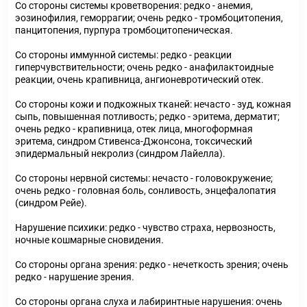
Со стороны системы кроветворения: редко - анемия,
эозинофилия, геморрагии; очень редко - тромбоцитопения,
панцитопения, пурпура тромбоцитопеническая.
Со стороны иммунной системы: редко - реакции
гиперчувствительности; очень редко - анафилактоидные
реакции, очень крапивница, ангионевротический отек.
Со стороны кожи и подкожных тканей: нечасто - зуд, кожная
сыпь, повышенная потливость; редко - эритема, дерматит;
очень редко - крапивница, отек лица, многоформная
эритема, синдром Стивенса-Джонсона, токсический
эпидермальный некролиз (синдром Лайелла).
Со стороны нервной системы: нечасто - головокружение;
очень редко - головная боль, сонливость, энцефалопатия
(синдром Рейе).
Нарушение психики: редко - чувство страха, нервозность,
ночные кошмарные сновидения.
Со стороны органа зрения: редко - нечеткость зрения; очень
редко - нарушение зрения.
Со стороны органа слуха и лабиринтные нарушения: очень