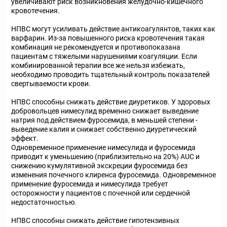
увеличивают риск возникновения желудочно-кишечного
кровотечения.
НПВС могут усиливать действие антикоагулянтов, таких как
варфарин. Из-за повышенного риска кровотечения такая
комбинация не рекомендуется и противопоказана
пациентам с тяжелыми нарушениями коагуляции. Если
комбинированной терапии все же нельзя избежать,
необходимо проводить тщательный контроль показателей
свертываемости крови.
НПВС способны снижать действие диуретиков. У здоровых
добровольцев нимесулид временно снижает выведение
натрия под действием фуросемида, в меньшей степени -
выведение калия и снижает собственно диуретический
эффект.
Одновременное применение нимесулида и фуросемида
приводит к уменьшению (приблизительно на 20%) AUC и
снижению кумулятивной экскреции фуросемида без
изменения почечного клиренса фуросемида. Одновременное
применение фуросемида и нимесулида требует
осторожности у пациентов с почечной или сердечной
недостаточностью.
НПВС способны снижать действие гипотензивных