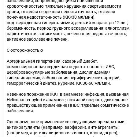
заболевания, сопровождающиеся повышенной
кровоточивостью; тяжелые нарушения свертываемости
крови; тяжелая сердечная недостаточность; тяжелая
почечная недостаточность (КК<30 мл/мин),
подтвержденная гиперкалиемия; детский возраст до 12 лет;
беременность, период грудного вскармливания; алкоголизм,
наркотическая зависимость; печеночная недостаточность,
активное заболевание печени.
С осторожностью
Артериальная гипертензия, сахарный диабет,
компенсированная сердечная недостаточность, ИБС,
цереброваскулярные заболевания, дислипидемия/
гиперлипидемия, заболевания периферических артерий,
геморрагический диатез, курение, КК 30-60 мл/мин.
Язвенное поражение ЖКТ в анамнезе; инфекция, вызванная
Helicobacter pylori в анамнезе; пожилой возраст; длительное
предшествующее применение НПВС; тяжелые соматические
заболевания.
Одновременное применение со следующими препаратами:
антикоагулянты (например, варфарин), антиагреганты
(например, ацетилсалициловая кислота, клопидогрел),