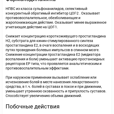
НПВС из класса сульфонанилидов, селективный
конкурентный обратимый ингибитор ЦОГ-2 . Оказывает
противовоспалительное, обезболивающее и
жаропонижающее действие. Оказывает менее выраженное
угнетающее действие на ЦОГ-1.
Снижает концентрацию короткоживущего простагландина
Н2, субстрата для кинин-стимулированного синтеза
простагландина Е2, в очаге воспаления и в восходящих
путях проведения болевых импульсов в спинном мозге.
Снижение концентрации простагландина Е2 (медиатора
воспаления и боли) уменьшает активацию простаноидных
рецепторов ЕР типа, что проявляется анальгетическим и
противовоспалительным эффектами.
При наружном применении вызывает ослабление или
исчезновение болей в месте нанесения лекарственного
средства, в т.ч. болей в суставах в покое и при движении,
уменьшает утреннюю скованность и припухлость суставов.
Способствует увеличению объема движений.
Побочные действия