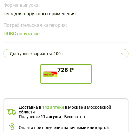
Поливитаминные
При
и гриппе
Форма выпуска:
комплексы
простуде
Противоаллергические
Противовоспалительные
гель для наружного применения
Пробиотики
Сахарный
препараты
препараты
диабет
Потребительская категория:
Противогрибковые
Противоопухолевые
НПВС наружные
Тонизирующие
Фиточай/
препараты
препараты
чай
Противопаразитарные
Растительные
препараты
препараты
Доступные варианты: 100 г
Сердечно-
Система
сосудистые
обмена
728 ₽
препараты
веществ
Средства
Стоматологические
от
препараты
алкоголизма
и курения
Доставка в
142 аптеки
в Москве и Московской
области
Получение
11 августа
- Бесплатно
Оплата при получении наличными или картой