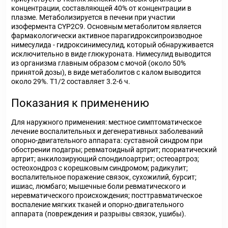
концентрации, составляющей 40% от концентрации в
плазме. Метаболизируется в печени при участии
изофермента CYP2C9. Основным метаболитом является
фармакологически активное парагидроксипроизводное
нимесулида - гидроксинимесулид, который обнаруживается
исключительно в виде глюкуроната. Нимесулид выводится
из организма главным образом с мочой (около 50%
принятой дозы), в виде метаболитов с калом выводится
около 29%. T1/2 составляет 3.2-6 ч.
Показания к применению
Для наружного применения: местное симптоматическое
лечение воспалительных и дегенеративных заболеваний
опорно-двигательного аппарата: суставной синдром при
обострении подагры; ревматоидный артрит; псориатический
артрит; анкилозирующий спондилоартрит; остеоартроз;
остеохондроз с корешковым синдромом; радикулит;
воспалительное поражение связок, сухожилий, бурсит;
ишиас, люмбаго; мышечные боли ревматического и
неревматического происхождения; посттравматическое
воспаление мягких тканей и опорно-двигательного
аппарата (повреждения и разрывы связок, ушибы).