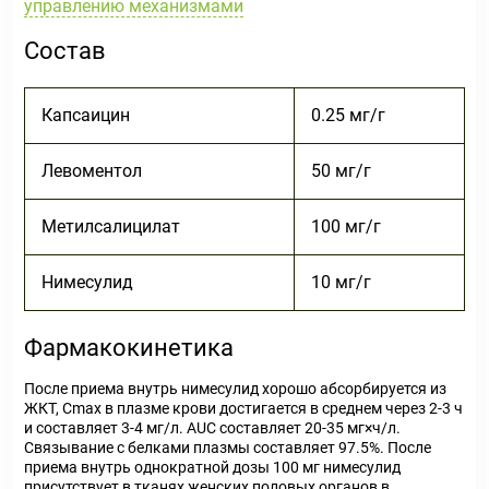
управлению механизмами
Состав
Капсаицин
0.25 мг/г
Левоментол
50 мг/г
Метилсалицилат
100 мг/г
Нимесулид
10 мг/г
Фармакокинетика
После приема внутрь нимесулид хорошо абсорбируется из
ЖКТ, Cmax в плазме крови достигается в среднем через 2-3 ч
и составляет 3-4 мг/л. AUC составляет 20-35 мг×ч/л.
Связывание с белками плазмы составляет 97.5%. После
приема внутрь однократной дозы 100 мг нимесулид
присутствует в тканях женских половых органов в