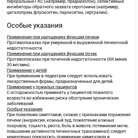
пероральные ГКС (например, преднизолон), селективные
ингибиторы обратного захвата серотонина (например,
циталопрам, флуоксетин, пароксетин, сертралин).
Особые указания
Применение при нарушениях функции печени
Противопоказан при умеренной и выраженной печеночной
недостаточности.
Применение при нарушениях функции почек
Противопоказан при почечной недостаточности (КК менее
30 мл/мин).
Применение у детей
При применении в педиатрии следует использовать
лекарственные формы, предназначенные для детей.
Применение у пожилых пациентов
С осторожностью применять у пациентов пожилого
возраста во избежание риска обострения хронических
заболеваний.
Особые указания
При появлении симптомов, схожих с признаками поражения
печени (анорексия, кожный зуд, пожелтение кожных
покровов, тошнота, рвота, боль в животе, потемнение мочи,
повышение активности печеночных трансаминаз) следует
немедленно прекратить применение нимесулида и