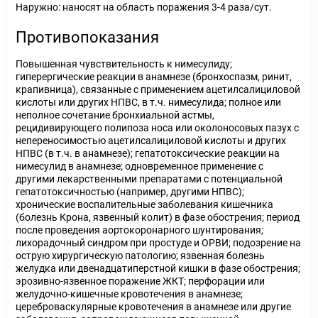
Наружно: наносят на область поражения 3-4 раза/сут.
Противопоказания
Повышенная чувствительность к нимесулиду;
гиперергические реакции в анамнезе (бронхоспазм, ринит,
крапивница), связанные с применением ацетилсалициловой
кислоты или других НПВС, в т.ч. нимесулида; полное или
неполное сочетание бронхиальной астмы,
рецидивирующего полипоза носа или околоносовых пазух с
непереносимостью ацетилсалициловой кислоты и других
НПВС (в т.ч. в анамнезе); гепатотоксические реакции на
нимесулид в анамнезе; одновременное применение с
другими лекарственными препаратами с потенциальной
гепатотоксичностью (например, другими НПВС);
хронические воспалительные заболевания кишечника
(болезнь Крона, язвенный колит) в фазе обострения; период
после проведения аортокоронарного шунтирования;
лихорадочный синдром при простуде и ОРВИ; подозрение на
острую хирургическую патологию; язвенная болезнь
желудка или двенадцатиперстной кишки в фазе обострения;
эрозивно-язвенное поражение ЖКТ; перфорации или
желудочно-кишечные кровотечения в анамнезе;
цереброваскулярные кровотечения в анамнезе или другие