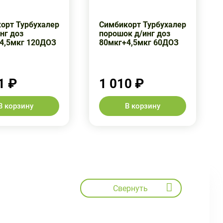
орт Турбухалер
Симбикорт Турбухалер
нг доз
порошок д/инг доз
4,5мкг 120ДОЗ
80мкг+4,5мкг 60ДОЗ
1 ₽
1 010 ₽
В корзину
В корзину
Свернуть