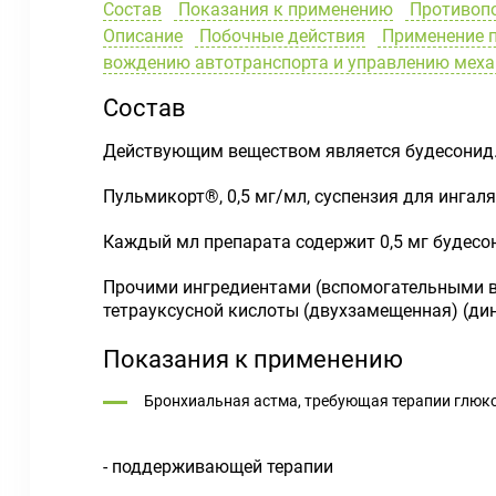
Состав
Показания к применению
Противоп
Описание
Побочные действия
Применение п
вождению автотранспорта и управлению мех
Состав
Действующим веществом является будесонид
Пульмикорт®, 0,5 мг/мл, суспензия для ингал
Каждый мл препарата содержит 0,5 мг будесо
Прочими ингредиентами (вспомогательными ве
тетрауксусной кислоты (двухзамещенная) (дин
Показания к применению
Бронхиальная астма, требующая терапии глюкок
- поддерживающей терапии