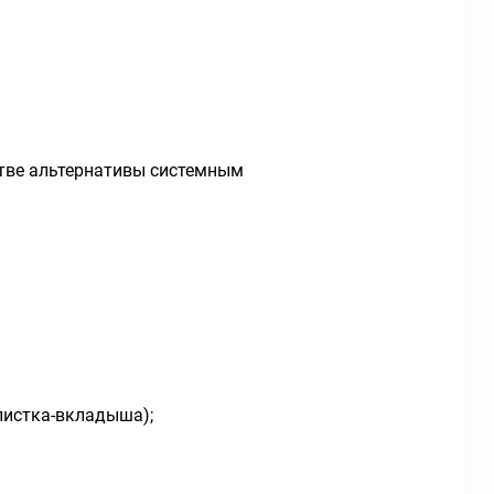
стве альтернативы системным
листка-вкладыша);