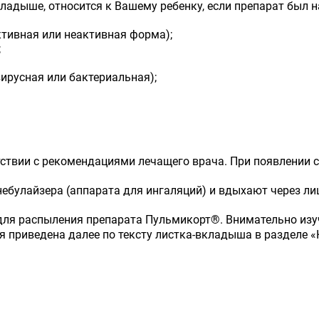
адыше, относится к Вашему ребенку, если препарат был н
активная или неактивная форма);
;
вирусная или бактериальная);
тствии с рекомендациями лечащего врача. При появлении 
булайзера (аппарата для ингаляций) и вдыхают через ли
 для распыления препарата Пульмикорт
®
. Внимательно из
я приведена далее по тексту листка-вкладыша в разделе 