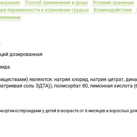
оказания
Способ применения и дозы
Условия хранения
ри беременности и кормлении грудью
Взаимодействие
анизмами
.
яций дозированная
нида.
ществами) являются: натрия хлорид, натрия цитрат, дина
атриевая соль ЭДТА)), полисорбат 80, лимонная кислота (б
ортикостероидами у детей в возрасте от 6 месяцев и взрослых для