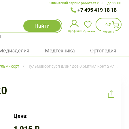
Клиентский сервис работает с 8.00 до 22.00
+7 495 419 18 18
0 ₽
Найти
Профиль
Избранное
Корзина
R
Избранное
(
0
)
Медизделия
Медтехника
Ортопедия
Войти
ульмикорт
Пульмикорт сусп д/инг доз 0,5мг/мл конт 2мл №20
БАД
Медицинская техника (приборы)
20
Наборы
Упаковка
Цена: