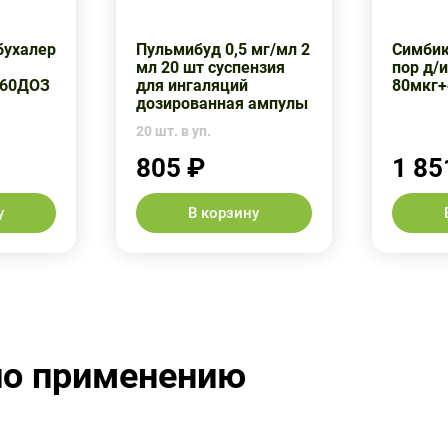
бухалер
Пульмибуд 0,5 мг/мл 2
Симбик
мл 20 шт суспензия
пор д/и
 60ДОЗ
для ингаляций
80мкг+
дозированная ампулы
20 шт. в уп.
805 ₽
1 85
у
В корзину
по применению