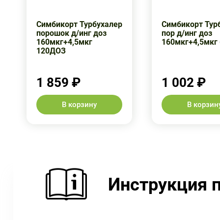
Симбикорт Турбухалер
Симбикорт Тур
порошок д/инг доз
пор д/инг доз
160мкг+4,5мкг
160мкг+4,5мкг
120ДОЗ
1 859 ₽
1 002 ₽
В корзину
В корзин
Инструкция 