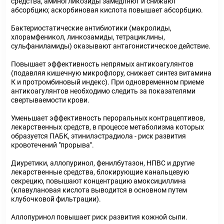
средства, аминогликозиды замедляют и снижают
абсорбцию; аскорбиновая кислота повышает абсорбцию.
Бактериостатические антибиотики (макролиды,
хлорамфеникол, линкозамиды, тетрациклины,
сульфаниламиды) оказывают антагонистическое действие.
Повышает эффективность непрямых антикоагулянтов
(подавляя кишечную микрофлору, снижает синтез витамина
К и протромбиновый индекс). При одновременном приеме
антикоагулянтов необходимо следить за показателями
свертываемости крови.
Уменьшает эффективность пероральных контрацептивов,
лекарственных средств, в процессе метаболизма которых
образуется ПАБК, этинилэстрадиола - риск развития
кровотечений "прорыва".
Диуретики, аллопуринол, фенилбутазон, НПВС и другие
лекарственные средства, блокирующие канальцевую
секрецию, повышают концентрацию амоксициллина
(клавулановая кислота выводится в основном путем
клубочковой фильтрации).
Аллопуринол повышает риск развития кожной сыпи.