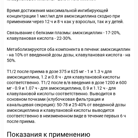
Время достижения максимальной ингибирующей
концентрации 1 мкг/мл для амоксициллина сходно при
применении через 12 ч и 8 ч как у взрослых, так и у детей.
Связывание с белками плазмы: амоксициллин - 17-20%,
клавулановая кислота - 22-30%.
Метаболизируются оба компонента в печени: амоксициллин
- на 10% от введенной дозы дозы, клавулановая кислота - на
50%.
T1/2 после приема в дозе 375 и 625 мг - 1 и 1.3 ч для
амоксициллина, 1.2 и 0.8 ч - для клавулановой кислоты
соответственно. T1/2 после в/в введения в дозе 1200 и 600
мг - 0.9 и 1.07 ч - для амоксициллина, 0.9 и 1.12 ч - для
клавулановой кислоты соответственно. Выводится в
основном почками (клубочковая фильтрация и
канальцевая секреция): 50-78 и 25-40% от введенной дозы
амоксициллина и клавулановой кислоты выводится
соответственно в неизмененном виде в течение первых 6 ч
после приема.
Показания к применению