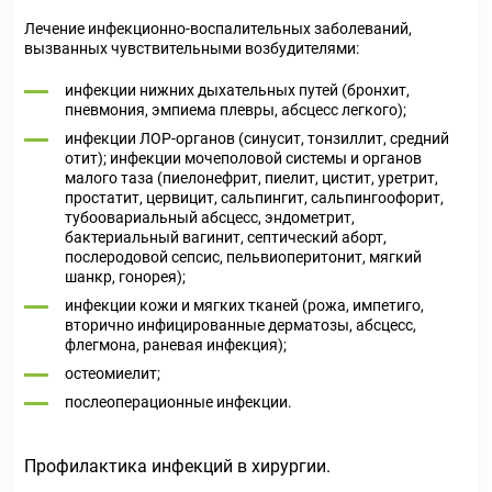
Лечение инфекционно-воспалительных заболеваний,
вызванных чувствительными возбудителями:
инфекции нижних дыхательных путей (бронхит,
пневмония, эмпиема плевры, абсцесс легкого);
инфекции ЛОР-органов (синусит, тонзиллит, средний
отит); инфекции мочеполовой системы и органов
малого таза (пиелонефрит, пиелит, цистит, уретрит,
простатит, цервицит, сальпингит, сальпингоофорит,
тубоовариальный абсцесс, эндометрит,
бактериальный вагинит, септический аборт,
послеродовой сепсис, пельвиоперитонит, мягкий
шанкр, гонорея);
инфекции кожи и мягких тканей (рожа, импетиго,
вторично инфицированные дерматозы, абсцесс,
флегмона, раневая инфекция);
остеомиелит;
послеоперационные инфекции.
Профилактика инфекций в хирургии.