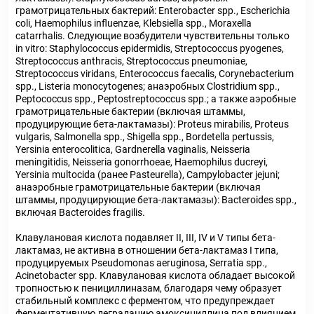
грамотрицательных бактерий: Enterobacter spp., Escherichia
coli, Haemophilus influenzae, Klebsiella spp., Moraxella
catarrhalis. Следующие возбудители чувствительны только
in vitro: Staphylococcus epidermidis, Streptococcus pyogenes,
Streptococcus anthracis, Streptococcus pneumoniae,
Streptococcus viridans, Enterococcus faecalis, Corynebacterium
spp., Listeria monocytogenes; анаэробных Clostridium spp.,
Peptococcus spp., Peptostreptococcus spp.; а также аэробные
грамотрицательные бактерии (включая штаммы,
продуцирующие бета-лактамазы): Proteus mirabilis, Proteus
vulgaris, Salmonella spp., Shigella spp., Bordetella pertussis,
Yersinia enterocolitica, Gardnerella vaginalis, Neisseria
meningitidis, Neisseria gonorrhoeae, Haemophilus ducreyi,
Yersinia multocida (ранее Pasteurella), Campylobacter jejuni;
анаэробные грамотрицательные бактерии (включая
штаммы, продуцирующие бета-лактамазы): Bacteroides spp.,
включая Bacteroides fragilis.
Клавулановая кислота подавляет II, III, IV и V типы бета-
лактамаз, не активна в отношении бета-лактамаз I типа,
продуцируемых Pseudomonas aeruginosa, Serratia spp.,
Acinetobacter spp. Клавулановая кислота обладает высокой
тропностью к пенициллиназам, благодаря чему образует
стабильный комплекс с ферментом, что предупреждает
ферментативную деградацию амоксициллина под влиянием