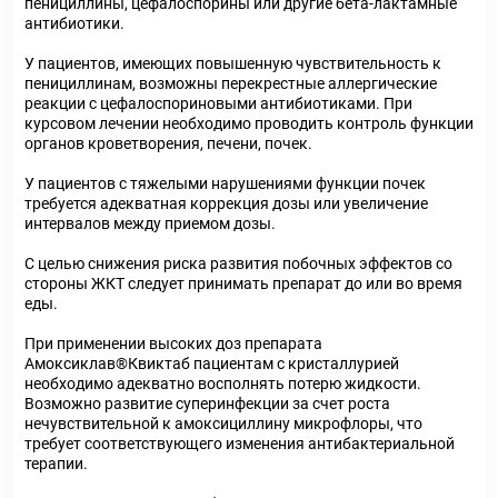
пенициллины, цефалоспорины или другие бета-лактамные
антибиотики.
У пациентов, имеющих повышенную чувствительность к
пенициллинам, возможны перекрестные аллергические
реакции с цефалоспориновыми антибиотиками. При
курсовом лечении необходимо проводить контроль функции
органов кроветворения, печени, почек.
У пациентов с тяжелыми нарушениями функции почек
требуется адекватная коррекция дозы или увеличение
интервалов между приемом дозы.
С целью снижения риска развития побочных эффектов со
стороны ЖКТ следует принимать препарат до или во время
еды.
При применении высоких доз препарата
Амоксиклав®Квиктаб пациентам с кристаллурией
необходимо адекватно восполнять потерю жидкости.
Возможно развитие суперинфекции за счет роста
нечувствительной к амоксициллину микрофлоры, что
требует соответствующего изменения антибактериальной
терапии.