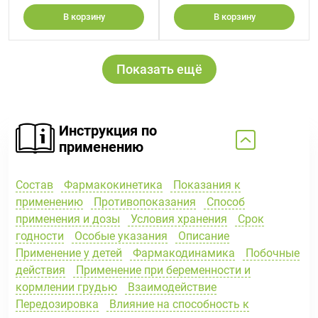
В корзину
В корзину
Показать ещё
Инструкция по
применению
Состав
Фармакокинетика
Показания к
применению
Противопоказания
Способ
применения и дозы
Условия хранения
Срок
годности
Особые указания
Описание
Применение у детей
Фармакодинамика
Побочные
действия
Применение при беременности и
кормлении грудью
Взаимодействие
Передозировка
Влияние на способность к