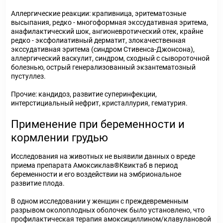
Аллергические реакции: крапивница, эритематозные
высыпания, редко - многоформная экссудативная эритема,
анафилактический шок, ангионевротический отек, крайне
редко - эксфолиативный дерматит, злокачественная
экссудативная эритема (синдром Стивенса-Джонсона),
аллергический васкулит, синдром, сходный с сывороточной
болезнью, острый генерализованный экзантематозный
пустуллез.
Прочие: кандидоз, развитие суперинфекции,
интерстициальный нефрит, кристаллурия, гематурия.
Применение при беременности и
кормлении грудью
Исследования на животных не выявили данных о вреде
приема препарата Амоксиклав®Квиктаб в период
беременности и его воздействии на эмбриональное
развитие плода.
В одном исследовании у женщин с преждевременным
разрывом околоплодных оболочек было установлено, что
профилактическая терапия амоксициллином/клавулановой