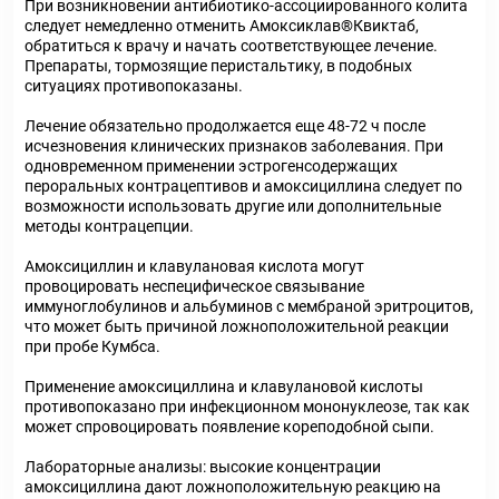
При возникновении антибиотико-ассоциированного колита
следует немедленно отменить Амоксиклав®Квиктаб,
обратиться к врачу и начать соответствующее лечение.
Препараты, тормозящие перистальтику, в подобных
ситуациях противопоказаны.
Лечение обязательно продолжается еще 48-72 ч после
исчезновения клинических признаков заболевания. При
одновременном применении эстрогенсодержащих
пероральных контрацептивов и амоксициллина следует по
возможности использовать другие или дополнительные
методы контрацепции.
Амоксициллин и клавулановая кислота могут
провоцировать неспецифическое связывание
иммуноглобулинов и альбуминов с мембраной эритроцитов,
что может быть причиной ложноположительной реакции
при пробе Кумбса.
Применение амоксициллина и клавулановой кислоты
противопоказано при инфекционном мононуклеозе, так как
может спровоцировать появление кореподобной сыпи.
Лабораторные анализы: высокие концентрации
амоксициллина дают ложноположительную реакцию на