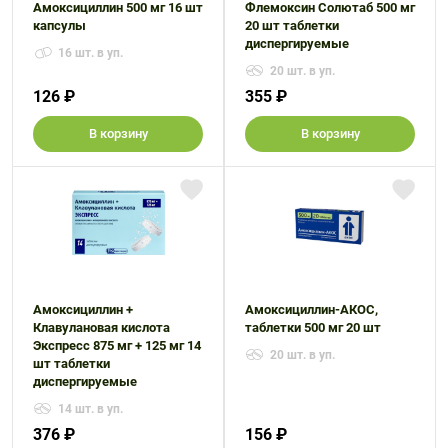
Амоксициллин 500 мг 16 шт
Флемоксин Солютаб 500 мг
капсулы
20 шт таблетки
диспергируемые
16 шт. в уп.
20 шт. в уп.
126 ₽
355 ₽
В корзину
В корзину
Амоксициллин +
Амоксициллин-АКОС,
Клавулановая кислота
таблетки 500 мг 20 шт
Экспресс 875 мг + 125 мг 14
20 шт. в уп.
шт таблетки
диспергируемые
14 шт. в уп.
376 ₽
156 ₽