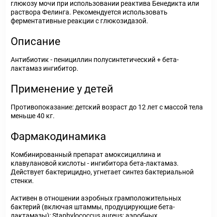
глюкозу мочи при использовании реактива Бенедикта или
раствора Фелинга. Рекомендуется использовать
ферментативные реакции с глюкозидазой.
Описание
Антибиотик - пенициллин полусинтетический + бета-
лактамаз ингибитор.
Применение у детей
Противопоказание: детский возраст до 12 лет с массой тела
меньше 40 кг.
Фармакодинамика
Комбинированный препарат амоксициллина и
клавулановой кислоты - ингибитора бета-лактамаз.
Действует бактерицидно, угнетает синтез бактериальной
стенки.
Активен в отношении аэробных грамположительных
бактерий (включая штаммы, продуцирующие бета-
лактамазы): Staphylococcus aureus; аэробных