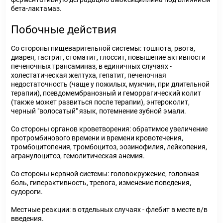
бета-лактамаз.
Побочные действия
Со стороны пищеварительной системы: тошнота, рвота,
диарея, гастрит, стоматит, глоссит, повышение активности
печеночных трансаминаз, в единичных случаях -
холестатическая желтуха, гепатит, печеночная
недостаточность (чаще у пожилых, мужчин, при длительной
терапии), псевдомембранозный и геморрагический колит
(также может развиться после терапии), энтероколит,
черный "волосатый" язык, потемнение зубной эмали.
Со стороны органов кроветворения: обратимое увеличение
протромбинового времени и времени кровотечения,
тромбоцитопения, тромбоцитоз, эозинофилия, лейкопения,
агранулоцитоз, гемолитическая анемия.
Со стороны нервной системы: головокружение, головная
боль, гиперактивность, тревога, изменение поведения,
судороги.
Местные реакции: в отдельных случаях - флебит в месте в/в
введения.