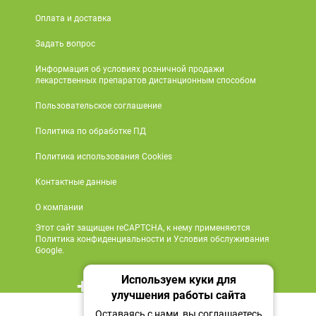
Оплата и доставка
Задать вопрос
Информация об условиях розничной продажи
лекарственных препаратов дистанционным способом
Пользовательское соглашение
Политика по обработке ПД
Политика использования Cookies
Контактные данные
О компании
Этот сайт защищен reCAPTCHA, к нему применяются
Политика конфиденциальности и Условия обслуживания
Google.
Используем куки для
+7 495 419 18 18
улучшения работы сайта
Нет в наличии
Мы в социальных сетях
Оставаясь с нами, вы соглашаетесь