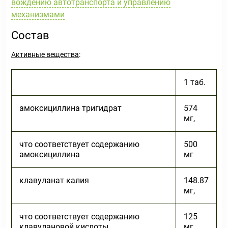
вождению автотранспорта и управлению
механизмами
Состав
Активные вещества
:
1 таб.
амоксициллина тригидрат
574
мг,
что соответствует содержанию
500
амоксициллина
мг
клавуланат калия
148.87
мг,
что соответствует содержанию
125
клавулановой кислоты
мг