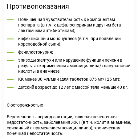
Противопоказания
Повышенная чувствительность к компонентам
препарата (в т.ч. к цефалоспоринам и другим бета-
лактамным антибиотикам);
инфекционный мононуклеоз (в т.ч. при появлении
кореподобной сыпи);
фенилкетонурия;
эпизоды желтухи или нарушение функции печени в
результате применения амоксициллина/клавулановой
кислоты в анамнезе;
КК менее 30 мл/мин (для таблеток 875 мг/125 мг);
детский возраст до 12 лет с массой тела меньше 40 кг.
С осторожностью
Беременность, период лактации, тяжелая печеночная
недостаточность, заболевания ЖКТ (в т.ч. колит в анамнезе,
связанный с применением пенициллинов), хроническая
почечная недостаточность.