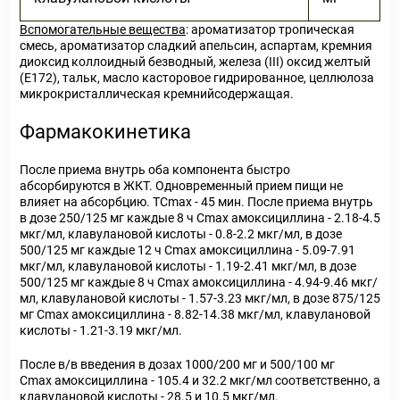
Вспомогательные вещества
: ароматизатор тропическая
смесь, ароматизатор сладкий апельсин, аспартам, кремния
диоксид коллоидный безводный, железа (III) оксид желтый
(E172), тальк, масло касторовое гидрированное, целлюлоза
микрокристаллическая кремнийсодержащая.
Фармакокинетика
После приема внутрь оба компонента быстро
абсорбируются в ЖКТ. Одновременный прием пищи не
влияет на абсорбцию. TCmax - 45 мин. После приема внутрь
в дозе 250/125 мг каждые 8 ч Cmax амоксициллина - 2.18-4.5
мкг/мл, клавулановой кислоты - 0.8-2.2 мкг/мл, в дозе
500/125 мг каждые 12 ч Cmax амоксициллина - 5.09-7.91
мкг/мл, клавулановой кислоты - 1.19-2.41 мкг/мл, в дозе
500/125 мг каждые 8 ч Cmax амоксициллина - 4.94-9.46 мкг/
мл, клавулановой кислоты - 1.57-3.23 мкг/мл, в дозе 875/125
мг Cmax амоксициллина - 8.82-14.38 мкг/мл, клавулановой
кислоты - 1.21-3.19 мкг/мл.
После в/в введения в дозах 1000/200 мг и 500/100 мг
Cmax амоксициллина - 105.4 и 32.2 мкг/мл соответственно, а
клавулановой кислоты - 28.5 и 10.5 мкг/мл.