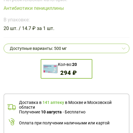
Поливитаминные
При
и гриппе
Антибиотики пенициллины
комплексы
простуде
Противоаллергические
Противовоспалительные
Пробиотики
Сахарный
препараты
препараты
В упаковке:
диабет
20 шт. / 14.7 ₽ за 1 шт.
Противогрибковые
Противоопухолевые
Тонизирующие
Фиточай/
препараты
препараты
чай
Противопаразитарные
Растительные
Доступные варианты: 500 мг
препараты
препараты
Сердечно-
Система
Кол-во:
20
сосудистые
обмена
294 ₽
препараты
веществ
Средства
Стоматологические
от
препараты
алкоголизма
Доставка в
141 аптеку
в Москве и Московской
и курения
области
Получение
10 августа
- Бесплатно
Оплата при получении наличными или картой