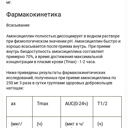
мг.
Фармакокинетика
Всасывание
Амоксициллин полностью диссоциирует в водном растворе
при физиологическом значении pH. Амоксициллин быстро и
хорошо всасывается после приема внутрь. При приеме
внутрь биодоступность амоксициллина составляет
примерно 70%, а время достижения максимальной
концентрации в плазме крови (Tmax) - 1-2 часа.
Ниже приведены результаты фармакокинетических
исследований, полученных при приеме амоксициллина по
250 мг 3 раза в сутки группами здоровых добровольцев
натощак:
ax
T
max
AUC
(0-24ч)
Т
1/2
(мкг/
(ч)
(мкг х ч/
(ч)