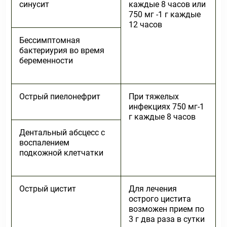
синусит
каждые 8 часов или
750 мг -1 г каждые
12 часов
Бессимптомная
бактериурия во время
беременности
Острый пиелонефрит
При тяжелых
инфекциях 750 мг-1
г каждые 8 часов
Дентальный абсцесс с
воспалением
подкожной клетчатки
Острый цистит
Для лечения
острого цистита
возможен прием по
3 г два раза в сутки