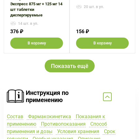
Экспресс 875 мг + 125 мг 14
20 шт. в уп.
шт таблетки
диспергируемые
14 шт. в уп.
376 ₽
156 ₽
В корзину
В корзину
Показать ещё
Инструкция по
применению
Состав
Фармакокинетика
Показания к
применению
Противопоказания
Способ
применения и дозы
Условия хранения
Срок
годности
Особые указания
Описание