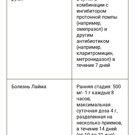
комбинации с
ингибитором
протонной помпы
(например,
омепразол) и
другим
антибиотиком
(например,
кларитромицин,
метронидазол) в
течение 7 дней
Болезнь Лайма
Ранняя стадия: 500
мг- 1 г каждые 8
часов,
максимальная
суточная доза 4 г,
разделенная на
несколько приемов,
в течение 14 дней
(от 10 до 21 дня).