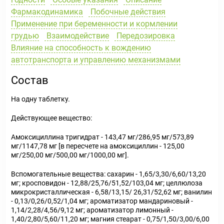
Фармакодинамика
Побочные действия
Применение при беременности и кормлении
грудью
Взаимодействие
Передозировка
Влияние на способность к вождению
автотранспорта и управлению механизмами
Состав
На одну таблетку.
Действующее вещество:
Амоксициллина тригидрат - 143,47 мг/286,95 мг/573,89
мг/1147,78 мг [в пересчете на амоксициллин - 125,00
мг/250,00 мг/500,00 мг/1000,00 мг].
Вспомогательные вещества: сахарин - 1,65/3,30/6,60/13,20
мг; кросповидон - 12,88/25,76/51,52/103,04 мг; целлюлоза
микрокристаллическая - 6,58/13,15/ 26,31/52,62 мг; ванилин
- 0,13/0,26/0,52/1,04 мг; ароматизатор мандариновый -
1,14/2,28/4,56/9,12 мг; ароматизатор лимонный -
1,40/2,80/5,60/11,20 мг; магния стеарат - 0,75/1,50/3,00/6,00