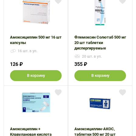
Амоксициллин 500 мг 16 шт
Флемоксин Солютаб 500 мг
капсулы
20 шт таблетки
диспергируемые
16 шт. в уп.
20 шт. в уп.
126 ₽
355 ₽
В корзину
В корзину
Амоксициллин +
Амоксициллин-АКОС,
Клавулановая кислота
таблетки 500 мг 20 шт