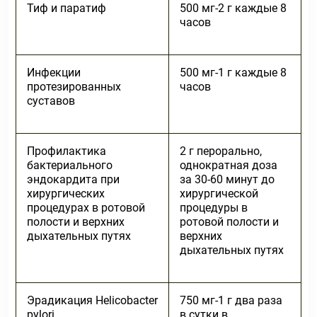
Тиф и паратиф
500 мг-2 г каждые 8
часов
Инфекции
500 мг-1 г каждые 8
протезированных
часов
суставов
Профилактика
2 г перорально,
бактериального
однократная доза
эндокардита при
за 30-60 минут до
хирургических
хирургической
процедурах в ротовой
процедуры в
полости и верхних
ротовой полости и
дыхательных путях
верхних
дыхательных путях
Эрадикация Helicobacter
750 мг-1 г два раза
pylori
в сутки в