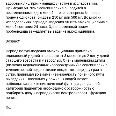
здоровых лиц, принимавших участие в исследовании.
Примерно 60-70% амоксициллина выводится в
неизмененном виде с мочой в течение первых 6 ч после
приема однократной дозы 250 мг или 500 мг. Во многих
исследованиях период выведения 50-85% амоксициллина с
мочой составил 24 часа. Одновременный прием
пробенецида замедляет выведение амоксициллина.
Возраст
Период полувыведения амоксициллина примерно
одинаковый у детей в возрасте от 3 месяцев до 2 лет, у детей
старшего возраста и у взрослых. Очень маленьким детям
(включая недоношенных новорожденных) амоксициллин в
течение первой недели жизни вводят не чаще двух раз в
сутки, принимая во внимание незрелость почечного пути
выведения. Поскольку у пожилых людей может
наблюдаться снижение почечной функции, для данной
категории пациентов необходимо с осторожностью
подбирать дозу и периодически контролировать функцию
почек.
Пол