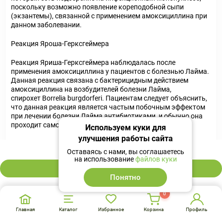
поскольку возможно появление кореподобной сыпи
(экзантемы), связанной с применением амоксициллина при
данном заболевании.
Реакция Яроша-Герксгеймера
Реакция Яриша-Герксгеймера наблюдалась после
применения амоксициллина у пациентов с болезнью Лайма.
Данная реакция связана с бактерицидным действием
амоксициллина на возбудителей болезни Лайма,
спирохет Borrelia burgdorferi. Пациентам следует объяснить,
что данная реакция является частым побочным эффектом
при лечении болезни Лайма антибиотиками, и обычно она
проходит самостоятельно.
Используем куки для
улучшения работы сайта
Чрезмерный рост нечувствительных микроорганизмов
294 ₽
Оставаясь с нами, вы соглашаетесь
на использование
файлов куки
Длительное использование препарата иногда может
В корзину
привести к чрезмерному росту нечувствительных к
Понятно
амоксициллину микроорганизмов (суперинфекции).
0
При применении практически всех антибактериальных
препаратов возможно развитие колита, связанного с
Главная
Каталог
Избранное
Корзина
Профиль
приемом антибиотиков. Его степень тяжести может быть от