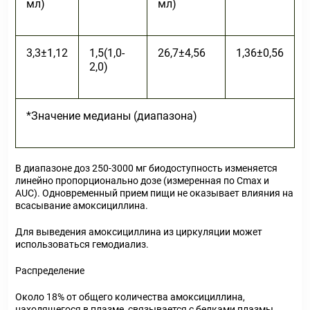
мл)
мл)
3,3±1,12
1,5(1,0-
26,7±4,56
1,36±0,56
2,0)
*Значение медианы (диапазона)
В диапазоне доз 250-3000 мг биодоступность изменяется
линейно пропорционально дозе (измеренная по Сmax и
AUC). Одновременный прием пищи не оказывает влияния на
всасывание амоксициллина.
Для выведения амоксициллина из циркуляции может
использоваться гемодиализ.
Распределение
Около 18% от общего количества амоксициллина,
находящегося в плазме, связывается с белками плазмы.