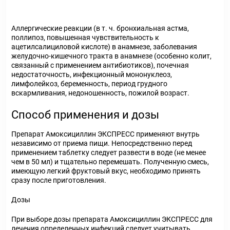
Аллергические реакции (в т. ч. бронхиальная астма,
поллипоз, повышенная чувствительность к
ацетилсалициловой кислоте) в анамнезе, заболевания
желудочно-кишечного тракта в анамнезе (особенно колит,
связанный с применением антибиотиков), почечная
недостаточность, инфекционный мононуклеоз,
лимфолейкоз, беременность, период грудного
вскармливания, недоношенность, пожилой возраст.
Способ применения и дозы
Препарат Амоксициллин ЭКСПРЕСС применяют внутрь
независимо от приема пищи. Непосредственно перед
применением таблетку следует развести в воде (не менее
чем в 50 мл) и тщательно перемешать. Полученную смесь,
имеющую легкий фруктовый вкус, необходимо принять
сразу после приготовления.
Дозы
При выборе дозы препарата Амоксициллин ЭКСПРЕСС для
лечения определенных инфекций следует учитывать