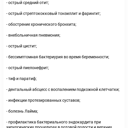
- острый средний отит;
- острый стрептококковый тонзиллит и фарингит;
- обострение хронического бронхита;
- внебольничная пневмония;
- острый цистит;
- бессимптомная бактериурия во время беременности;
- острый пиелонефрит;
- тиф и паратиф;
- дентальный абсцесс с воспалением подкожной клетчатки;
- инфекции протезированных суставов;
- болезнь Лайма;
- профилактика бактериального эндокардита при
хирургических процедурах в ротовой полости и верхних