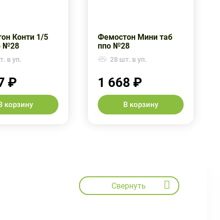
он Конти 1/5
Фемостон Мини таб
о №28
ппо №28
. в уп.
28 шт. в уп.
7 ₽
1 668 ₽
В корзину
В корзину
Свернуть