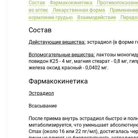
Состав
Фармакокинетика
Противопоказан
из аптек
Лекарственная форма
Применение 
кормлении грудью
Взаимодействие
Передо
Состав
Действующие вещества:
эстрадиол (в форме ге
Вспомогательные вещества:
лактозы моногидра
повидон К25 - 4 мг, магния стеарат - 0,8 мг, ги
железа оксид красный - 0,0402 мг.
Фармакокинетика
Эстрадиол
Всасывание
После приема внутрь эстрадиол быстро и полн
метаболизируется, что уменьшает абсолютную
C
max
(около 16 или 22 пг/мл), достигалась че
пищи не влияет на биодоступность эстрадиола