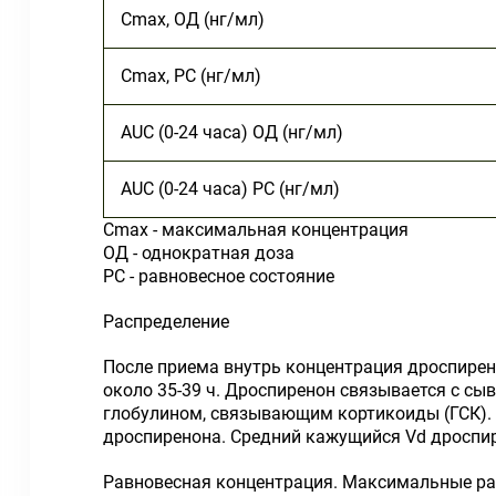
C
max
, ОД (нг/мл)
C
max
, РС (нг/мл)
AUC (0-24 часа) ОД (нг/мл)
AUC (0-24 часа) РС (нг/мл)
C
max
-
максимальная концентрация
ОД - однократная доза
РС - равновесное состояние
Распределение
После приема внутрь концентрация дроспирен
около 35-39 ч. Дроспиренон связывается с с
глобулином, связывающим кортикоиды (ГСК). 
дроспиренона. Средний кажущийся V
d
дроспир
Равновесная концентрация. Максимальные ра