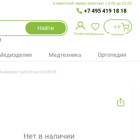
Клиентский сервис работает с 8.00 до 22.00
+7 495 419 18 18
0 ₽
Найти
Профиль
Избранное
Корзина
R
Избранное
(
0
)
Медизделия
Медтехника
Ортопедия
Войти
Анжелик таблетки ппо №28
БАД
Медицинская техника (приборы)
Наборы
Упаковка
Нет в наличии