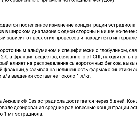
дается постепенное изменение концентрации эстрадиола в 
в в широком диапазоне с одной стороны и кишечно-печено
 зависит от всех этих процессов и находится в интервале 
вороточным альбумином и специфически с глобулином, с
%, а фракция вещества, связанного с ГСПГ, находится в п
орый влияет на распределение сывороточных белков, вызы
й фракции, указывая на нелинейность фармакокинетики э
 в/в введения составляет около 1 л/кг.
а Анжелик
®
C
ss
эстрадиола достигается через 5 дней. Ко
ервале дозирования средние равновесные концентрации эс
о 1 мг эстрадиола.