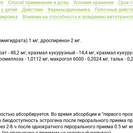
ия
Способ применения и дозы
Условия хранения
Срок г
у детей
Действие
Фармакодинамика
Побочные дейст
зировка
Влияние на способность к вождению автотранс
мигидрата) 1 мг, дроспиренон 2 мг.
т - 48,2 мг, крахмал кукурузный - 14,4 мг, крахмал кукур
промеллоза - 1,0112 мг, макрогол 6000 - 0,2024 мг, тальк - 0
остью абсорбируется. Во время абсорбции и "первого про
 биодоступность эстрогена после перорального приема пр
рез 2-8 ч после однократного перорального приема 0.5 мг 
 (по сравнению с приемом на голодный желудок).