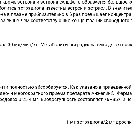
м кроме эстрона и эстрона сульфата образуется большое к
олитов эстрадиола известны эстрон и эстриол. В значите
она в плазме приблизительно в 6 раз превышает концентр
раз выше, чем соответствующие концентрации свободного 
оло 30 мл/мин/кг. Метаболиты эстрадиола выводятся почк
чти полностью абсорбируется. Как указано в приведенной 
одно- и многократного приема препарата Анжелик
®
. Фарм
еделах 0.25-4 мг. Биодоступность составляет 76–85% и не
1 мг эстрадиола/2 мг дросп