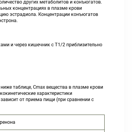
оличество других метаболитов и конъюгатов.
льных концентрациях в плазме крови
ацию эстрадиола. Концентрации конъюгатов
эстрона.
ами и через кишечник с T
1/2
приблизительно
ниже таблице, C
max
вещества в плазме крови
акокинетические характеристики
 зависит от приема пищи (при сравнении с
иренона