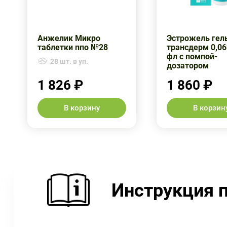
Анжелик Микро
Эстрожель гел
таблетки ппо №28
трансдерм 0,06
фл с помпой-
28 шт. в уп.
дозатором
1 826 ₽
1 860 ₽
В корзину
В корзин
Инструкция 