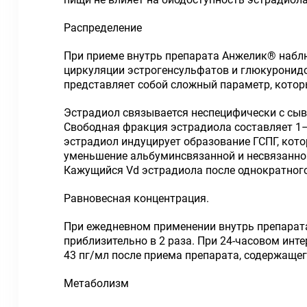
Распределение
При приеме внутрь препарата Анжелик
®
наблю
циркуляции эстрогенсульфатов и глюкуронидо
представляет собой сложный параметр, который
Эстрадиол связывается неспецифически с сы
Свободная фракция эстрадиола составляет 1–2
эстрадиол индуцирует образование ГСПГ, кот
уменьшение альбуминсвязанной и несвязанно
Кажущийся V
d
эстрадиола после однократного
Равновесная концентрация.
При ежедневном применении внутрь препарат
приблизительно в 2 раза. При 24-часовом инт
43 пг/мл после приема препарата, содержащег
Метаболизм