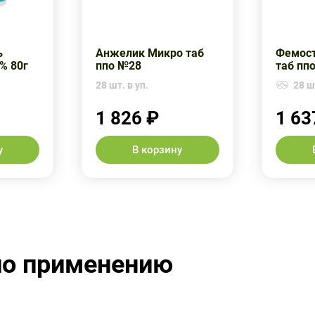
ь
Анжелик Микро таб
Фемост
% 80г
ппо №28
таб пп
28 шт. в уп.
28 шт
1 826 ₽
1 63
у
В корзину
по применению