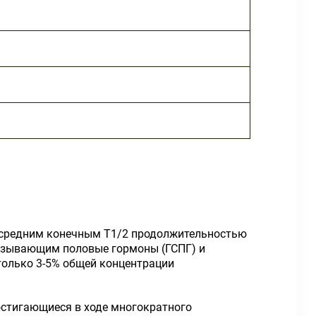
 средним конечным T
1/2
продолжительностью
вязывающим половые гормоны (ГСПГ) и
только 3-5% общей концентрации
остигающиеся в ходе многократного