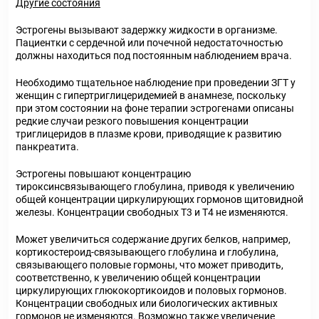
Другие состояния
Эстрогены вызывают задержку жидкости в организме.
Пациентки с сердечной или почечной недостаточностью
должны находиться под постоянным наблюдением врача.
Необходимо тщательное наблюдение при проведении ЗГТ у
женщин с гипертриглицеридемией в анамнезе, поскольку
при этом состоянии на фоне терапии эстрогенами описаны
редкие случаи резкого повышения концентрации
триглицеридов в плазме крови, приводящие к развитию
панкреатита.
Эстрогены повышают концентрацию
тироксинсвязывающего глобулина, приводя к увеличению
общей концентрации циркулирующих гормонов щитовидной
железы. Концентрации свободных Т
3
и Т
4
не изменяются.
Может увеличиться содержание других белков, например,
кортикостероид-связывающего глобулина и глобулина,
связывающего половые гормоны, что может приводить,
соответственно, к увеличению общей концентрации
циркулирующих глюкокортикоидов и половых гормонов.
Концентрации свободных или биологических активных
гормонов не изменяются. Возможно также увеличение