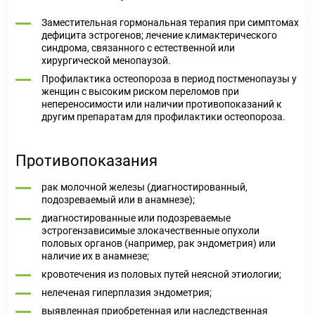
Заместительная гормональная терапия при симптомах
дефицита эстрогенов; лечение климактерического
синдрома, связанного с естественной или
хирургической менопаузой.
Профилактика остеопороза в период постменопаузы у
женщин с высоким риском переломов при
непереносимости или наличии противопоказаний к
другим препаратам для профилактики остеопороза.
Противопоказания
рак молочной железы (диагностированный,
подозреваемый или в анамнезе);
диагностированные или подозреваемые
эстрогензависимые злокачественные опухоли
половых органов (например, рак эндометрия) или
наличие их в анамнезе;
кровотечения из половых путей неясной этиологии;
нелеченая гиперплазия эндометрия;
выявленная приобретенная или наследственная