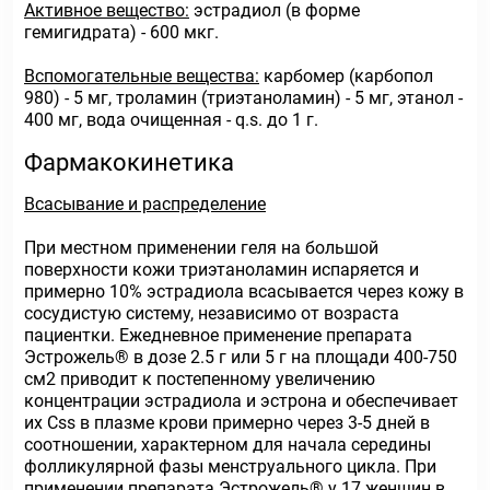
Активное вещество:
эстрадиол (в форме
гемигидрата) - 600 мкг.
Вспомогательные вещества:
карбомер (карбопол
980) - 5 мг, троламин (триэтаноламин) - 5 мг, этанол -
400 мг, вода очищенная - q.s. до 1 г.
Фармакокинетика
Всасывание и распределение
При местном применении геля на большой
поверхности кожи триэтаноламин испаряется и
примерно 10% эстрадиола всасывается через кожу в
сосудистую систему, независимо от возраста
пациентки. Ежедневное применение препарата
Эстрожель® в дозе 2.5 г или 5 г на площади 400-750
см2 приводит к постепенному увеличению
концентрации эстрадиола и эстрона и обеспечивает
их Css в плазме крови примерно через 3-5 дней в
соотношении, характерном для начала середины
фолликулярной фазы менструального цикла. При
применении препарата Эстрожель® у 17 женщин в