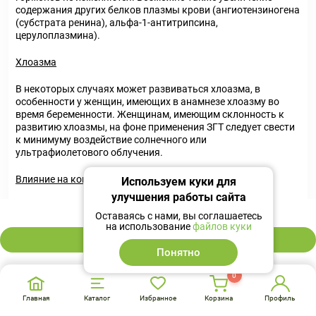
содержания других белков плазмы крови (ангиотензиногена
(субстрата ренина), альфа-1-антитрипсина,
церулоплазмина).
Хлоазма
В некоторых случаях может развиваться хлоазма, в
особенности у женщин, имеющих в анамнезе хлоазму во
время беременности. Женщинам, имеющим склонность к
развитию хлоазмы, на фоне применения ЗГТ следует свести
к минимуму воздействие солнечного или
ультрафиолетового облучения.
Влияние на когнитивную функцию
Используем куки для
улучшения работы сайта
ЗГТ не влияет на улучшение когнитивной функции. В
1 874 ₽
Оставаясь с нами, вы соглашаетесь
исследовании WHI показана тенденция к возможному
на использование
файлов куки
увеличению риска развития деменции у женщин, которые
В корзину
начали длительную ЗГТ комбинированными эстроген-
Понятно
гестагенными препаратами или только эстрогенами в
возрасте старше 65 лет.
0
Применение препарата Эстрожель должно производиться:
Главная
Каталог
Избранное
Корзина
Профиль