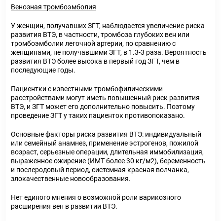
Венозная тромбоэмболия
У женщин, получавших ЗГТ, наблюдается увеличение риска
развития ВТЭ, в частности, тромбоза глубоких вен или
тромбоэмболии легочной артерии, по сравнению с
женщинами, не получавшими ЗГТ, в 1.3-3 раза. Вероятность
развития ВТЭ более высока в первый год ЗГТ, чем в
последующие годы.
Пациентки с известными тромбофилическими
расстройствами могут иметь повышенный риск развития
ВТЭ, и ЗГТ может его дополнительно повысить. Поэтому
проведение ЗГТ у таких пациенток противопоказано.
Основные факторы риска развития ВТЭ: индивидуальный
или семейный анамнез, применение эстрогенов, пожилой
возраст, серьезные операции, длительная иммобилизация,
выраженное ожирение (ИМТ более 30 кг/м
2
), беременность
и послеродовый период, системная красная волчанка,
злокачественные новообразования.
Нет единого мнения о возможной роли варикозного
расширения вен в развитии ВТЭ.