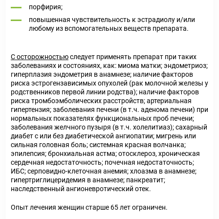
порфирия;
повышенная чувствительность к эстрадиолу и/или
любому из вспомогательных веществ препарата.
С осторожностью
следует применять препарат при таких
заболеваниях и состояниях, как: миома матки; эндометриоз;
гиперплазия эндометрия в анамнезе; наличие факторов
риска эстрогензависимых опухолей (рак молочной железы у
родственников первой линии родства); наличие факторов
риска тромбоэмболических расстройств; артериальная
гипертензия; заболевания печени (в т.ч. аденома печени) при
нормальных показателях функциональных проб печени;
заболевания желчного пузыря (в т.ч. холелитиаз); сахарный
диабет с или без диабетической ангиопатии; мигрень или
сильная головная боль; системная красная волчанка;
эпилепсия; бронхиальная астма; отосклероз, хроническая
сердечная недостаточность; почечная недостаточность;
ИБС; серповидно-клеточная анемия; хлоазма в анамнезе;
гипертриглицеридемия в анамнезе; панкреатит;
наследственный ангионевротический отек.
Опыт лечения женщин старше 65 лет ограничен.