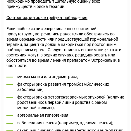
необходимо проводить тщательную оценку всех
преимуществ и риска терапии.
Состояния, которые требуют наблюдения
Если любые из нижеперечисленных состояний
присутствуют, встречались ранее и/или обострялись во
время беременности или предшествующей гормональной
терапии, пациентка должна находиться под постоянным
наблюдением врача. Следует принять во внимание, что эти
состояния могут, в редких случаях, рецидивировать или
обостряться во время лечения препаратом Эстрожель
®
, в
частности:
миома матки или эндометриоз;
факторы риска развития тромбоэмболических
заболеваний;
факторы риска эстрогензависимых опухолей (наличие
родственников первой линии родства с раком
молочной железы);
артериальная гипертензия;
заболевания печени (например, аденома печени);
сахарный диабет с или без диабетической ангиопатии;