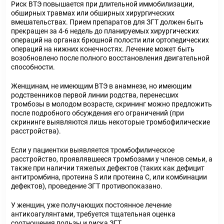
Риск ВТЭ повышается при длительной иммобилизации,
обширных травмах или обширных хирургических
вмешательствах. Прием препаратов для ЗГТ должен быть
прекращен за 4-6 недель до планируемых хирургических
операций на органах брюшной полости или ортопедических
операций на нижних конечностях. Лечение может быть
возобновлено после полного восстановления двигательной
способности.
Женщинам, не имеющим ВТЭ в анамнезе, но имеющим
родственников первой линии родства, перенесших
тромбозы в молодом возрасте, скрининг можно предложить
после подробного обсуждения его ограничений (при
скрининге выявляются лишь некоторые тромбофилические
расстройства).
Если у пациентки выявляется тромбофилическое
расстройство, проявлявшееся тромбозами у членов семьи, а
также при наличии тяжелых дефектов (таких как дефицит
антитромбина, протеина S или протеина С, или комбинации
дефектов), проведение ЗГТ противопоказано.
У женщин, уже получающих постоянное лечение
антикоагулянтами, требуется тщательная оценка
соотношения пользы и риска ЗГТ.