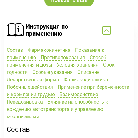
Инструкция по
применению
Состав
Фармакокинетика
Показания к
применению
Противопоказания
Способ
применения и дозы
Условия хранения
Срок
годности
Особые указания
Описание
Лекарственная форма
Фармакодинамика
Побочные действия
Применение при беременности
и кормлении грудью
Взаимодействие
Передозировка
Влияние на способность к
вождению автотранспорта и управлению
механизмами
Состав