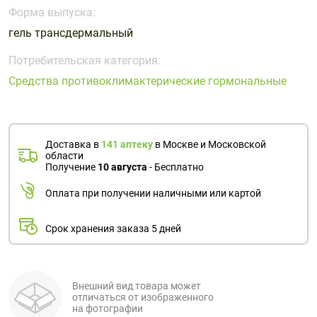
Поливитаминные
При
и гриппе
Форма выпуска:
комплексы
простуде
Противоаллергические
Противовоспалительные
гель трансдермальный
Пробиотики
Сахарный
препараты
препараты
диабет
Потребительская категория:
Противогрибковые
Противоопухолевые
Средства противоклимактерические гормональные
Тонизирующие
Фиточай/
препараты
препараты
чай
Противопаразитарные
Растительные
препараты
препараты
Доставка в
141 аптеку
в Москве и Московской
Сердечно-
Система
области
сосудистые
обмена
Получение
10 августа
- Бесплатно
препараты
веществ
Оплата при получении наличными или картой
Средства
Стоматологические
от
препараты
Срок хранения заказа 5 дней
алкоголизма
и курения
Внешний вид товара может
отличаться от изображенного
на фотографии