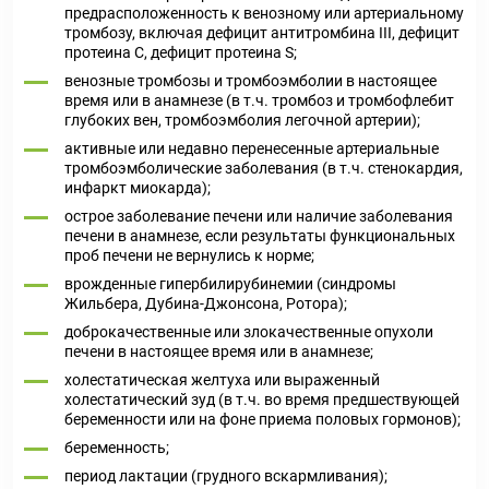
предрасположенность к венозному или артериальному
тромбозу, включая дефицит антитромбина III, дефицит
протеина С, дефицит протеина S;
венозные тромбозы и тромбоэмболии в настоящее
время или в анамнезе (в т.ч. тромбоз и тромбофлебит
глубоких вен, тромбоэмболия легочной артерии);
активные или недавно перенесенные артериальные
тромбоэмболические заболевания (в т.ч. стенокардия,
инфаркт миокарда);
острое заболевание печени или наличие заболевания
печени в анамнезе, если результаты функциональных
проб печени не вернулись к норме;
врожденные гипербилирубинемии (синдромы
Жильбера, Дубина-Джонсона, Ротора);
доброкачественные или злокачественные опухоли
печени в настоящее время или в анамнезе;
холестатическая желтуха или выраженный
холестатический зуд (в т.ч. во время предшествующей
беременности или на фоне приема половых гормонов);
беременность;
период лактации (грудного вскармливания);