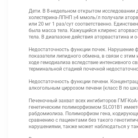
Дети. В 8-недельном открытом исследовании д
холестерина-ЛПНП ≥4 ммоль/л получали аторва
или 20 мг 1 раз/сут соответственно. Единств
была масса тела. Кажущийся клиренс аторваст
тела. В диапазоне действия аторвастатина и 
Недостаточность функции почек. Нарушение фу
показатели липидного обмена, в связи с этим
ходе гемодиализа вследствие интенсивного с
терминальной стадией почечной недостаточно
Недостаточность функции печени. Концентраци
алкогольным циррозом печени (класс В по шка
Печеночный захват всех ингибиторов ГМГ-КоА-
генетическим полиморфизмом SLC01B1 имеетс
рабдомиолиза. Полиморфизм гена, кодирующег
сравнению с пациентами без такого генотипич
нарушениями, также может наблюдаться у та