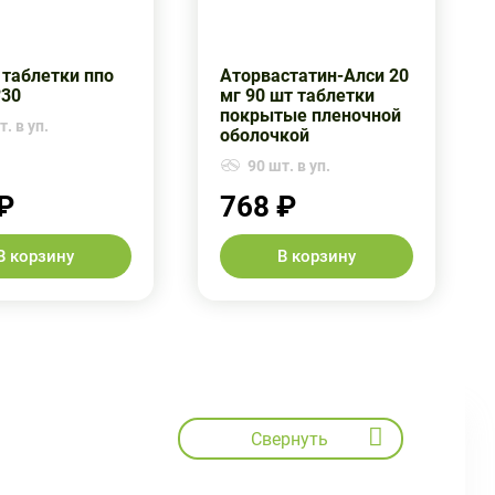
 таблетки ппо
Аторвастатин-Алси 20
30
мг 90 шт таблетки
покрытые пленочной
. в уп.
оболочкой
90 шт. в уп.
₽
768 ₽
В корзину
В корзину
Свернуть