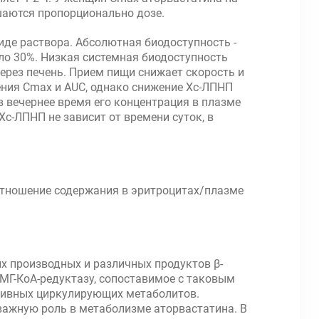
ышаются пропорционально дозе.
иде раствора. Абсолютная биодоступность -
ло 30%. Низкая системная биодоступность
ерез печень. Прием пищи снижает скорость и
ления Cmax и AUC, однако снижение Хс-ЛПНП
в вечернее время его концентрация в плазме
Хс-ЛПНП не зависит от времени суток, в
 Отношение содержания в эритроцитах/плазме
х производных и различных продуктов β-
ГМГ-КоА-редуктазу, сопоставимое с таковым
ктивных циркулирующих метаболитов.
 важную роль в метаболизме аторвастатина. В