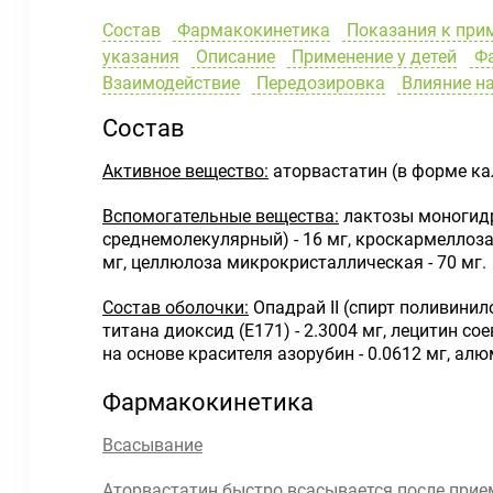
Состав
Фармакокинетика
Показания к при
указания
Описание
Применение у детей
Фа
Взаимодействие
Передозировка
Влияние на
Состав
Активное вещество:
аторвастатин (в форме кал
Вспомогательные вещества:
лактозы моногидра
среднемолекулярный) - 16 мг, кроскармеллоза 
мг, целлюлоза микрокристаллическая - 70 мг.
Состав оболочки:
Опадрай II (спирт поливинило
титана диоксид (E171) - 2.3004 мг, лецитин с
на основе красителя азорубин - 0.0612 мг, алю
Фармакокинетика
Всасывание
Аторвастатин быстро всасывается после прием