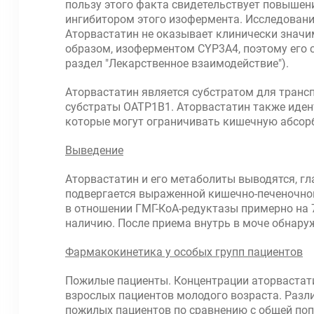
пользу этого факта свидетельствует повышен
ингибитором этого изофермента. Исследования
Аторвастатин не оказывает клинически значи
образом, изоферментом CYP3A4, поэтому его 
раздел "Лекарственное взаимодействие").
Аторвастатин является субстратом для транс
субстраты ОАТР1В1. Аторвастатин также иден
которые могут ограничивать кишечную абсор
Выведение
Аторвастатин и его метаболиты выводятся, г
подвергается выраженной кишечно-печеночной
в отношении ГМГ-КоА-редуктазы примерно на 
наличию. После приема внутрь в моче обнару
Фармакокинетика у особых групп пациентов
Пожилые пациенты. Концентрации аторвастати
взрослых пациентов молодого возраста. Разл
пожилых пациентов по сравнению с общей поп