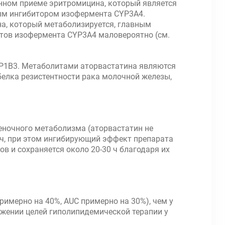
енном приеме эритромицина, который является
абым ингибитором изофермента CYP3A4.
а, который метаболизируется, главным
атов изофермента CYP3A4 маловероятно (см.
ТР1В3. Метаболитами аторвастатина являются
белка резистентности рака молочной железы,
еночного метаболизма (аторвастатин не
 ч, при этом ингибирующий эффект препарата
 и сохраняется около 20-30 ч благодаря их
имерно на 40%, AUC примерно на 30%), чем у
ижении целей гиполипидемической терапии у