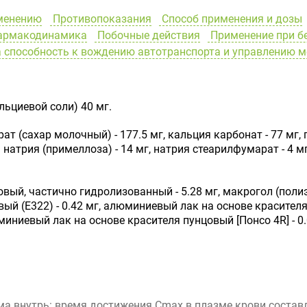
менению
Противопоказания
Способ применения и дозы
рмакодинамика
Побочные действия
Применение при б
 способность к вождению автотранспорта и управлению 
ьциевой соли) 40 мг.
т (сахар молочный) - 177.5 мг, кальция карбонат - 77 мг
натрия (примеллоза) - 14 мг, натрия стеарилфумарат - 4 м
вый, частично гидролизованный - 5.28 мг, макрогол (полиэти
оевый (E322) - 0.42 мг, алюминиевый лак на основе красите
миниевый лак на основе красителя пунцовый [Понсо 4R] - 0.
а внутрь: время достижения Сmax в плазме крови составл