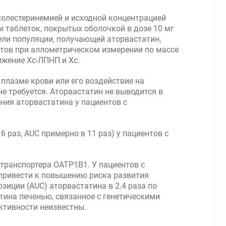
рхолестеринемией и исходной концентрацией
и таблеток, покрытых оболочкой в дозе 10 мг
ели популяции, получающей аторвастатин,
ентов при аллометрическом измерении по массе
ижение Хс-ЛПНП и Хс.
плазме крови или его воздействие на
е требуется. Аторвастатин не выводится в
ния аторвастатина у пациентов с
раз, AUC примерно в 11 раз) у пациентов с
 транспортера ОАТР1В1. У пациентов с
привести к повышению риска развития
иции (AUC) аторвастатина в 2.4 раза по
тина печенью, связанное с генетическими
ктивности неизвестны.