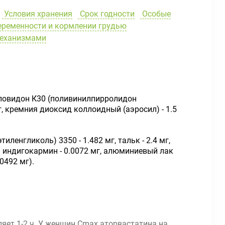
Условия хранения
Срок годности
Особые
еременности и кормлении грудью
механизмами
, повидон К30 (поливинилпирролидон
г, кремния диоксид коллоидный (аэросил) - 1.5
ленгликоль) 3350 - 1.482 мг, тальк - 2.4 мг,
ля индигокармин - 0.0072 мг, алюминиевый лак
0492 мг).
яет 1-2 ч. У женщин Сmax аторвастатина на