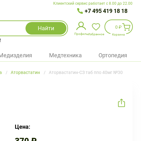
Клиентский сервис работает с 8.00 до 22.00
+7 495 419 18 18
0 ₽
Найти
Профиль
Избранное
Корзина
R
Избранное
(
0
)
Медизделия
Медтехника
Ортопедия
Войти
а
Аторвастатин
Аторвастатин-СЗ таб ппо 40мг №30
БАД
Медицинская техника (приборы)
Наборы
Упаковка
Цена: