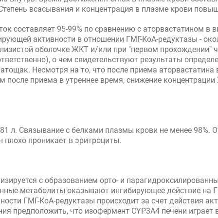
. Степень всасывания и концентрация в плазме крови пов
ок составляет 95-99% по сравнению с аторвастатином в в
бирующей активности в отношении ГМГ-КоА-редуктазы - око
изистой оболочке ЖКТ и/или при "первом прохождении" ч
оответственно), о чем свидетельствуют результаты опреде
атощак. Несмотря на то, что после приема аторвастатина 
ем после приема в утреннее время, снижение концентрации 
381 л. Связывание с белками плазмы крови не менее 98%.
ин плохо проникает в эритроциты.
лизируется с образованием орто- и парагидроксилированны
ованные метаболиты оказывают ингибирующее действие на 
ности ГМГ-КоА-редуктазы происходит за счет действия а
ания предположить, что изофермент CYP3A4 печени играет