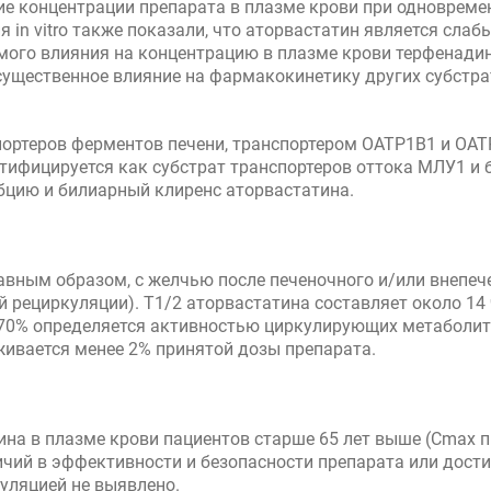
ие концентрации препарата в плазме крови при одноврем
 in vitro также показали, что аторвастатин является сл
мого влияния на концентрацию в плазме крови терфенадин
существенное влияние на фармакокинетику других субстр
портеров ферментов печени, транспортером ОАТР1В1 и ОА
тифицируется как субстрат транспортеров оттока МЛУ1 и 
бцию и билиарный клиренс аторвастатина.
лавным образом, с желчью после печеночного и/или внепеч
 рециркуляции). Т1/2 аторвастатина составляет около 14
70% определяется активностью циркулирующих метаболитов
живается менее 2% принятой дозы препарата.
на в плазме крови пациентов старше 65 лет выше (Сmax пр
ичий в эффективности и безопасности препарата или дост
уляцией не выявлено.