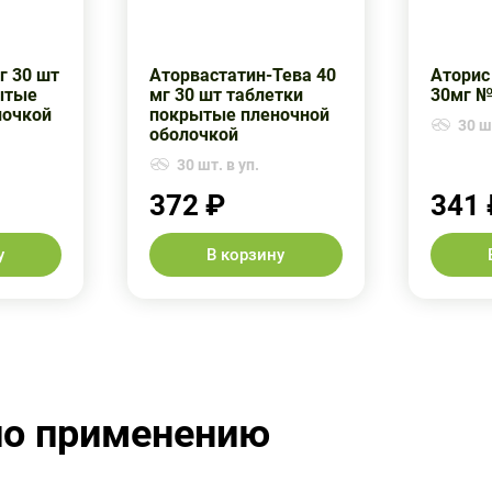
г 30 шт
Аторвастатин-Тева 40
Аторис
ытые
мг 30 шт таблетки
30мг №
лочкой
покрытые пленочной
30 шт
оболочкой
30 шт. в уп.
372 ₽
341 
у
В корзину
по применению