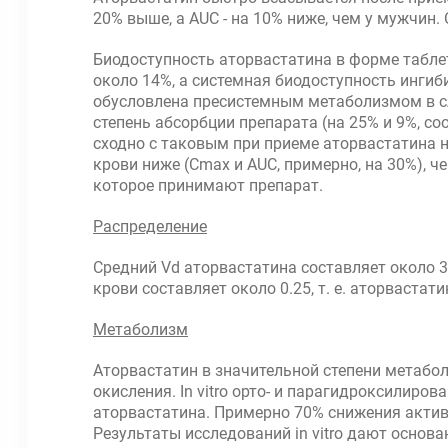
20% выше, а AUC - на 10% ниже, чем у мужчин
Биодоступность аторвастатина в форме таблет
около 14%, а системная биодоступность инги
обусловлена пресистемным метаболизмом в сл
степень абсорбции препарата (на 25% и 9%, с
сходно с таковым при приеме аторвастатина н
крови ниже (Сmax и AUC, примерно, на 30%), ч
которое принимают препарат.
Распределение
Средний Vd аторвастатина составляет около 
крови составляет около 0.25, т. е. аторвастат
Метаболизм
Аторвастатин в значительной степени метабо
окисления. In vitro орто- и парагидроксилир
аторвастатина. Примерно 70% снижения актив
Результаты исследований in vitro дают основ