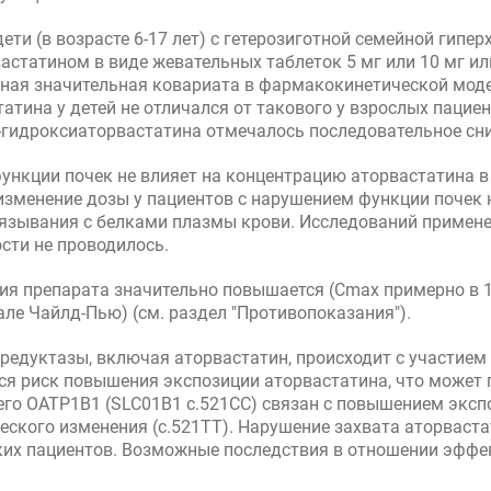
ети (в возрасте 6-17 лет) с гетерозиготной семейной гипе
статином в виде жевательных таблеток 5 мг или 10 мг ил
енная значительная ковариата в фармакокинетической мод
атина у детей не отличался от такового у взрослых паци
о-гидроксиаторвастатина отмечалось последовательное сн
нкции почек не влияет на концентрацию аторвастатина в 
 изменение дозы у пациентов с нарушением функции почек н
вязывания с белками плазмы крови. Исследований примене
сти не проводилось.
я препарата значительно повышается (Cmax примерно в 16 
ле Чайлд-Пью) (см. раздел "Противопоказания").
редуктазы, включая аторвастатин, происходит с участием
я риск повышения экспозиции аторвастатина, что может 
о ОАТР1В1 (SLC01B1 с.521СС) связан с повышением экспоз
еского изменения (с.521TT). Нарушение захвата аторваста
ких пациентов. Возможные последствия в отношении эффе