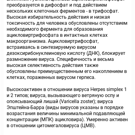
преобразуется в дифосфат и под действием
нескольких клеточных ферментов - в трифосфат.
Высокая избирательность действия и низкая
токсичность для человека обусловлены отсутствием
необходимого фермента для образования
ацикловиртрифосфата в интактных клетках
макроорганизма. Ацикловиртрифосфат,
встраиваясь в синтезируемую вирусом
дезоксирибонуклеиновую кислоту (ДНК), блокирует
размножение вируса. Специфичность и весьма
высокая селективность действия также
обусловлены преимущественным его накоплением в
клетках, пораженных вирусом герпеса.
Высокоактивен в отношении вируса Herpes simplex 1
и 2 типов; вируса, вызывающего ветряную оспу и
опоясывающий лишай (Varicella zoster); вируса
Эпштейна-Барра (виды вирусов указаны в порядке
возрастания величины минимальной подавляющей
концентрации (МПК) ацикловира). Умеренно активен
в отношении цитомегаловируса (ЦМВ).