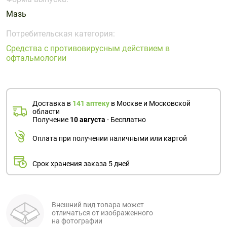
Поливитаминные
При
и гриппе
Мазь
комплексы
простуде
Противоаллергические
Противовоспалительные
Пробиотики
Сахарный
препараты
препараты
Потребительская категория:
диабет
Средства с противовирусным действием в
Противогрибковые
Противоопухолевые
офтальмологии
Тонизирующие
Фиточай/
препараты
препараты
чай
Противопаразитарные
Растительные
препараты
препараты
Доставка в
141 аптеку
в Москве и Московской
Сердечно-
Система
области
сосудистые
обмена
Получение
10 августа
- Бесплатно
препараты
веществ
Оплата при получении наличными или картой
Средства
Стоматологические
от
препараты
Срок хранения заказа 5 дней
алкоголизма
и курения
Внешний вид товара может
отличаться от изображенного
на фотографии