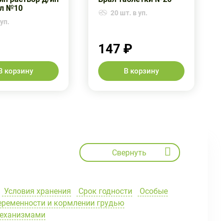
л №10
20 шт. в уп.
уп.
147 ₽
В корзину
В корзину
Свернуть
Условия хранения
Срок годности
Особые
еременности и кормлении грудью
механизмами