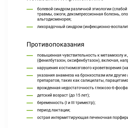
болевой синдром различной этиологии (слабой и
травмы, ожоги, декомпрессионная болезнь, опо
альгодисменорея;
лихорадочный синдром (инфекционно-воспалите
Противопоказания
повышенная чувствительность к метамизолу и 
(фенилбутазон, оксифенбутазон), включая, нап
нарушения костномозгового кроветворения (на
указания анамнеза на бронхоспазм или другие 
препаратов, таких как салицилаты, парацетамо
врожденная недостаточность глюкозо-6-фосфат
детский возраст (до 15 лет);
беременность (I и III триместр);
период лактации;
острая интермиттирующая печеночная порфирия