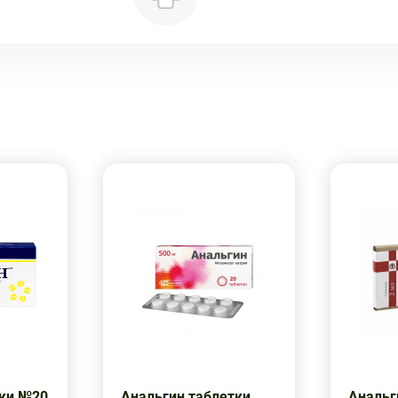
тки №20
Анальгин таблетки
Анальг