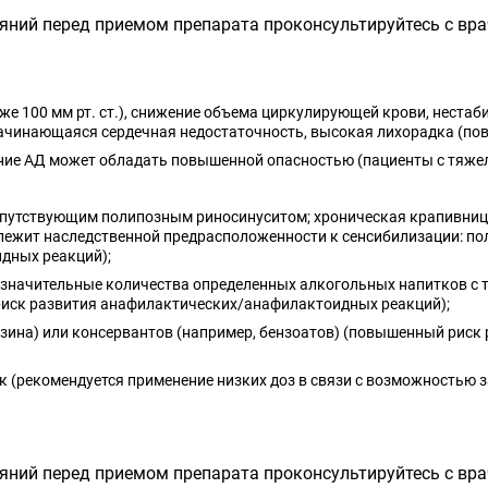
тояний перед приемом препарата проконсультируйтесь с вр
же 100 мм рт. ст.), снижение объема циркулирующей крови, неста
ачинающаяся сердечная недостаточность, высокая лихорадка (по
ние АД может обладать повышенной опасностью (пациенты с тяжело
сопутствующим полипозным риносинуситом; хроническая крапивница
лежит наследственной предрасположенности к сенсибилизации: пол
дных реакций);
езначительные количества определенных алкогольных напитков с т
иск развития анафилактических/анафилактоидных реакций);
азина) или консервантов (например, бензоатов) (повышенный ри
 (рекомендуется применение низких доз в связи с возможностью 
тояний перед приемом препарата проконсультируйтесь с вр