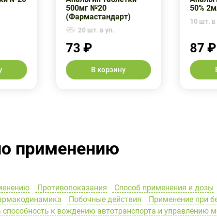
500мг №20
50% 2м
(Фармастандарт)
10 шт. в 
20 шт. в уп.
73 ₽
87 ₽
у
В корзину
по применению
менению
Противопоказания
Способ применения и дозы
рмакодинамика
Побочные действия
Применение при б
 способность к вождению автотранспорта и управлению 