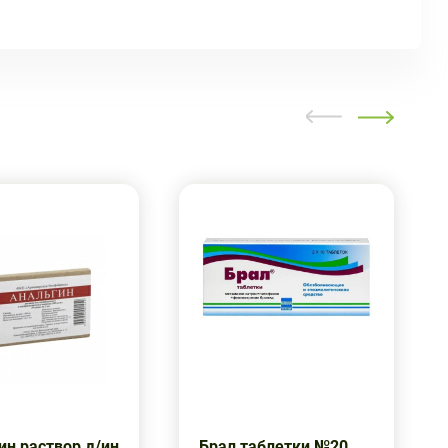
ин раствор д/ин
Брал таблетки №20