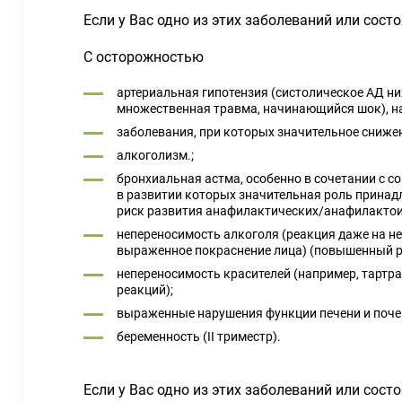
Если у Вас одно из этих заболеваний или сос
С осторожностью
артериальная гипотензия (систолическое АД ни
множественная травма, начинающийся шок), н
заболевания, при которых значительное сниже
алкоголизм.;
бронхиальная астма, особенно в сочетании с 
в развитии которых значительная роль принад
риск развития анафилактических/анафилактои
непереносимость алкоголя (реакция даже на н
выраженное покраснение лица) (повышенный р
непереносимость красителей (например, тартр
реакций);
выраженные нарушения функции печени и почек
беременность (II триместр).
Если у Вас одно из этих заболеваний или сос