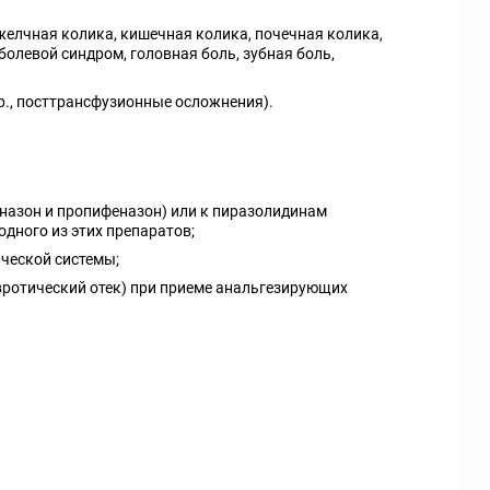
 желчная колика, кишечная колика, почечная колика,
олевой синдром, головная боль, зубная боль,
р., посттрансфузионные осложнения).
назон и пропифеназон) или к пиразолидинам
одного из этих препаратов;
ческой системы;
евротический отек) при приеме анальгезирующих