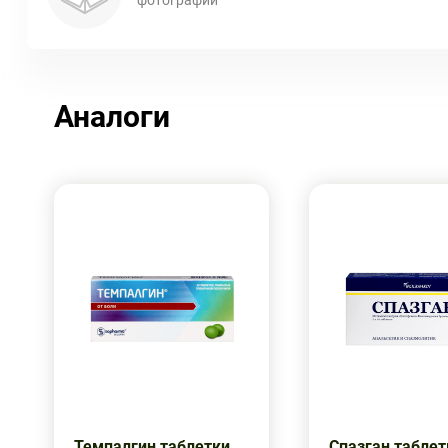
Аналоги
Темпалгин таблетки
Спазган табле