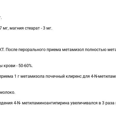
.
мг, магния стеарат - 3 мг.
Т. После перорального приема метамизол полностью мета
 крови - 50-60%.
риема 1 г метамизола почечный клиренс для 4-N-метилам
 молоко.
дения 4-N- метиламиноантипирина увеличивался в 3 раза и