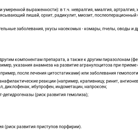
 умеренной выраженности): в т.ч. невралгия, миалгия, артралгия,
ясывающий лишай, орхит, радикулит, миозит, послеоперационный б
льные заболевания, укусы насекомых - комары, пчелы, оводы и д
другим компонентам препарата, а также к другим пиразолонам (фе
ример, указания анамнеза на развитие агранулоцитоза при приеме 
пример, после лечения цитостатиками) или заболевания гемопоэти
анафилактические реакции (например, крапивницу, ринит, ангион
л, диклофенак, ибупрофен, индометацин, напроксен;
-дегидрогеназы (риск развития гемолиза);
 (риск развития приступов порфирии).