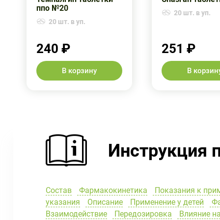
ппо №20
20 шт. в уп.
20 шт. в уп.
240 ₽
251 ₽
В корзину
В корзин
Инструкция 
Состав
Фармакокинетика
Показания к при
указания
Описание
Применение у детей
Фа
Взаимодействие
Передозировка
Влияние на