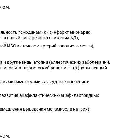
ачом.
бильность гемодинамики (инфаркт миокарда,
вышенный риск резкого снижения АД);
й ИБС и стенозом артерий головного мозга);
 и другие виды атопии (аллергических заболеваний,
линозы, аллергический ринит и т. п.) (повышенный
акими симптомами как зуд, слезотечение и
ск развития анафилактических/анафилактоидных
замедления выведения метамизола натрия);
ачом.