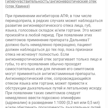
Гиперчувствительностъ/ангионевротический отек
(отек Квинке)
При применении ингибиторов АПФ, в том числе
периндоприла, в редких случаях может наблюдаться
развитие ангионевротического отека лица, губ,
языка, голосовых складок и/или гортани. Это может
произойти в любой период. При появлении этих
симптомов применение препарата Дальнева1'
должно быть немедленно прекращено, пациент
должен наблюдаться до тех пор, пока признаки
отека не исчезнут полностью. Если
ангионевротический отек затрагивает только лицо и
губы, то его проявления обычно проходят
самостоятельно или для лечения его симптомов
могут применяться антигистаминные препараты.
Ангионевротический отек, сопровождающийся
отеком языка или гортани, может привести к
обструкции дыхательных путей и летальному исходу.
При появлении таких симптомов следует
немедленно ввести подкожно эпинефрин
(адреналин) в разведении 1:1000 (0,3 мл или 0,5 мл)
и/или обеспечить проходимость дыхательных путей.