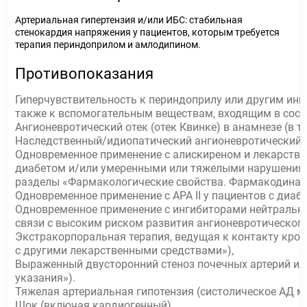
Артериальная гипертензия и/или ИБС: стабильная
стенокардия напряжения у пациентов, которым требуется
терапия периндоприлом и амлодипином.
Противопоказания
Гиперчувствительность к периндоприлу или другим ин
также к вспомогательным веществам, входящим в сост
Ангионевротический отек (отек Квинке) в анамнезе (в 
Наследственный/идиопатический ангионевротический о
Одновременное применение с алискиреном и лекарстве
диабетом и/или умеренными или тяжелыми нарушениями
разделы «Фармакологические свойства. Фармакодинам
Одновременное применение с АРА II у пациентов с диаб
Одновременное применение с ингибиторами нейтрально
связи с высоким риском развития ангионевротического
Экстракорпоральная терапия, ведущая к контакту кро
с другими лекарственными средствами»),
Выраженный двусторонний стеноз почечных артерий ил
указания»).
Тяжелая артериальная гипотензия (систолическое АД мен
Шок (включая кардиогенный).