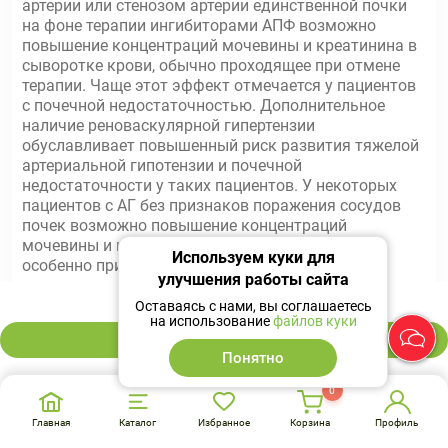
артерии или стенозом артерии единственной почки
на фоне терапии ингибиторами АПФ возможно
повышение концентраций мочевины и креатинина в
сыворотке крови, обычно проходящее при отмене
терапии. Чаще этот эффект отмечается у пациентов
с почечной недостаточностью. Дополнительное
наличие реноваскулярной гипертензии
обуславливает повышенный риск развития тяжелой
артериальной гипотензии и почечной
недостаточности у таких пациентов. У некоторых
пациентов с АГ без признаков поражения сосудов
почек возможно повышение концентраций
мочевины и креатинина в сыворотке крови,
Используем куки для
особенно при одновременном назначении
улучшения работы сайта
периндоприла с диуретиком, обычно незначительное
1 748 ₽
и преходящее. Чаще этот эффект отмечается у
Оставаясь с нами, вы соглашаетесь
на использование
файлов куки
пациентов с предшествующим нарушением функции
В корзину
почек.
Понятно
Нарушение функции печени
0
В редких случаях на фоне приема ингибиторов АПФ
Главная
Каталог
Избранное
Корзина
Профиль
возникает холестатическая желтуха. При