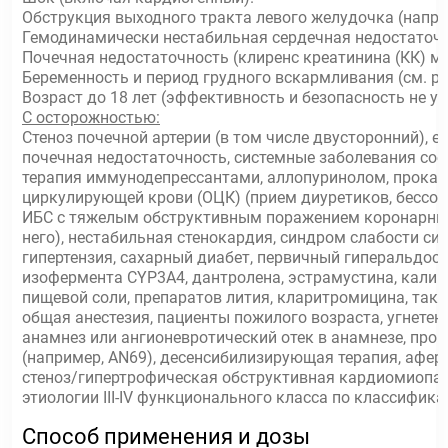
Обструкция выходного тракта левого желудочка (напри
Гемодинамически нестабильная сердечная недостаточн
Почечная недостаточность (клиренс креатинина (КК) ме
Беременность и период грудного вскармливания (см. р
Возраст до 18 лет (эффективность и безопасность не у
С осторожностью:
Стеноз почечной артерии (в том числе двусторонний),
почечная недостаточность, системные заболевания соед
терапия иммунодепрессантами, аллопуринолом, прокаи
циркулирующей крови (ОЦК) (прием диуретиков, бессоле
ИБС с тяжелым обструктивным поражением коронарных а
него), нестабильная стенокардия, синдром слабости си
гипертензия, сахарный диабет, первичный гиперальдос
изофермента CYP3A4, дантролена, эстрамустина, кали
пищевой соли, препаратов лития, кларитромицина, так
общая анестезия, пациенты пожилого возраста, угнете
анамнез или ангионевротический отек в анамнезе, пр
(например, AN69), десенсибилизирующая терапия, афер
стеноз/гипертрофическая обструктивная кардиомиопат
этиологии III-IV функционального класса по классифик
Способ применения и дозы