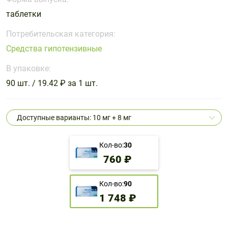
Поливитаминные
При
и гриппе
таблетки
комплексы
простуде
Противоаллергические
Противовоспалительные
Пробиотики
Сахарный
препараты
препараты
Потребительская категория:
диабет
Средства гипотензивные
Противогрибковые
Противоопухолевые
Тонизирующие
Фиточай/
препараты
препараты
В упаковке:
чай
Противопаразитарные
Растительные
90 шт. / 19.42 ₽ за 1 шт.
препараты
препараты
Сердечно-
Система
Доступные варианты: 10 мг + 8 мг
сосудистые
обмена
препараты
веществ
Кол-во:
30
Средства
Стоматологические
760 ₽
от
препараты
алкоголизма
и курения
Кол-во:
90
1 748 ₽