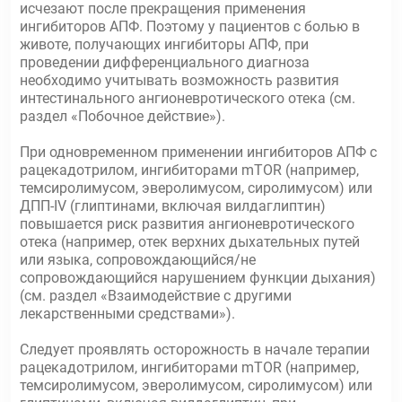
исчезают после прекращения применения
ингибиторов АПФ. Поэтому у пациентов с болью в
животе, получающих ингибиторы АПФ, при
проведении дифференциального диагноза
необходимо учитывать возможность развития
интестинального ангионевротического отека (см.
раздел «Побочное действие»).
При одновременном применении ингибиторов АПФ с
рацекадотрилом, ингибиторами mTOR (например,
темсиролимусом, эверолимусом, сиролимусом) или
ДПП-IV (глиптинами, включая вилдаглиптин)
повышается риск развития ангионевротического
отека (например, отек верхних дыхательных путей
или языка, сопровождающийся/не
сопровождающийся нарушением функции дыхания)
(см. раздел «Взаимодействие с другими
лекарственными средствами»).
Следует проявлять осторожность в начале терапии
рацекадотрилом, ингибиторами mTOR (например,
темсиролимусом, эверолимусом, сиролимусом) или