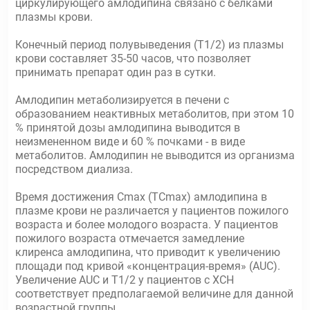
циркулирующего амлодипина связано с белками
плазмы крови.
Конечный период полувыведения (Т1/2) из плазмы
крови составляет 35-50 часов, что позволяет
принимать препарат один раз в сутки.
Амлодипин метаболизируется в печени с
образованием неактивных метаболитов, при этом 10
% принятой дозы амлодипина выводится в
неизмененном виде и 60 % почками - в виде
метаболитов. Амлодипин не выводится из организма
посредством диализа.
Время достижения Сmах (ТСmах) амлодипина в
плазме крови не различается у пациентов пожилого
возраста и более молодого возраста. У пациентов
пожилого возраста отмечается замедление
клиренса амлодипина, что приводит к увеличению
площади под кривой «концентрация-время» (AUC).
Увеличение AUC и Т1/2 у пациентов с ХСН
соответствует предполагаемой величине для данной
возрастной группы.