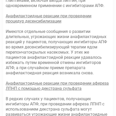
глиптинами, включая вилдаглиптин, при
одновременном применении с ингибиторами АПФ.
Анафилактоидные реакции при проведении
процедур десенсибилизации
Имеются отдельные сообщения о развитии
длительных, угрожающих жизни анафилактоидных
реакций у пациентов, получающих ингибиторы АПФ
во время десенсибилизирующей терапии ядом
перепончатокрылых насекомых. У этих же
пациентов анафилактоидной реакции удавалось
избежать путем временной отмены ингибиторов
АПФ, а при случайном приеме препарата
анафилактоидная реакция возникала снова.
Анафилактоидные реакции при проведении афереза
ЛПНП с помощью декстрана сульфата
В редких случаях у пациентов, получающих
ингибиторы АПФ, при проведении афереза ЛПНП с
использованием декстрана сульфата могут
развиваться угрожающие жизни анафилактоидные