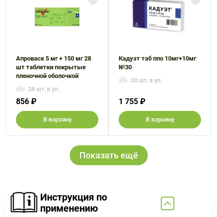
Апроваск 5 мг + 150 мг 28
Кадуэт таб ппо 10мг+10мг
шт таблетки покрытые
№30
пленочной оболочкой
30 шт. в уп.
28 шт. в уп.
856 ₽
1 755 ₽
В корзину
В корзину
Показать ещё
Инструкция по
применению