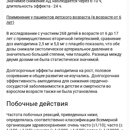
Значимое снижение АД наблюдается через 6-10 ч,
длительность эффекта - 24 ч.
Применение у пациентов детского возраста (в возрасте от 6
лет)
В исследовании с участием 268 детей в возрасте от 6 до 17
лет с преимущественно вторичной гипертензией, сравнение
доз амлодипина 2,5 мг и 5,0 мг с плацебо показало, что обе
дозы снижали систолическое артериальное давление в
значительно большей степени, чем плацебо. Разница между
двумя дозами не была статистически значимой.
Долгосрочные эффекты амлодипина на рост, половое
созревание и общее развитие не изучались. Долгосрочная
эффективность амлодипина для снижения сердечно-
сосудистой заболеваемости в детстве и смертности во
взрослом возрасте также не была установлена.
Побочные действия
Частота побочных реакций, приведенных ниже,
определялась соответственно классификации Всемирной
организации здравоохранения: очень часто (≥1/10); часто (≥