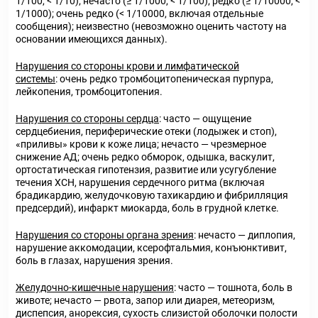
1/100, < 1/10); нечасто (≥ 1/1000, < 1/100); редко (≥ 1/10000, <
1/1000); очень редко (< 1/10000, включая отдельные
сообщения); неизвестно (невозможно оценить частоту на
основании имеющихся данных).
Нарушения со стороны крови и лимфатической
системы
: очень редко тромбоцитопеническая пурпура,
лейкопения, тромбоцитопения.
Нарушения со стороны сердца
: часто — ощущение
сердцебиения, периферические отеки (лодыжек и стоп),
«приливы» крови к коже лица; нечасто — чрезмерное
снижение АД; очень редко обморок, одышка, васкулит,
ортостатическая гипотензия, развитие или усугубление
течения ХСН, нарушения сердечного ритма (включая
брадикардию, желудочковую тахикардию и фибрилляция
предсердий), инфаркт миокарда, боль в грудной клетке.
Нарушения со стороны органа зрения
: нечасто — диплопия,
нарушение аккомодации, ксерофтальмия, конъюнктивит,
боль в глазах, нарушения зрения.
Желудочно-кишечные нарушения
: часто — тошнота, боль в
животе; нечасто — рвота, запор или диарея, метеоризм,
диспепсия, анорексия, сухость слизистой оболочки полости