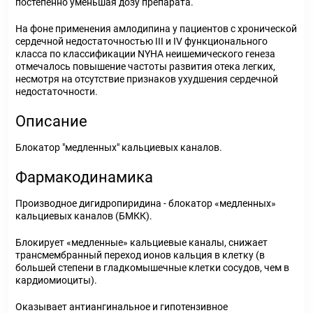
постепенно уменьшая дозу препарата.
На фоне применения амлодипина у пациентов с хронической
сердечной недостаточностью III и IV функционального
класса по классификации NYHA неишемического генеза
отмечалось повышение частоты развития отека легких,
несмотря на отсутствие признаков ухудшения сердечной
недостаточности.
Описание
Блокатор "медленных" кальциевых каналов.
Фармакодинамика
Производное дигидропиридина - блокатор «медленных»
кальциевых каналов (БМКК).
Блокирует «медленные» кальциевые каналы, снижает
трансмембранный переход ионов кальция в клетку (в
большей степени в гладкомышечные клетки сосудов, чем в
кардиомиоциты).
Оказывает антиангинальное и гипотензивное