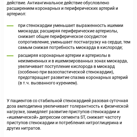
действие. Антиангинальное действие обусловлено
расширением коронарных и периферических артерий и
артериол:
при стенокардии уменьшает выраженность ишемии
миокарда; расширяя периферические артериолы,
снижает общее периферическое сосудистое
сопротивление, уменьшает постнагрузку на сердце, тем
самым снижая потребность миокарда в кислороде;
расширяя коронарные артерии и артериолы в
неизмененных и в ишемизированных зонах миокарда,
увеличивает поступление кислорода в миокард
(особенно при вазоспастической стенокардии),
предотвращает развитие спазма коронарных артерий
(в т.ч. вызванного курением).
У пациентов со стабильной стенокардией разовая суточная
доза амлодипина увеличивает толерантность к физической
нагрузке, замедляет развитие приступов стенокардии и
«ишемической» депрессии сегмента ST, снижает частоту
приступов стенокардии и потребления нитроглицерина и
других нитратов.