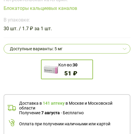
Поливитаминные
При
и гриппе
Блокаторы кальциевых каналов
комплексы
простуде
Противоаллергические
Противовоспалительные
Пробиотики
Сахарный
препараты
препараты
В упаковке:
диабет
30 шт. / 1.7 ₽ за 1 шт.
Противогрибковые
Противоопухолевые
Тонизирующие
Фиточай/
препараты
препараты
чай
Противопаразитарные
Растительные
Доступные варианты: 5 мг
препараты
препараты
Сердечно-
Система
Кол-во:
30
сосудистые
обмена
51 ₽
препараты
веществ
Средства
Стоматологические
от
препараты
алкоголизма
Доставка в
141 аптеку
в Москве и Московской
и курения
области
Получение
7 августа
- Бесплатно
Оплата при получении наличными или картой