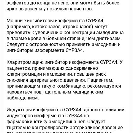
эффектов до конца не ясно, они могут быть более
ярко выражены у пожилых пациентов.
Мощные ингибиторы изофермента СYР3А4
(например, кетоконазол, итраконазол) могут
приводить к увеличению концентрации амлодипина
в плазме крови в большей степени, чем дилтиазем.
Следует с осторожностью применять амлодипин и
ингибиторы изофермента СYР3А4.
Кларитромицин: ингибитор изофермента СYР3А4. У
пациентов, принимающих одновременно
кларитромицин и амлодипин, повышен риск
снижения артериального давления. Пациентам,
принимающим такую комбинацию, рекомендуется
находиться под тщательным медицинским
наблюдением.
Индукторы изофермента СYР3А4: данных о влиянии
индукторов изофермента СYР3А4 на
фармакокинетику амлодипина нет. Следует
тщательно контролировать артериальное давление