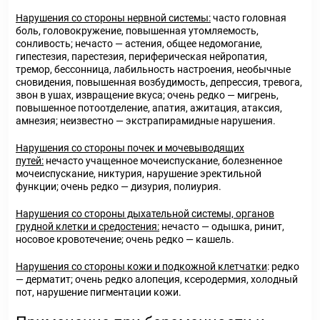
Нарушения со стороны нервной системы:
часто головная
боль, головокружение, повышенная утомляемость,
сонливость; нечасто — астения, общее недомогание,
гипестезия, парестезия, периферическая нейропатия,
тремор, бессонница, лабильность настроения, необычные
сновидения, повышенная возбудимость, депрессия, тревога,
звон в ушах, извращение вкуса; очень редко — мигрень,
повышенное потоотделение, апатия, ажитация, атаксия,
амнезия; неизвестно — экстрапирамидные нарушения.
Нарушения со стороны почек и мочевыводящих
путей:
нечасто учащенное мочеиспускание, болезненное
мочеиспускание, никтурия, нарушение эректильной
функции; очень редко — дизурия, полиурия.
Нарушения со стороны дыхательной системы, органов
грудной клетки и средостения:
нечасто — одышка, ринит,
носовое кровотечение; очень редко — кашель.
Нарушения со стороны кожи и подкожной клетчатки
: редко
— дерматит; очень редко алопеция, ксеродермия, холодный
пот, нарушение пигментации кожи.