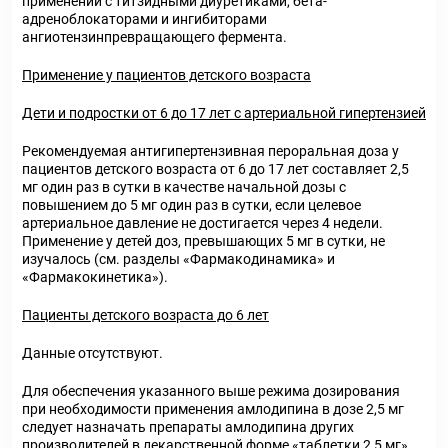
применении с титзидными диуретиками, бета-
адреноблокаторами и ингибиторами
ангиотензинпревращающего фермента.
Применение у пациентов детского возраста
Дети и подростки от 6 до 17 лет с артериальной гипертензией
Рекомендуемая антигипертензивная пероральная доза у
пациентов детского возраста от 6 до 17 лет составляет 2,5
мг один раз в сутки в качестве начальной дозы с
повышением до 5 мг один раз в сутки, если целевое
артериальное давление не достигается через 4 недели.
Применение у детей доз, превышающих 5 мг в сутки, не
изучалось (см. разделы «Фармакодинамика» и
«Фармакокинетика»).
Пациенты детского возраста до 6 лет
Данные отсутствуют.
Для обеспечения указанного выше режима дозирования
при необходимости применения амлодипина в дозе 2,5 мг
следует назначать препараты амлодипина других
производителей в лекарственной форме «таблетки 2,5 мг»