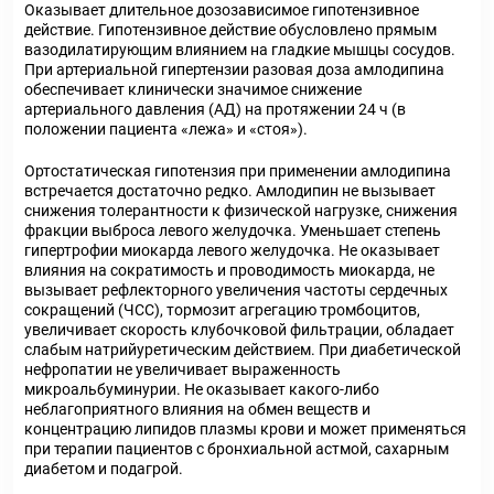
Оказывает длительное дозозависимое гипотензивное
действие. Гипотензивное действие обусловлено прямым
вазодилатирующим влиянием на гладкие мышцы сосудов.
При артериальной гипертензии разовая доза амлодипина
обеспечивает клинически значимое снижение
артериального давления (АД) на протяжении 24 ч (в
положении пациента «лежа» и «стоя»).
Ортостатическая гипотензия при применении амлодипина
встречается достаточно редко. Амлодипин не вызывает
снижения толерантности к физической нагрузке, снижения
фракции выброса левого желудочка. Уменьшает степень
гипертрофии миокарда левого желудочка. Не оказывает
влияния на сократимость и проводимость миокарда, не
вызывает рефлекторного увеличения частоты сердечных
сокращений (ЧСС), тормозит агрегацию тромбоцитов,
увеличивает скорость клубочковой фильтрации, обладает
слабым натрийуретическим действием. При диабетической
нефропатии не увеличивает выраженность
микроальбуминурии. Не оказывает какого-либо
неблагоприятного влияния на обмен веществ и
концентрацию липидов плазмы крови и может применяться
при терапии пациентов с бронхиальной астмой, сахарным
диабетом и подагрой.