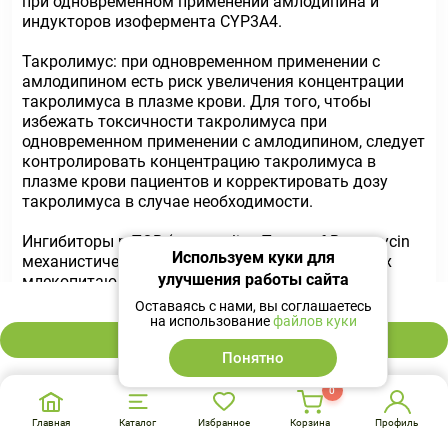
при одновременном применении амлодипина и
индукторов изофермента СYР3А4.
Такролимус: при одновременном применении с
амлодипином есть риск увеличения концентрации
такролимуса в плазме крови. Для того, чтобы
избежать токсичности такролимуса при
одновременном применении с амлодипином, следует
контролировать концентрацию такролимуса в
плазме крови пациентов и корректировать дозу
такролимуса в случае необходимости.
Ингибиторы mTOR (mammalian Target of Rapamycin
Используем куки для
механистическая мишень рапамицина в клетках
улучшения работы сайта
млекопитающих): ингибиторы mTOR (например,
51 ₽
темсиролимус, сиролимус, эверолимус) являются
Оставаясь с нами, вы соглашаетесь
субстратами изофермента СYР3А4. Поскольку
на использование
файлов куки
амлодипин является слабым ингибитором
В корзину
Понятно
изофермента СYР3А4, при совместном применении
амлодипина с ингибиторами mTOR может
0
повыситься их экспозиция.
Главная
Каталог
Избранное
Корзина
Профиль
Передозировка