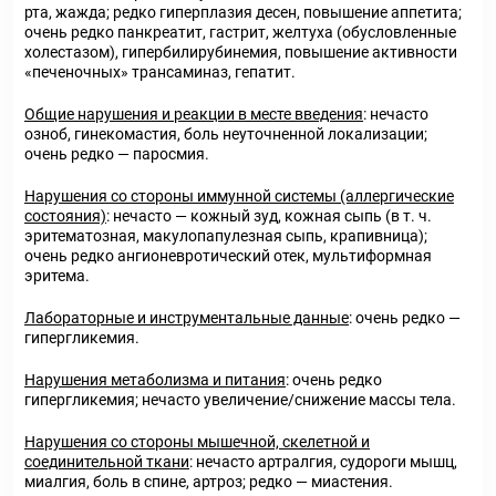
рта, жажда; редко гиперплазия десен, повышение аппетита;
очень редко панкреатит, гастрит, желтуха (обусловленные
холестазом), гипербилирубинемия, повышение активности
«печеночных» трансаминаз, гепатит.
Общие нарушения и реакции в месте введения
: нечасто
озноб, гинекомастия, боль неуточненной локализации;
очень редко — паросмия.
Нарушения со стороны иммунной системы (аллергические
состояния)
: нечасто — кожный зуд, кожная сыпь (в т. ч.
эритематозная, макулопапулезная сыпь, крапивница);
очень редко ангионевротический отек, мультиформная
эритема.
Лабораторные и инструментальные данные
: очень редко —
гипергликемия.
Нарушения метаболизма и питания
: очень редко
гипергликемия; нечасто увеличение/снижение массы тела.
Нарушения со стороны мышечной, скелетной и
соединительной ткани
: нечасто артралгия, судороги мышц,
миалгия, боль в спине, артроз; редко — миастения.