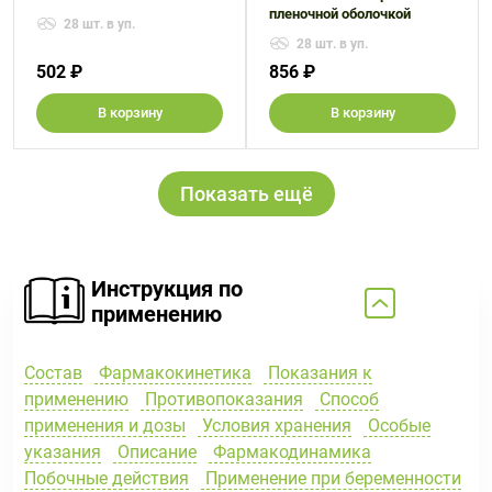
пленочной оболочкой
28 шт. в уп.
28 шт. в уп.
502 ₽
856 ₽
В корзину
В корзину
Показать ещё
Инструкция по
применению
Состав
Фармакокинетика
Показания к
применению
Противопоказания
Способ
применения и дозы
Условия хранения
Особые
указания
Описание
Фармакодинамика
Побочные действия
Применение при беременности