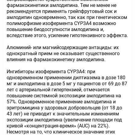
фармакокинетики амлодипина. Тем не менее не
рекомендуется применять грейпфрутовый сок и
амлодипин одновременно, так как при генетическом
полиморфизме изофермента СYР3А4 возможно
повышение биодосгупности амлодипина и,
вследствие этого, усиление гипотензивного эффекта.
Алюминий- или магнийсодержащие антациды: их
однократный прием не оказывает существенного
влияния на фармакокинетику амлодипина.
Ингибиторы изофермента СYР3А4: при
одновременном применении дилтиазема в дозе 180
мг и амлодипина в дозе 5 мг у пациентов от 69 до 87
лет с артериальной гипертензией, отмечается
повышение системной экспозиции амлодипина на
57%. Одновременное применение амлодипина и
эритромицина у здоровых добровольцев (от 18 до
43 лет) не приводит к значительным изменениям
экспозиции амлодипина (увеличение площади под
кривой «концентрация-время» (AUC) на 22%).
Несмотря на то, что клиническое значение этих