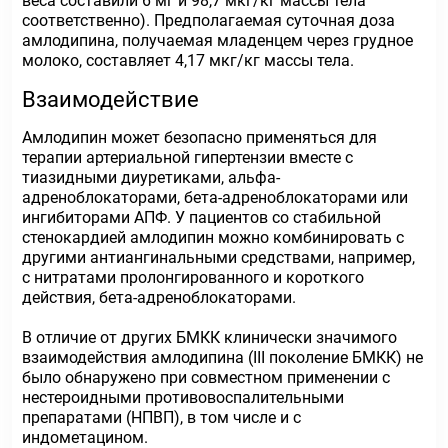
веса составили 6 мг и 98,7 мкг/кг массы тела
соответственно). Предполагаемая суточная доза
амлодипина, получаемая младенцем через грудное
молоко, составляет 4,17 мкг/кг массы тела.
Взаимодействие
Амлодипин может безопасно применяться для
терапии артериальной гипертензии вместе с
тиазидными диуретиками, альфа-
адреноблокаторами, бета-адреноблокаторами или
ингибиторами АПФ. У пациентов со стабильной
стенокардией амлодипин можно комбинировать с
другими антиангинальными средствами, например,
с нитратами пролонгированного и короткого
действия, бета-адреноблокаторами.
В отличие от других БМКК клинически значимого
взаимодействия амлодипина (III поколение БМКК) не
было обнаружено при совместном применении с
нестероидными противовоспалительными
препаратами (НПВП), в том числе и с
индометацином.