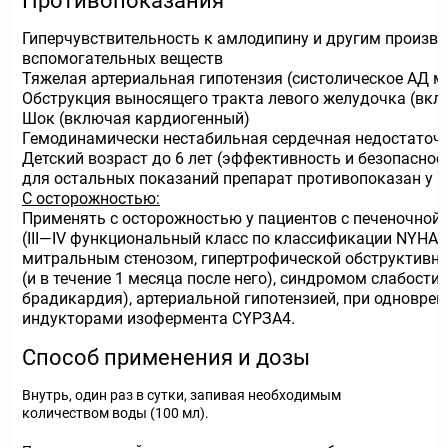
Противопоказания
Гиперчувствительность к амлодипину и другим произв
вспомогательных веществ
Тяжелая артериальная гипотензия (систолическое АД мен
Обструкция выносящего тракта левого желудочка (вкл
Шок (включая кардиогенный)
Гемодинамически нестабильная сердечная недостаточ
Детский возраст до 6 лет (эффективность и безопаснос
для остальных показаний препарат противопоказан у п
С осторожностью:
Применять с осторожностью у пациентов с печеночной
(III—IV функциональный класс по классификации NYHA)
митральным стенозом, гипертрофической обструктивн
(и в течение 1 месяца после него), синдромом слабости
брадикардия), артериальной гипотензией, при одновре
индукторами изофермента СYРЗА4.
Способ применения и дозы
Внутрь, один раз в сутки, запивая необходимым
количеством воды (100 мл).