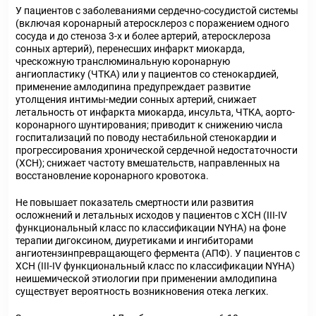
У пациентов с заболеваниями сердечно-сосудистой системы
(включая коронарный атеросклероз с поражением одного
сосуда и до стеноза 3-х и более артерий, атеросклероза
сонных артерий), перенесших инфаркт миокарда,
чрескожную транслюминальную коронарную
ангиопластику (ЧТКА) или у пациентов со стенокардией,
применение амлодипина предупреждает развитие
утолщения интимы-медии сонных артерий, снижает
летальность от инфаркта миокарда, инсульта, ЧТКА, аорто-
коронарного шунтирования; приводит к снижению числа
госпитализаций по поводу нестабильной стенокардии и
прогрессирования хронической сердечной недостаточности
(ХСН); снижает частоту вмешательств, направленных на
восстановление коронарного кровотока.
Не повышает показатель смертности или развития
осложнений и летальных исходов у пациентов с ХСН (III-IV
функциональный класс по классификации NYHA) на фоне
терапии дигоксином, диуретиками и ингибиторами
ангиотензинпревращающего фермента (АПФ). У пациентов с
ХСН (III-IV функциональный класс по классификации NYHA)
неишемической этиологии при применении амлодипина
существует вероятность возникновения отека легких.