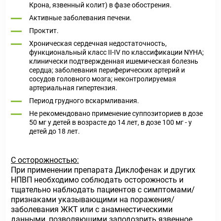
Крона, язвенный колит) в фазе обострения.
Активные заболевания печени.
Проктит.
Хроническая сердечная недостаточность,
функциональный класс II-IV по классификации NYHA;
клинически подтвержденная ишемическая болезнь
сердца; заболевания периферических артерий и
сосудов головного мозга; неконтролируемая
артериальная гипертензия.
Период грудного вскармливания.
Не рекомендовано применение суппозиториев в дозе
50 мг у детей в возрасте до 14 лет, в дозе 100 мг - у
детей до 18 лет.
С осторожностью:
При применении препарата Диклофенак и других
НПВП необходимо соблюдать осторожность и
тщательно наблюдать пациентов с симптомами/
признаками указывающими на поражения/
заболевания ЖКТ или с анамнестическими
данными, позволяющими заподозрить язвенное