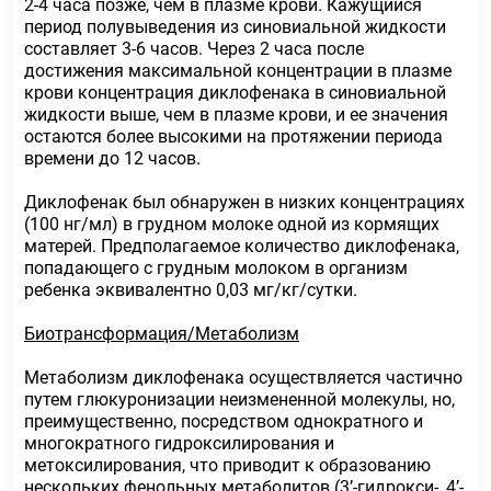
2-4 часа позже, чем в плазме крови. Кажущийся
период полувыведения из синовиальной жидкости
составляет 3-6 часов. Через 2 часа после
достижения максимальной концентрации в плазме
крови концентрация диклофенака в синовиальной
жидкости выше, чем в плазме крови, и ее значения
остаются более высокими на протяжении периода
времени до 12 часов.
Диклофенак был обнаружен в низких концентрациях
(100 нг/мл) в грудном молоке одной из кормящих
матерей. Предполагаемое количество диклофенака,
попадающего с грудным молоком в организм
ребенка эквивалентно 0,03 мг/кг/сутки.
Биотрансформация/Метаболизм
Метаболизм диклофенака осуществляется частично
путем глюкуронизации неизмененной молекулы, но,
преимущественно, посредством однократного и
многократного гидроксилирования и
метоксилирования, что приводит к образованию
нескольких фенольных метаболитов (3’-гидрокси-, 4’-