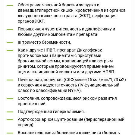
Обострение язвенной болезни желудка и
двенадцатиперстной кишки, кровотечения из органов
желудочно-кишечного тракта (ЖКТ), перфорация
органов ЖКТ.
Повышенная чувствительность к диклофенаку и
любым другим компонентам препарата.
III триместр беременности.
Как и другие НПВП, препарат Диклофенак
противопоказан пациентам с приступами
бронхиальной астмы, крапивницей или острым
ринитом, которые провоцируются применением
ацетилсалициловой кислоты или другими НПВП.
Печеночная, почечная (СКФ менее 15 мл/мин/1,73 м2)
и сердечная недостаточность (IV функциональный
класс по классификации NYHA).
Состояния, сопровождающиеся риском развития
кровотечений.
Подтвержденная гиперкалиемия.
Аортокоронарное шунтирование (периоперационный
период).
Воспалительные заболевания кишечника (болезнь