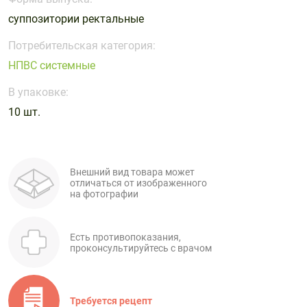
Поливитаминные
При
и гриппе
суппозитории ректальные
комплексы
простуде
Противоаллергические
Противовоспалительные
Пробиотики
Сахарный
препараты
препараты
Потребительская категория:
диабет
НПВС системные
Противогрибковые
Противоопухолевые
Тонизирующие
Фиточай/
препараты
препараты
В упаковке:
чай
Противопаразитарные
Растительные
10 шт.
препараты
препараты
Сердечно-
Система
сосудистые
обмена
Внешний вид товара может
препараты
веществ
отличаться от изображенного
на фотографии
Средства
Стоматологические
от
препараты
алкоголизма
Есть противопоказания,
и курения
проконсультируйтесь с врачом
Требуется рецепт