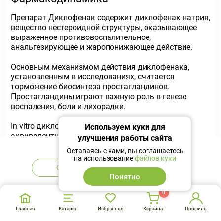
Препарат Диклофенак содержит диклофенак натрия,
вещество нестероидной структуры, оказывающее
выраженное противовоспалительное,
анальгезирующее и жаропонижающее действие.
Основным механизмом действия диклофенака,
установленным в исследованиях, считается
торможение биосинтеза простагландинов.
Простагландины играют важную роль в генезе
воспаления, боли и лихорадки.
In vitro диклофенак натрия в концентрациях,
Используем куки для
эквивалентным тем, которые достигаются при
улучшения работы сайта
применении у человека, не подавляет биосинтез
Нет в наличии
Оставаясь с нами, вы соглашаетесь
протеогликанов хрящевой ткани.
на использование
файлов куки
Сообщить
Аналоги
При ревматических заболеваниях
Понятно
противовоспалительное и анальгезирующее
0
свойства препарата обеспечивают клинический
эффект, характеризующийся значительным
Главная
Каталог
Избранное
Корзина
Профиль
уменьшением выраженности таких проявлений, как