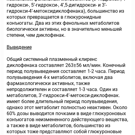
гидрокси-, 5’-гидрокси-, 4’,5-дигидрокси- и 3’-
гидрокси-4’-метоксидиклофенака), большинство из
которых превращается в глюкуронидные
конъюгаты. Два из этих фенольных метаболитов
биологически активны, но в значительно меньшей
степени, чем диклофенак.
Выведение
Общий системный плазменный клиренс
диклофенака составляет 263±56 мл/мин. Конечный
период полувыведения составляет 1-2 часа. Период
полувыведения 4-х метаболитов, включая два
фармакологически активных, также
непродолжителен и составляет 1-3 часа. Один из
метаболитов, 3'-гидрокси-4’-метокси-диклофенак.
имеет более длительный период полувыведения,
однако этот метаболит полностью неактивен. Около
60% дозы выводится почками в виде глюкуроновых
конъюгатов неизмененного действующего вещества,
а также в виде метаболитов, большинство из
которых тоже представляют собой глюкуроновые