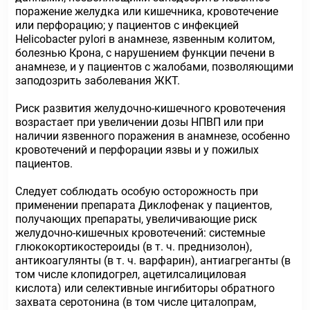
поражение желудка или кишечника, кровотечение
или перфорацию; у пациентов с инфекцией
Helicobacter pylori в анамнезе, язвенным колитом,
болезнью Крона, с нарушением функции печени в
анамнезе, и у пациентов с жалобами, позволяющими
заподозрить заболевания ЖКТ.
Риск развития желудочно-кишечного кровотечения
возрастает при увеличении дозы НПВП или при
наличии язвенного поражения в анамнезе, особенно
кровотечений и перфорации язвы и у пожилых
пациентов.
Следует соблюдать особую осторожность при
применении препарата Диклофенак у пациентов,
получающих препараты, увеличивающие риск
желудочно-кишечных кровотечений: системные
глюкокортикостероиды (в т. ч. преднизолон),
антикоагулянты (в т. ч. варфарин), антиагреганты (в
том числе клопидогрел, ацетилсалициловая
кислота) или селективные ингибиторы обратного
захвата серотонина (в том числе циталопрам,