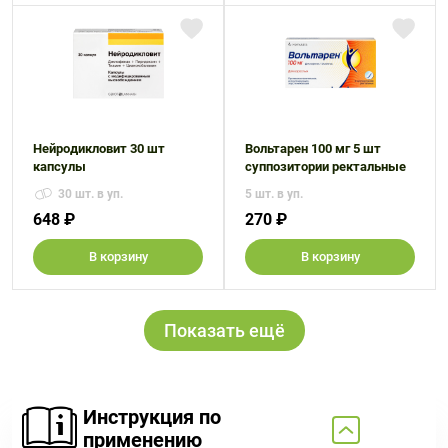
Нейродикловит 30 шт
Вольтарен 100 мг 5 шт
капсулы
суппозитории ректальные
30 шт. в уп.
5 шт. в уп.
648 ₽
270 ₽
В корзину
В корзину
Показать ещё
Инструкция по
применению