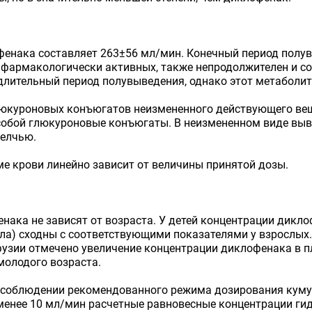
нака составляет 263±56 мл/мин. Конечный период полувы
фармакологически активных, также непродолжителен и сост
 длительный период полувыведения, однако этот метаболит
юкуроновых конъюгатов неизмененного действующего веще
собой глюкуроновые конъюгаты. В неизмененном виде выв
желчью.
е крови линейно зависит от величины принятой дозы.
нака не зависят от возраста. У детей концентрации дикл
ела) сходны с соответствующими показателями у взрослых
фузии отмечено увеличение концентрации диклофенака в п
молодого возраста.
и соблюдении рекомендованного режима дозирования кум
) менее 10 мл/мин расчетные равновесные концентрации г