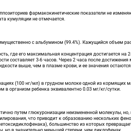
уппозиториев фармакокинетические показатели не изменя
та кумуляции не отмечается.
еимущественно с альбумином (99.4%). Кажущийся объем расп
ь, где его максимальная концентрация достигается на 2-
сти составляет 3-6 часов. Через 2 часа после достижения
дкости выше, чем в плазме крови, и ее значения остаютс
ациях (100 нг/мл) в грудном молоке одной из кормящих м
 в организм ребенка эквивалентно 0.03 мг/кг/сутки.
тично путем глюкуронизации неизмененной молекулы, но,
лирования, что приводит к образованию нескольких феноль
и-4'-метоксидиклофенака), большинство из которых превращ
, но в значительно меньшей степени, чем диклофенак.