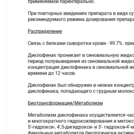
применяемой парентерально.
При повторных введениях препарата в виде с
рекомендуемого режима дозирования препара
Распределение
Связь с белками сыворотки крови - 99.7%. пр
Диклофенак проникает в синовиальную жидкост
период полувыведения из синовиальной жидко
концентрация диклофенака в синовиальной жи
времени до 12 часов.
Диклофенак был обнаружен в низких концентр
диклофенака, попадающего с грудным молоком
Биотрансформация/Метаболизм
Метаболизм диклофенака осуществляется час
и многократного гидроксилирования и метокси
5'-гидрокси-, 4',5-дигидрокси- и 3'- гидрокс
фенольных метаболитов биологически активны