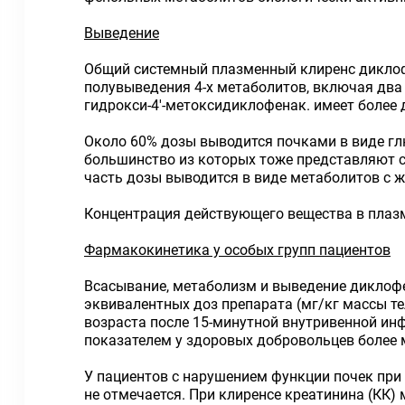
Выведение
Общий системный плазменный клиренс диклофе
полувыведения 4-х метаболитов, включая два 
гидрокси-4'-метоксидиклофенак. имеет более
Около 60% дозы выводится почками в виде гл
большинство из которых тоже представляют 
часть дозы выводится в виде метаболитов с 
Концентрация действующего вещества в плазм
Фармакокинетика у особых групп пациентов
Всасывание, метаболизм и выведение диклофе
эквивалентных доз препарата (мг/кг массы т
возраста после 15-минутной внутривенной ин
показателем у здоровых добровольцев более 
У пациентов с нарушением функции почек пр
не отмечается. При клиренсе креатинина (КК