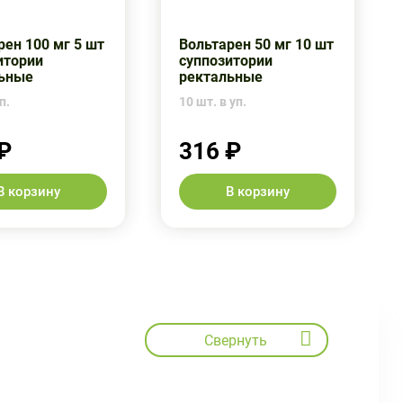
рен 100 мг 5 шт
Вольтарен 50 мг 10 шт
итории
суппозитории
ьные
ректальные
п.
10 шт. в уп.
₽
316 ₽
В корзину
В корзину
Свернуть