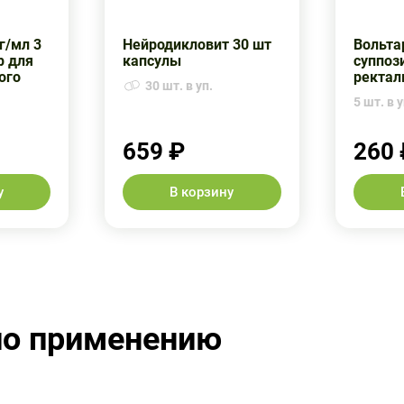
г/мл 3
Нейродикловит 30 шт
Вольта
р для
капсулы
суппоз
ого
ректал
30 шт. в уп.
5 шт. в у
659 ₽
260 
у
В корзину
по применению