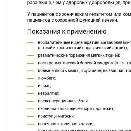
раза выше, чем у здоровых добровольцев, пр
У пациентов с хроническим гепатитом или к
пациентов с сохранной функцией печени.
Показания к применению
воспалительные и дегенеративные заболевания
острый и хронический подагрический артрит);
ревматические поражения мягких тканей;
посттравматический болевой синдром (в т.ч. т
болезненность мышц и суставов, вызванная т
люмбаго;
ишиас;
невралгии;
послеоперационные боли;
первичная альгодисменорея, аднексит;
приступы мигрени;
почечная и желчная колики;