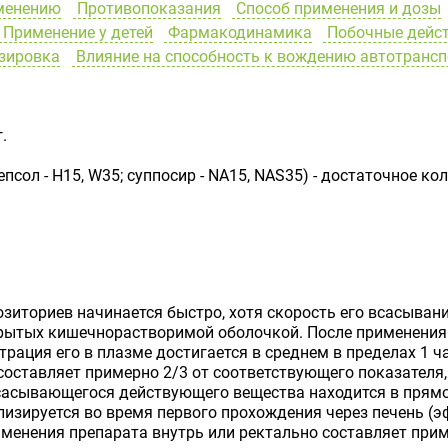
менению
Противопоказания
Способ применения и дозы
Применение у детей
Фармакодинамика
Побочные дейс
зировка
Влияние на способность к вождению автотранс
.
псол - H15, W35; суппосир - NA15, NAS35) - достаточное к
зиториев начинается быстро, хотя скорость его всасыва
крытых кишечнорастворимой оболочкой. После применения
рация его в плазме достигается в среднем в пределах 1 ч
составляет примерно 2/3 от соответствующего показателя
сасывающегося действующего вещества находится в прямо
изируется во время первого прохождения через печень (э
рименения препарата внутрь или ректально составляет при