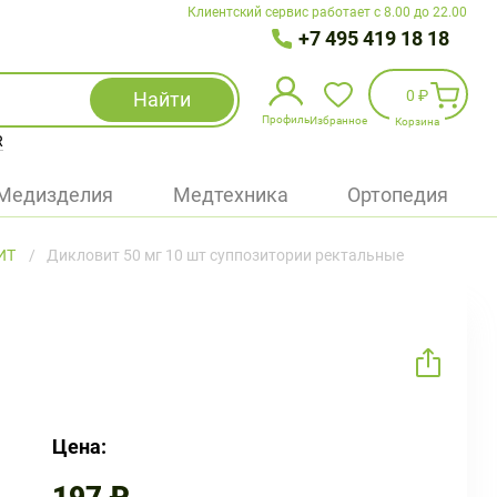
Клиентский сервис работает с 8.00 до 22.00
+7 495 419 18 18
0 ₽
Найти
Профиль
Избранное
Корзина
R
Избранное
(
0
)
Медизделия
Медтехника
Ортопедия
Войти
ИТ
Дикловит 50 мг 10 шт суппозитории ректальные
БАД
Медицинская техника (приборы)
Наборы
Упаковка
Цена: