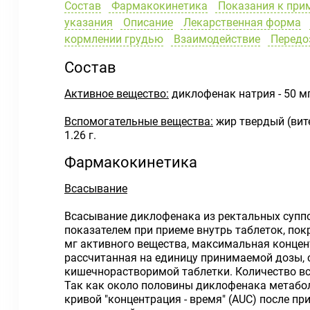
Состав
Фармакокинетика
Показания к при
указания
Описание
Лекарственная форма
кормлении грудью
Взаимодействие
Передо
Состав
Активное вещество:
диклофенак натрия - 50 мг
Вспомогательные вещества:
жир твердый (вите
1.26 г.
Фармакокинетика
Всасывание
Всасывание диклофенака из ректальных суппо
показателем при приеме внутрь таблеток, по
мг активного вещества, максимальная концент
рассчитанная на единицу принимаемой дозы, 
кишечнорастворимой таблетки. Количество в
Так как около половины диклофенака метабол
кривой "концентрация - время" (AUC) после п