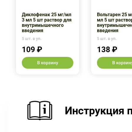
Диклофенак 25 мг/мл
Вольтарен 25 м
3 мл 5 шт раствор для
мл 5 шт раство
внутримышечного
внутримышечн
введения
введения
5 шт. в уп.
5 шт. в уп.
109 ₽
138 ₽
В корзину
В корзин
Инструкция 