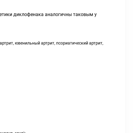
нетики диклофенака аналогичны таковым у
артрит, ювенильный артрит, псориатический артрит,