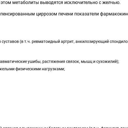
и этом метаболиты выводятся исключительно с желчью.
омпенсированным циррозом печени показатели фармакоки
 суставов (в т.ч. ревматоидный артрит, анкилозирующий спондило
равматические ушибы, растяжения связок, мышц и сухожилий);
яжелыми физическими нагрузками;