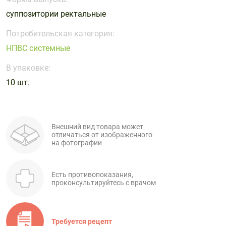
Поливитаминные
При
и гриппе
суппозитории ректальные
комплексы
простуде
Противоаллергические
Противовоспалительные
Пробиотики
Сахарный
препараты
препараты
Потребительская категория:
диабет
НПВС системные
Противогрибковые
Противоопухолевые
Тонизирующие
Фиточай/
препараты
препараты
В упаковке:
чай
Противопаразитарные
Растительные
10 шт.
препараты
препараты
Сердечно-
Система
сосудистые
обмена
Внешний вид товара может
препараты
веществ
отличаться от изображенного
на фотографии
Средства
Стоматологические
от
препараты
алкоголизма
Есть противопоказания,
и курения
проконсультируйтесь с врачом
Требуется рецепт