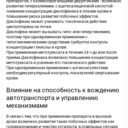
препаратов, с калийсберегающими диуретиками - возможно
развитие гиперкалиемии, с ацетисалициловой кислотой -
снижение концентрации диклофенака в плазме крови и
повышение риска развития побочных эффектов.
Диклофенак может усиливать токсическое действие
циклоспорина на почки.
Диклофенк может вызывать гипо- или гипергликемию,
поэтому при одновременном применении с
гипогликемическими средствами требуется контроль
концентрации глюкозы в крови.
При применении метотрексата в течение 24 ч до или после
приема Диклофенака возможно повышение концентрации
метотрексата и усиление его токсического действия.
При одновременном применении с антикоагулянтами
необходим регулярный контроль показателей свертывания
крови.
Влияние на способность к вождению
автотранспорта и управлению
механизмами
В связи с тем, что при применении препарата в высоких
дозах возможно развитие таких побочных эффектов как
головокружение и чувство усталости, в отдельных случаях