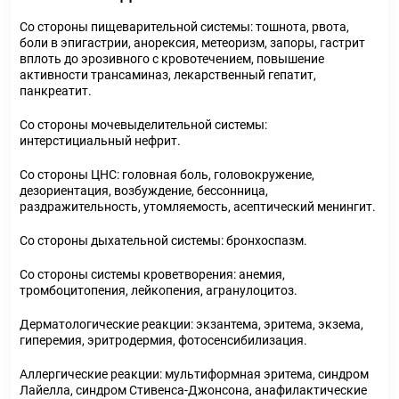
Со стороны пищеварительной системы: тошнота, рвота,
боли в эпигастрии, анорексия, метеоризм, запоры, гастрит
вплоть до эрозивного с кровотечением, повышение
активности трансаминаз, лекарственный гепатит,
панкреатит.
Со стороны мочевыделительной системы:
интерстициальный нефрит.
Со стороны ЦНС: головная боль, головокружение,
дезориентация, возбуждение, бессонница,
раздражительность, утомляемость, асептический менингит.
Со стороны дыхательной системы: бронхоспазм.
Со стороны системы кроветворения: анемия,
тромбоцитопения, лейкопения, агранулоцитоз.
Дерматологические реакции: экзантема, эритема, экзема,
гиперемия, эритродермия, фотосенсибилизация.
Аллергические реакции: мультиформная эритема, синдром
Лайелла, синдром Стивенса-Джонсона, анафилактические