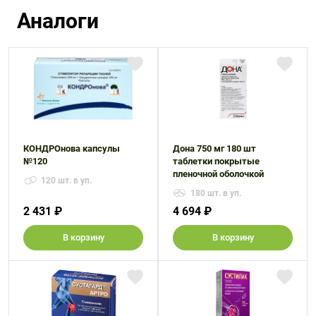
Аналоги
КОНДРОнова капсулы
Дона 750 мг 180 шт
№120
таблетки покрытые
пленочной оболочкой
120 шт. в уп.
180 шт. в уп.
2 431 ₽
4 694 ₽
В корзину
В корзину