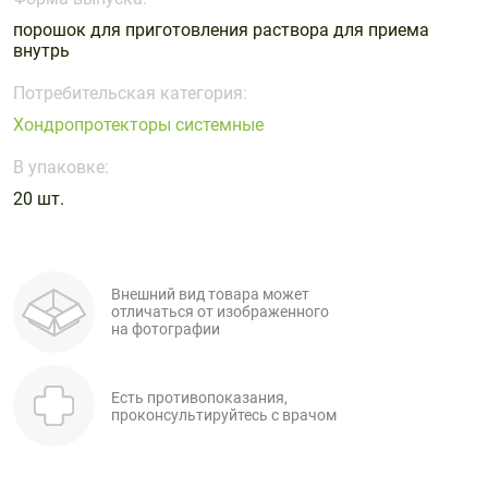
Поливитаминные
При
и гриппе
порошок для приготовления раствора для приема
комплексы
простуде
Противоаллергические
Противовоспалительные
внутрь
Пробиотики
Сахарный
препараты
препараты
диабет
Потребительская категория:
Противогрибковые
Противоопухолевые
Хондропротекторы системные
Тонизирующие
Фиточай/
препараты
препараты
чай
В упаковке:
Противопаразитарные
Растительные
препараты
препараты
20 шт.
Сердечно-
Система
сосудистые
обмена
препараты
веществ
Внешний вид товара может
отличаться от изображенного
Средства
Стоматологические
на фотографии
от
препараты
алкоголизма
и курения
Есть противопоказания,
проконсультируйтесь с врачом