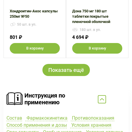
Хондроитин-Акос капсулы
Дона 750 мг 180 шт
250мг №50
таблетки покрытые
пленочной оболочкой
50 шт. в уп.
180 шт. в уп.
801 ₽
4 694 ₽
В корзину
В корзину
Показать ещё
Инструкция по
применению
Состав
Фармакокинетика
Противопоказания
Способ применения и дозы
Условия хранения