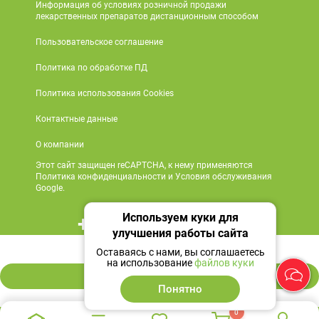
Информация об условиях розничной продажи
лекарственных препаратов дистанционным способом
Пользовательское соглашение
Политика по обработке ПД
Политика использования Cookies
Контактные данные
О компании
Этот сайт защищен reCAPTCHA, к нему применяются
Политика конфиденциальности и Условия обслуживания
Google.
Используем куки для
+7 495 419 18 18
улучшения работы сайта
2 431 ₽
Мы в социальных сетях
Оставаясь с нами, вы соглашаетесь
на использование
файлов куки
В корзину
Понятно
0