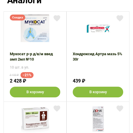
Аналоги
Скидка
Мукосат р-р д/в/м введ
Хондроксид Артра мазь 5%
амп 2мл №10
30г
10 шт. в уп.
−21%
3 100 ₽
2 428 ₽
439 ₽
В корзину
В корзину