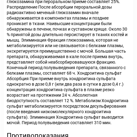
глюкозамина при пероральном приеме составляет 25%.
Распределение После абсорбции пероральной дозы
радиоактивно меченый глюкозамин вначале
обнаруживается в компонентах плазмы и позднее
проникает в ткани. Наивысшие концентрации были
обнаружены в печени, почках и суставном хряще. Около 30
% принятой дозы длительно персистирует в тканях костей и
мышц. Элиминация Фракция глюкозамина, которая не
метаболизируется или не связывается с белками плазмы,
экскретируется преимущественно с мочой. Большая часть
препарата, обнаруживаемая в кале после приема внутрь,
представляет собой неабсорбировавшуюся фракцию.
Конечный период полувыведения препарата, связанного с
белками плазмы, составляет 68 ч. Хондроитина сульфат
Абсорбция При приеме внутрь хондроитина сульфата
однократно в дозе 0,8 г (или два раза в сутки в дозе 0,4 г.)
концентрация хондроитина сульфата в плазме резко
возрастает на протяжении 24 ч. Абсолютная
биодоступность составляет 12 %. Метаболизм Хондроитина
сульфат метаболизируется посредством десульфирования
(после введения низкомолекулярного хондроитина
сульфата). Элиминация Хондроитина сульфат выводится
мочой. Период полувыведения составляет 310 мин.
Противопоказания