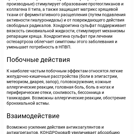
производные) стимулирует образование протеогликанов и
коллагена II типа, а также защищает матрикс хрящевой
ткани от ферментативного расщепления (путем подавления
активности гиалуронидазы) и от повреждающего действия
свободных радикалов. Хондроитина сульфат поддерживает
вязкость синовиальной жидкости, стимулирует механизмы
репарации хряща. Хондроитина сульфат при лечении
остеоартроза облегчает симптомы этого заболевания и
уменьшает потребность в НПВП.
Побочные действия
К наиболее частым побочным эффектам относятся легкие
желудочно-кишечные расстройства (боли в эпигастрии,
метеоризм, диарея, запор), головокружение, кожные
аллергические реакции, головная боль, боль в ногах и
периферические отеки, сонливость, бессонница и
тахикардия. Возможны аллергические реакции, обострение
бронхиальной астмы.
Взаимодействие
Возможно усиление действия антикоагулянтов и
антиагрегантов. КОНДРОнова® увеличивает абсорбцию