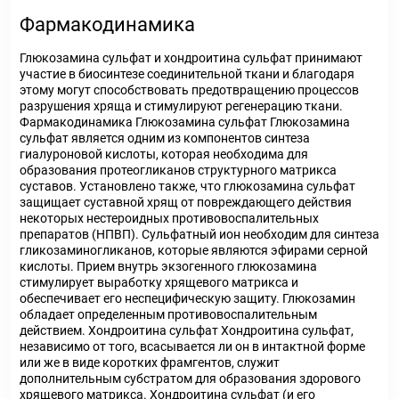
Фармакодинамика
Глюкозамина сульфат и хондроитина сульфат принимают
участие в биосинтезе соединительной ткани и благодаря
этому могут способствовать предотвращению процессов
разрушения хряща и стимулируют регенерацию ткани.
Фармакодинамика Глюкозамина сульфат Глюкозамина
сульфат является одним из компонентов синтеза
гиалуроновой кислоты, которая необходима для
образования протеогликанов структурного матрикса
суставов. Установлено также, что глюкозамина сульфат
защищает суставной хрящ от повреждающего действия
некоторых нестероидных противовоспалительных
препаратов (НПВП). Сульфатный ион необходим для синтеза
гликозаминогликанов, которые являются эфирами серной
кислоты. Прием внутрь экзогенного глюкозамина
стимулирует выработку хрящевого матрикса и
обеспечивает его неспецифическую защиту. Глюкозамин
обладает определенным противовоспалительным
действием. Хондроитина сульфат Хондроитина сульфат,
независимо от того, всасывается ли он в интактной форме
или же в виде коротких фрамгентов, служит
дополнительным субстратом для образования здорового
хрящевого матрикса. Хондроитина сульфат (и его