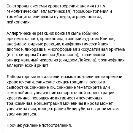
Со стороны системы кроветворения: анемия (в т.ч.
гемолитическая, апластическая), тромбоцитопения и
тромбоцитопеническая пурпура, агранулоцитоз,
лейкопения.
Аллергические реакции: кожная сыпь (обычно
эритематозная), крапивница, кожный зуд, отек Квинке,
анафилактоидные реакции, анафилактический шок,
диспноэ, лихорадка, многоформная экссудативная эритема
(в т.ч. синдром Стивенса-Джонсона), токсический
эпидермальный некролиз (синдром Лайелла), эозинофилия,
аллергический ринит.
Лабораторные показатели: возможно увеличение времени
кровотечения, снижение концентрации глюкозы в
сыворотке, снижение КК, снижение гематокрита или
гемоглобина, увеличение сывороточной концентрации
креатинина, повышение активности печеночных
трансаминаз, концентрация мочевины в крови может
увеличиваться, концентрация билирубина в крови может
увеличиваться.
Прочие: усиление потоотделения.