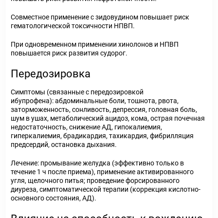
Совместное применение с зидовудином повышает риск
гематологической токсичности НПВП.
При одновременном применении хинолонов и НПВП
повышается риск развития судорог.
Передозировка
Симптомы (связанные с передозировкой
ибупрофена): абдоминальные боли, тошнота, рвота,
заторможенность, сонливость, депрессия, головная боль,
шум в ушах, метаболический ацидоз, кома, острая почечная
недостаточность, снижение АД, гипокалиемия,
гиперкалиемия, брадикардия, тахикардия, фибрилляция
предсердий, остановка дыхания.
Лечение: промывание желудка (эффективно только в
течение 1 ч после приема), применение активированного
угля, щелочного питья; проведение форсированного
диуреза, симптоматической терапии (коррекция кислотно-
основного состояния, АД).