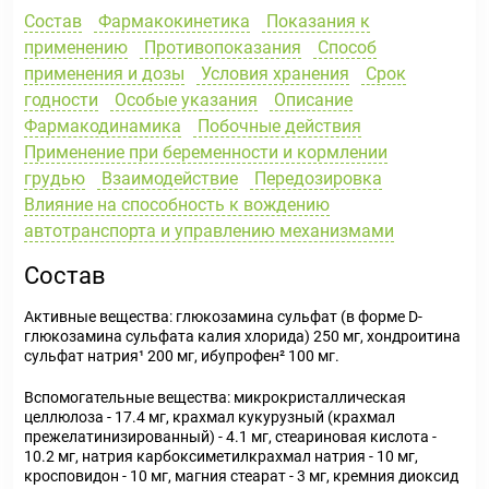
Состав
Фармакокинетика
Показания к
применению
Противопоказания
Способ
применения и дозы
Условия хранения
Срок
годности
Особые указания
Описание
Фармакодинамика
Побочные действия
Применение при беременности и кормлении
грудью
Взаимодействие
Передозировка
Влияние на способность к вождению
автотранспорта и управлению механизмами
Состав
Активные вещества: глюкозамина сульфат (в форме D-
глюкозамина сульфата калия хлорида) 250 мг, хондроитина
сульфат натрия¹ 200 мг, ибупрофен² 100 мг.
Вспомогательные вещества: микрокристаллическая
целлюлоза - 17.4 мг, крахмал кукурузный (крахмал
прежелатинизированный) - 4.1 мг, стеариновая кислота -
10.2 мг, натрия карбоксиметилкрахмал натрия - 10 мг,
кросповидон - 10 мг, магния стеарат - 3 мг, кремния диоксид