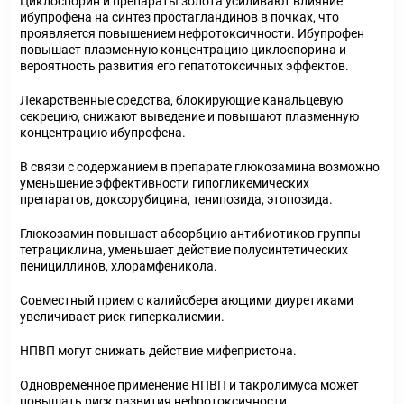
Циклоспорин и препараты золота усиливают влияние
ибупрофена на синтез простагландинов в почках, что
проявляется повышением нефротоксичности. Ибупрофен
повышает плазменную концентрацию циклоспорина и
вероятность развития его гепатотоксичных эффектов.
Лекарственные средства, блокирующие канальцевую
секрецию, снижают выведение и повышают плазменную
концентрацию ибупрофена.
В связи с содержанием в препарате глюкозамина возможно
уменьшение эффективности гипогликемических
препаратов, доксорубицина, тенипозида, этопозида.
Глюкозамин повышает абсорбцию антибиотиков группы
тетрациклина, уменьшает действие полусинтетических
пенициллинов, хлорамфеникола.
Совместный прием с калийсберегающими диуретиками
увеличивает риск гиперкалиемии.
НПВП могут снижать действие мифепристона.
Одновременное применение НПВП и такролимуса может
повышать риск развития нефротоксичности.