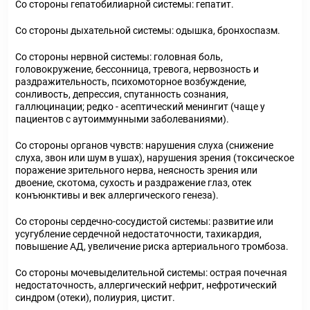
Со стороны гепатобилиарной системы: гепатит.
Со стороны дыхательной системы: одышка, бронхоспазм.
Со стороны нервной системы: головная боль,
головокружение, бессонница, тревога, нервозность и
раздражительность, психомоторное возбуждение,
сонливость, депрессия, спутанность сознания,
галлюцинации; редко - асептический менингит (чаще у
пациентов с аутоиммунными заболеваниями).
Со стороны органов чувств: нарушения слуха (снижение
слуха, звон или шум в ушах), нарушения зрения (токсическое
поражение зрительного нерва, неясность зрения или
двоение, скотома, сухость и раздражение глаз, отек
конъюнктивы и век аллергического генеза).
Со стороны сердечно-сосудистой системы: развитие или
усугубление сердечной недостаточности, тахикардия,
повышение АД, увеличение риска артериального тромбоза.
Со стороны мочевыделительной системы: острая почечная
недостаточность, аллергический нефрит, нефротический
синдром (отеки), полиурия, цистит.