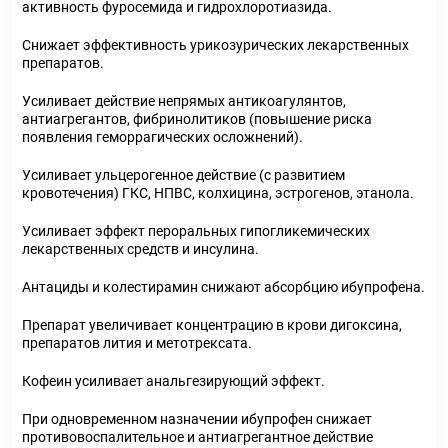
активность фуросемида и гидрохлоротиазида.
Снижает эффективность урикозурических лекарственных
препаратов.
Усиливает действие непрямых антикоагулянтов,
антиагрегантов, фибринолитиков (повышение риска
появления геморрагических осложнений).
Усиливает ульцерогенное действие (с развитием
кровотечения) ГКС, НПВС, колхицина, эстрогенов, этанола.
Усиливает эффект пероральных гипогликемических
лекарственных средств и инсулина.
Антациды и колестирамин снижают абсорбцию ибупрофена.
Препарат увеличивает концентрацию в крови дигоксина,
препаратов лития и метотрексата.
Кофеин усиливает анальгезирующий эффект.
При одновременном назначении ибупрофен снижает
противовоспалительное и антиагрегантное действие