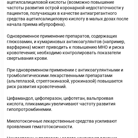
ацетилсалициловой кислоты (возможно повышение
частоты развития острой коронарной недостаточности у
пациентов, получающих в качестве антиагрегантного
средства ацетилсалициловую кислоту в малых дозах после
начала приема ибупрофена).
Одновременное применение препаратов, содержащих
глюкозамин, и кумариновых антикоагулянтов (например,
варфарина) может приводить к повышению МНО и риска
кровотечения; необходимо контролировать показатели
свертывания крови.
При одновременном применении с антикоагулянтными и
тромболитическими лекарственными препаратами
(альтеплазой, стрептокиназой, урокиназой) повышается
риск развития кровотечений.
Цефамандол, цефоперазон, цефотетан, вальпроевая
кислота, пликамицин увеличивают частоту развития
гипопротромбинемии.
Миелотоксичные лекарственные средства усиливают
проявления гематотоксичности.