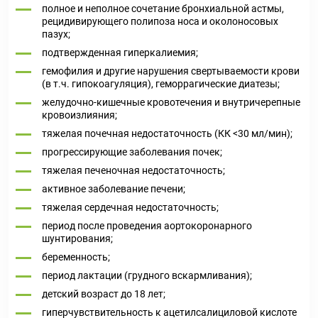
полное и неполное сочетание бронхиальной астмы,
рецидивирующего полипоза носа и околоносовых
пазух;
подтвержденная гиперкалиемия;
гемофилия и другие нарушения свертываемости крови
(в т.ч. гипокоагуляция), геморрагические диатезы;
желудочно-кишечные кровотечения и внутричерепные
кровоизлияния;
тяжелая почечная недостаточность (КК <30 мл/мин);
прогрессирующие заболевания почек;
тяжелая печеночная недостаточность;
активное заболевание печени;
тяжелая сердечная недостаточность;
период после проведения аортокоронарного
шунтирования;
беременность;
период лактации (грудного вскармливания);
детский возраст до 18 лет;
гиперчувствительность к ацетилсалициловой кислоте