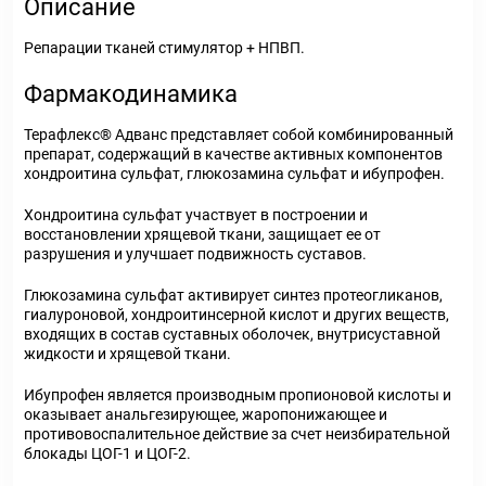
Описание
Репарации тканей стимулятор + НПВП.
Фармакодинамика
Терафлекс® Адванс представляет собой комбинированный
препарат, содержащий в качестве активных компонентов
хондроитина сульфат, глюкозамина сульфат и ибупрофен.
Хондроитина сульфат участвует в построении и
восстановлении хрящевой ткани, защищает ее от
разрушения и улучшает подвижность суставов.
Глюкозамина сульфат активирует синтез протеогликанов,
гиалуроновой, хондроитинсерной кислот и других веществ,
входящих в состав суставных оболочек, внутрисуставной
жидкости и хрящевой ткани.
Ибупрофен является производным пропионовой кислоты и
оказывает анальгезирующее, жаропонижающее и
противовоспалительное действие за счет неизбирательной
блокады ЦОГ-1 и ЦОГ-2.