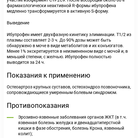
участие изофермент CYP2C9. После абсорбции около 60%
фармакологически неактивной R-формы ибупрофена
медленно трансформируется в активную S-форму.
Выведение
Ибупрофен имеет двухфазную кинетику элиминации. T1/2 из
плазмы составляет 2-3 ч. До 90% дозы может быть
обнаружено в моче в виде метаболитов и их конъюгатов.
Менее 1% экскретируется в неизмененном виде с мочой и, в
меньшей степени, с желчью. Ибупрофен полностью
выводится за 24 ч.
Показания к применению
Остеоартроз крупных суставов, остеохондроз позвоночника,
сопровождающиеся умеренным болевым синдромом.
Противопоказания
Эрозивно-язвенные заболевания органов ЖКТ (в т.ч.
язвенная болезнь желудка и двенадцатиперстной
кишки в фазе обострения, болезнь Крона, язвенный
колит);