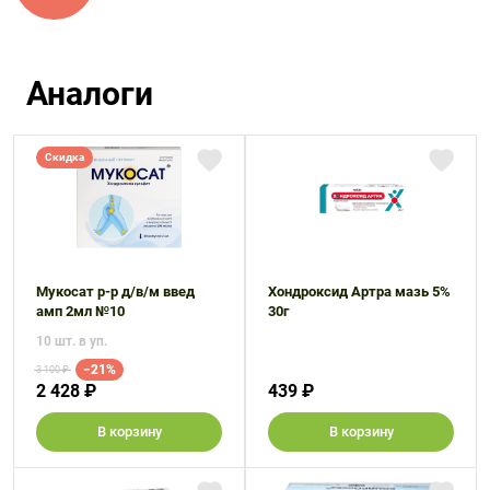
Аналоги
Скидка
Мукосат р-р д/в/м введ
Хондроксид Артра мазь 5%
амп 2мл №10
30г
10 шт. в уп.
−21%
3 100 ₽
2 428 ₽
439 ₽
В корзину
В корзину