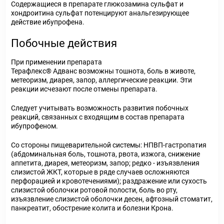
Содержащиеся в препарате глюкозамина сульфат и
хондроитина сульфат потенцируют анальгезирующее
действие ибупрофена.
Побочные действия
При применении препарата
Терафлекс® Адванс возможны тошнота, боль в животе,
метеоризм, диарея, запор, аллергические реакции. Эти
реакции исчезают после отмены препарата.
Следует учитывать возможность развития побочных
реакций, связанных с входящим в состав препарата
ибупрофеном.
Со стороны пищеварительной системы: НПВП-гастропатия
(абдоминальная боль, тошнота, рвота, изжога, снижение
аппетита, диарея, метеоризм, запор; редко - изъязвления
слизистой ЖКТ, которые в ряде случаев осложняются
перфорацией и кровотечениями); раздражение или сухость
слизистой оболочки ротовой полости, боль во рту,
изъязвление слизистой оболочки десен, афтозный стоматит,
панкреатит, обострение колита и болезни Крона.