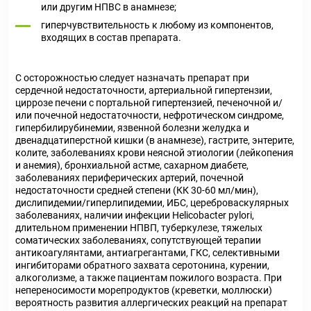
или другим НПВС в анамнезе;
гиперчувствительность к любому из компонентов,
входящих в состав препарата.
С осторожностью следует назначать препарат при
сердечной недостаточности, артериальной гипертензии,
циррозе печени с портальной гипертензией, печеночной и/
или почечной недостаточности, нефротическом синдроме,
гипербилирубинемии, язвенной болезни желудка и
двенадцатиперстной кишки (в анамнезе), гастрите, энтерите,
колите, заболеваниях крови неясной этиологии (лейкопения
и анемия), бронхиальной астме, сахарном диабете,
заболеваниях периферических артерий, почечной
недостаточности средней степени (КК 30-60 мл/мин),
дислипидемии/гиперлипидемии, ИБС, цереброваскулярных
заболеваниях, наличии инфекции Helicobacter pylori,
длительном применении НПВП, туберкулезе, тяжелых
соматических заболеваниях, сопутствующей терапии
антикоагулянтами, антиагрегантами, ГКС, селективными
ингибиторами обратного захвата серотонина, курении,
алкоголизме, а также пациентам пожилого возраста. При
непереносимости морепродуктов (креветки, моллюски)
вероятность развития аллергических реакций на препарат