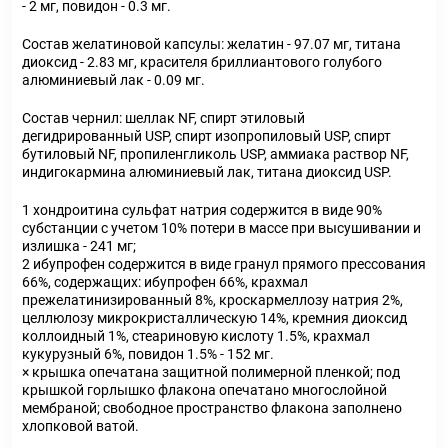
- 2 мг, повидон - 0.3 мг.
Состав желатиновой капсулы: желатин - 97.07 мг, титана
диоксид - 2.83 мг, красителя бриллиантового голубого
алюминиевый лак - 0.09 мг.
Состав чернил: шеллак NF, спирт этиловый
дегидрированный USP, спирт изопропиловый USP, спирт
бутиловый NF, пропиленгликоль USP, аммиака раствор NF,
индигокармина алюминиевый лак, титана диоксид USP.
1 хондроитина сульфат натрия содержится в виде 90%
субстанции с учетом 10% потери в массе при высушивании и
излишка - 241 мг;
2 ибупрофен содержится в виде гранул прямого прессования
66%, содержащих: ибупрофен 66%, крахмал
прежелатинизированный 8%, кроскармеллозу натрия 2%,
целлюлозу микрокристаллическую 14%, кремния диоксид
коллоидный 1%, стеариновую кислоту 1.5%, крахмал
кукурузный 6%, повидон 1.5% - 152 мг.
× крышка опечатана защитной полимерной пленкой; под
крышкой горлышко флакона опечатано многослойной
мембраной; свободное пространство флакона заполнено
хлопковой ватой.