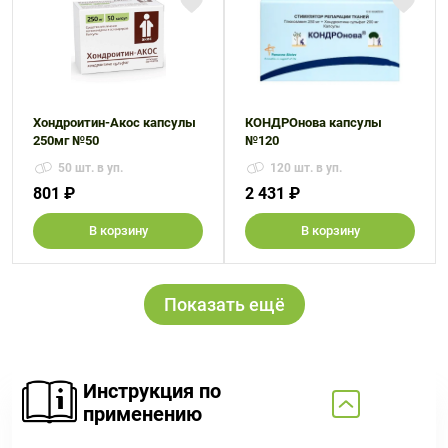
Хондроитин-Акос капсулы
КОНДРОнова капсулы
250мг №50
№120
50 шт. в уп.
120 шт. в уп.
801 ₽
2 431 ₽
В корзину
В корзину
Показать ещё
Инструкция по
применению