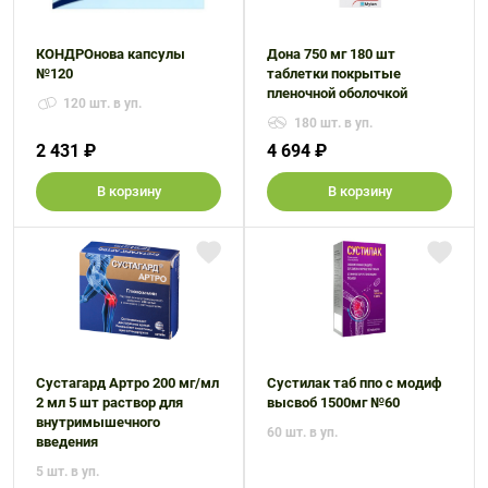
КОНДРОнова капсулы
Дона 750 мг 180 шт
№120
таблетки покрытые
пленочной оболочкой
120 шт. в уп.
180 шт. в уп.
2 431 ₽
4 694 ₽
В корзину
В корзину
Сустагард Артро 200 мг/мл
Сустилак таб ппо с модиф
2 мл 5 шт раствор для
высвоб 1500мг №60
внутримышечного
60 шт. в уп.
введения
5 шт. в уп.