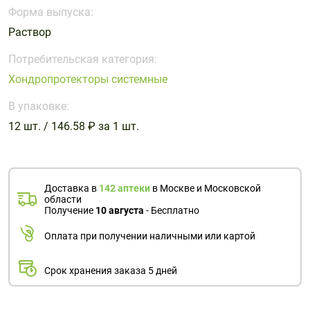
Поливитаминные
При
и гриппе
Форма выпуска:
комплексы
простуде
Противоаллергические
Противовоспалительные
Раствор
Пробиотики
Сахарный
препараты
препараты
диабет
Потребительская категория:
Противогрибковые
Противоопухолевые
Хондропротекторы системные
Тонизирующие
Фиточай/
препараты
препараты
чай
В упаковке:
Противопаразитарные
Растительные
препараты
препараты
12 шт. / 146.58 ₽ за 1 шт.
Сердечно-
Система
сосудистые
обмена
препараты
веществ
Доставка в
142 аптеки
в Москве и Московской
области
Средства
Стоматологические
Получение
10 августа
- Бесплатно
от
препараты
алкоголизма
Оплата при получении наличными или картой
и курения
Срок хранения заказа 5 дней