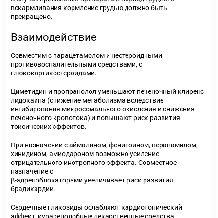
вскармливания кормление грудью должно быть
прекращено.
Взаимодействие
Совместим с парацетамолом и нестероидными
противовоспалительными средствами, с
глюкокортикостероидами.
Циметидин и пропранолол уменьшают печеночный клиренс
лидокаина (снижение метаболизма вследствие
ингибирования микросомального окисления и снижения
печеночного кровотока) и повышают риск развития
токсических эффектов.
При назначении с аймалином, фенитоином, верапамилом,
хинидином, амиодароном возможно усиление
отрицательного инотропного эффекта. Совместное
назначение с
β-адреноблокаторами увеличивает риск развития
брадикардии.
Сердечные гликозиды ослабляют кардиотонический
эффект, курареподобные лекарственные средства