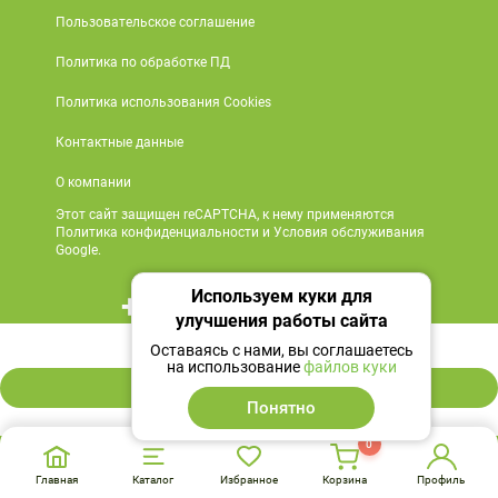
Пользовательское соглашение
Политика по обработке ПД
Политика использования Cookies
Контактные данные
О компании
Этот сайт защищен reCAPTCHA, к нему применяются
Политика конфиденциальности и Условия обслуживания
Google.
Используем куки для
+7 495 419 18 18
улучшения работы сайта
1 759 ₽
Мы в социальных сетях
Оставаясь с нами, вы соглашаетесь
на использование
файлов куки
В корзину
Понятно
0
Главная
Каталог
Избранное
Корзина
Профиль