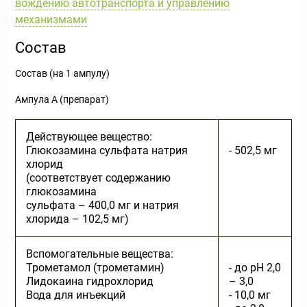
вождению автотранспорта и управлению
механизмами
Состав
Состав (на 1 ампулу)
Ампула А (препарат)
Действующее вещество:
Глюкозамина сульфата натрия
- 502,5 мг
хлорид
(соответствует содержанию
глюкозамина
сульфата – 400,0 мг и натрия
хлорида – 102,5 мг)
Вспомогательные вещества:
Трометамол (трометамин)
- до pH 2,0
Лидокаина гидрохлорид
– 3,0
Вода для инъекций
- 10,0 мг