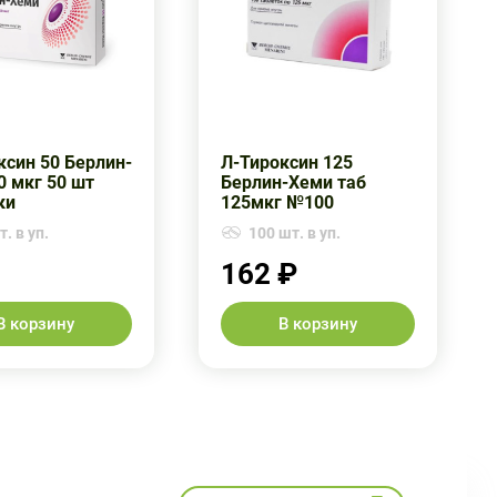
ксин 50 Берлин-
Л-Тироксин 125
0 мкг 50 шт
Берлин-Хеми таб
ки
125мкг №100
. в уп.
100 шт. в уп.
162 ₽
В корзину
В корзину