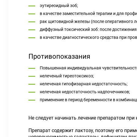
эутиреоидный зоб;
в качестве заместительной терапии и для про
рак щитовидной железы (после оперативного л
диффузный токсический зоб: после достижения
в качестве диагностического средства при пров
Противопоказания
Повышенная индивидуальная чувствительность
нелеченый тиреотоксикоз;
нелеченая гипофизарная недостаточность;
нелеченая недостаточность надпочечников;
применение в период беременности в комбинац
Не следует начинать лечение препаратом при 
Препарат содержит лактозу, поэтому его при
непереносимостью галактозы, дефицитом лак