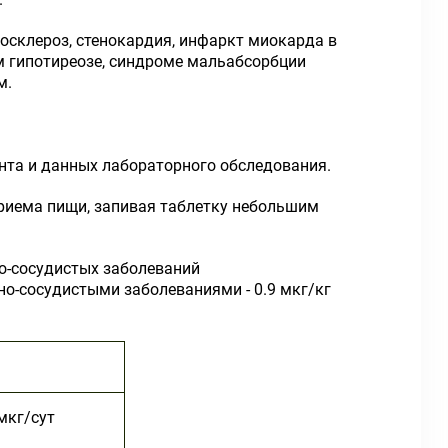
росклероз, стенокардия, инфаркт миокарда в
м гипотиреозе, синдроме мальабсорбции
м.
нта и данных лабораторного обследования.
приема пищи, запивая таблетку небольшим
но-сосудистых заболеваний
чно-сосудистыми заболеваниями - 0.9 мкг/кг
мкг/сут