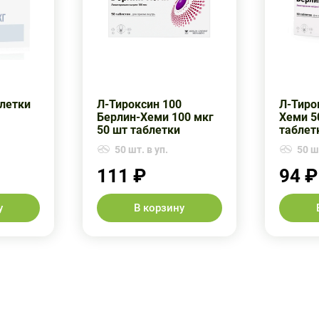
блетки
Л-Тироксин 100
Л-Тиро
Берлин-Хеми 100 мкг
Хеми 5
50 шт таблетки
таблет
50 шт. в уп.
50 шт
111 ₽
94 ₽
у
В корзину