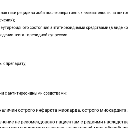
филактики рецидива зоба после оперативных вмешательств на щито
ечения);
 эутиреоидного состояния антитиреоидными средствами (в виде к
едении теста тиреоидной супрессии.
 к препарату;
ии с антитиреоидными средствами;
наличии острого инфаркта миокарда, острого миокардита,
менение не рекомендовано пациентам с редкими наследст
тазы или синдромом глюкозо-галактозной мальабсорбции