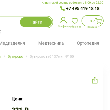
Клиентский сервис работает с 8.00 до 22.00
+7 495 419 18 18
0 ₽
Найти
Профиль
Избранное
Корзина
R
Избранное
(
0
)
Медизделия
Медтехника
Ортопедия
Войти
ы
Эутирокс
Эутирокс таб 137мкг №100
БАД
Медицинская техника (приборы)
Наборы
Упаковка
Цена: