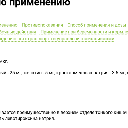
по применению
менению
Противопоказания
Способ применения и дозы
очные действия
Применение при беременности и кормл
ождению автотранспорта и управлению механизмами
мкг.
 - 25 мг, желатин - 5 мг, кроскармеллоза натрия - 3.5 мг,
ывается преимущественно в верхнем отделе тонкого кишеч
ь левотироксина натрия.