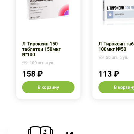
Л-Тироксин 150
Л-Тироксин та
таблетки 150мкг
100мкг №50
№100
50 шт. в уп.
100 шт. в уп.
158 ₽
113 ₽
В корзину
В корзин