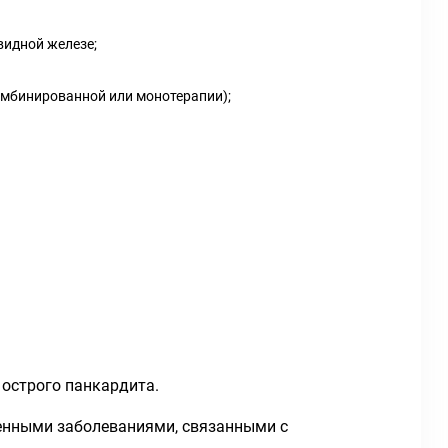
видной железе;
омбинированной или монотерапии);
 острого панкардита.
венными заболеваниями, связанными с
.