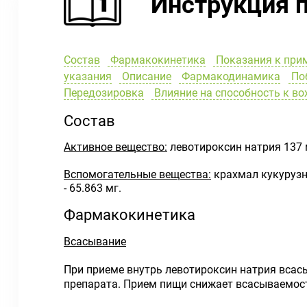
Инструкция 
Состав
Фармакокинетика
Показания к при
указания
Описание
Фармакодинамика
Поб
Передозировка
Влияние на способность к в
Состав
Активное вещество:
левотироксин натрия 137 
Вспомогательные вещества:
крахмал кукурузный
- 65.863 мг.
Фармакокинетика
Всасывание
При приеме внутрь левотироксин натрия всас
препарата. Прием пищи снижает всасываемост