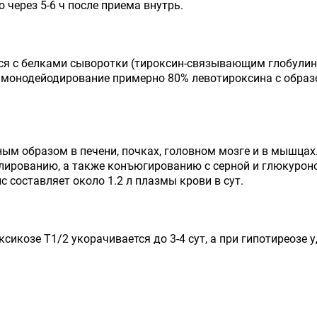
 через 5-6 ч после приема внутрь.
тся с белками сыворотки (тироксин-связывающим глобул
 монодейодирование примерно 80% левотироксина с образ
м образом в печени, почках, головном мозге и в мышцах
ированию, а также конъюгированию с серной и глюкуроно
с составляет около 1.2 л плазмы крови в сут.
оксикозе T1/2 укорачивается до 3-4 сут, а при гипотиреозе