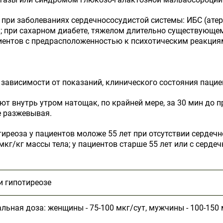
при заболеваниях сердечно­сосудистой системы: ИБС (ате
ии; при сахарном диабете, тяжелом длительно существующе
циентов с предрасположенностью к психотическим реакция
 зависимости от показаний, клинического состояния пацие
т внутрь утром натощак, по крайней мере, за 30 мин до 
е разжевывая.
иреоза у пациентов моложе 55 лет при отсутствии сердеч
мкг/кг массы тела; у пациентов старше 55 лет или с серде
и гипотиреозе
альная доза: женщины - 75-100 мкг/сут, мужчины - 100-150 