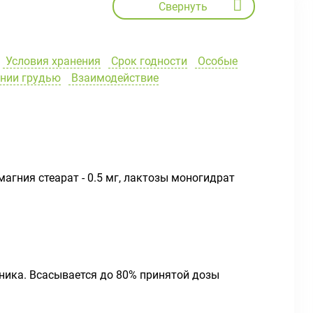
Свернуть
Условия хранения
Срок годности
Особые
ении грудью
Взаимодействие
 магния стеарат - 0.5 мг, лактозы моногидрат
ника. Всасывается до 80% принятой дозы