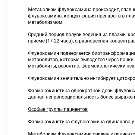
Метаболизм флувоксамина происходит, главны
флувоксамина, концентрация препарата в пла
метаболизмом.
Средний период полувыведения из плазмы кро
приеме (17-22 часа), а равновесная концентрац
Флувоксамин подвергается биотрансформации 
метаболитов, которые выводятся через почки
метаболиты, вероятно, фармакологически неа
Флувоксамин значительно ингибирует цитохром
Фармакокинетика однократной дозы флувокса
данная непропорциональность более выражена
Особые группы пациентов
Фармакокинетика флувоксамина одинакова у 
Метаболизм флувоксамина снижен у пациенто