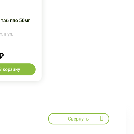
 таб ппо 50мг
. в уп.
₽
В корзину
Свернуть