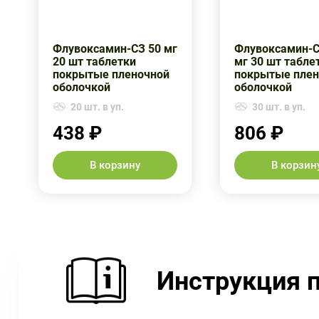
Флувоксамин-СЗ 50 мг
Флувоксамин-С
20 шт таблетки
мг 30 шт табле
покрытые пленочной
покрытые плен
оболочкой
оболочкой
20 шт. в уп.
30 шт. в уп.
438 ₽
806 ₽
В корзину
В корзин
Инструкция 