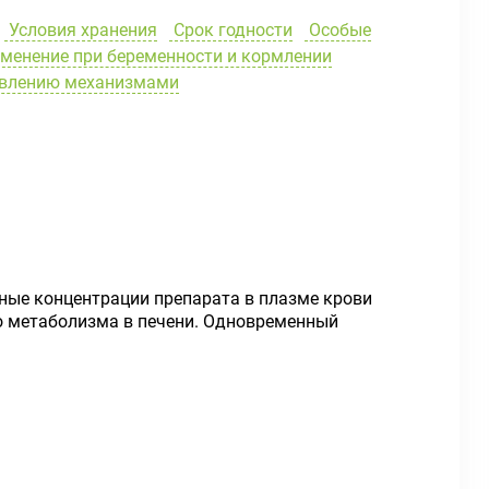
Условия хранения
Срок годности
Особые
менение при беременности и кормлении
равлению механизмами
ные концентрации препарата в плазме крови
го метаболизма в печени. Одновременный