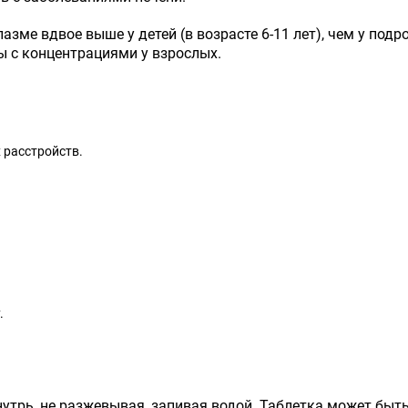
ме вдвое выше у детей (в возрасте 6-11 лет), чем у подро
ы с концентрациями у взрослых.
 расстройств.
.
трь, не разжевывая, запивая водой. Таблетка может быть