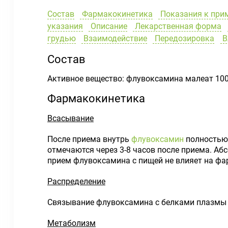
Состав
Фармакокинетика
Показания к при
указания
Описание
Лекарственная форма
грудью
Взаимодействие
Передозировка
В
Состав
Активное вещество: флувоксамина малеат 100
Фармакокинетика
Всасывание
После приема внутрь
флувоксамин
полностью 
отмечаются через 3-8 часов после приема. А
прием флувоксамина с пищей не влияет на фа
Распределение
Связывание флувоксамина с белками плазмы сос
Метаболизм