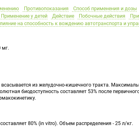
менению
Противопоказания
Способ применения и дозы
Применение у детей
Действие
Побочные действия
При
лияние на способность к вождению автотранспорта и уп
 мг.
всасывается из желудочно-кишечного тракта. Максималь
бсолютная биодоступность составляет 53% после первично
рмакокинетику.
тавляет 80% (in vitro). Объем распределения - 25 л/кг.