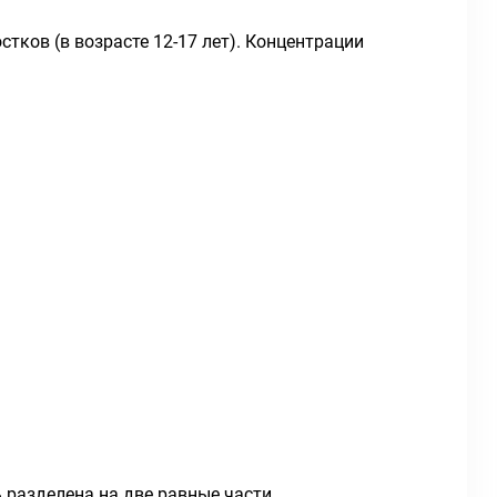
стков (в возрасте 12-17 лет). Концентрации
 разделена на две равные части.