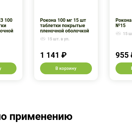
З 100
Рокона 100 мг 15 шт
Рокона
тки
таблетки покрытые
№15
очной
пленочной оболочкой
15 шт
15 шт. в уп.
1 141 ₽
955 
у
В корзину
по применению