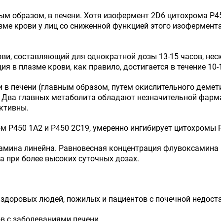
м образом, в печени. Хотя изофермент 2D6 цитохрома Р4
зме крови у лиц со сниженной функцией этого изофермент
ви, составляющий для однократной дозы 13-15 часов, нес
ия в плазме крови, как правило, достигается в течение 10-
в печени (главным образом, путем окислительного демет
. Два главных метаболита обладают незначительной фарм
ктивны.
 Р450 1А2 и Р450 2С19, умеренно ингибирует цитохромы Р
мина линейна. Равновесная концентрация флувоксамина в
 при более высоких суточных дозах.
здоровых людей, пожилых и пациентов с почечной недост
в с заболеваниями печени.