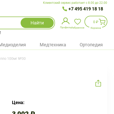
Клиентский сервис работает с 8.00 до 22.00
+7 495 419 18 18
0 ₽
Найти
Профиль
Избранное
Корзина
R
Избранное
(
0
)
Медизделия
Медтехника
Ортопедия
Войти
 ппо 100мг №30
БАД
Медицинская техника (приборы)
Наборы
Упаковка
Цена: