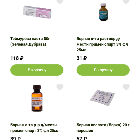
Теймурова паста 50г
Борная к-та раствор д/
(Зеленая Дубрава)
местн примен спирт 3% фл
25мл
118 ₽
31 ₽
В корзину
В корзину
Борная к-та р-р д/местн
Борная кислота (Борка) 20 г
примен спирт 3% фл 25мл
порошок
39 ₽
57 ₽