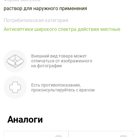
Поливитаминные
При
и гриппе
раствор для наружного применения
комплексы
простуде
Противоаллергические
Противовоспалительные
Пробиотики
Сахарный
препараты
препараты
Потребительская категория:
диабет
Антисептики широкого спектра действия местные
Противогрибковые
Противоопухолевые
Тонизирующие
Фиточай/
препараты
препараты
чай
Противопаразитарные
Растительные
препараты
препараты
Внешний вид товара может
отличаться от изображенного
Сердечно-
Система
на фотографии
сосудистые
обмена
препараты
веществ
Есть противопоказания,
Средства
Стоматологические
проконсультируйтесь с врачом
от
препараты
алкоголизма
и курения
Аналоги