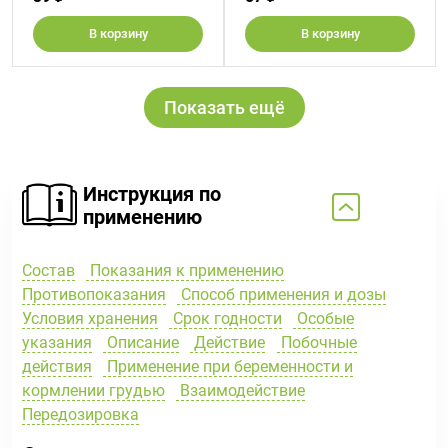
В корзину
В корзину
Показать ещё
Инструкция по
применению
Состав
Показания к применению
Противопоказания
Способ применения и дозы
Условия хранения
Срок годности
Особые
указания
Описание
Действие
Побочные
действия
Применение при беременности и
кормлении грудью
Взаимодействие
Передозировка