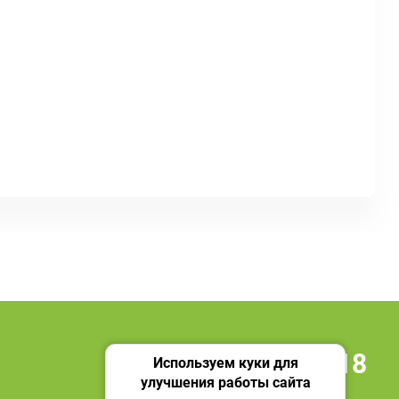
+7 495 419 18 18
Используем куки для
улучшения работы сайта
Мы в социальных сетях