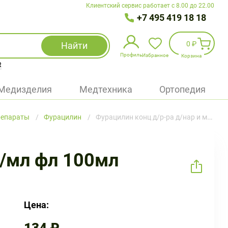
Клиентский сервис работает с 8.00 до 22.00
+7 495 419 18 18
0 ₽
Найти
Профиль
Избранное
Корзина
R
Избранное
(
0
)
Медизделия
Медтехника
Ортопедия
Войти
репараты
Фурацилин
Фурацилин конц д/р-ра д/нар и местн примен 4мг/мл фл 100мл
БАД
Медицинская техника (приборы)
г/мл фл 100мл
Наборы
Упаковка
Цена: