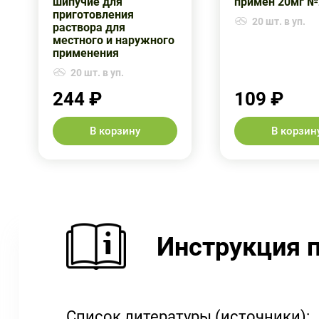
шипучие для
примен 20мг №
приготовления
20 шт. в уп.
раствора для
местного и наружного
применения
20 шт. в уп.
244 ₽
109 ₽
В корзину
В корзин
Инструкция 
Список литературы (источники):