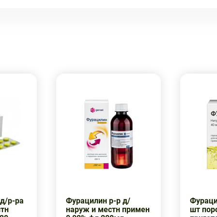
д/р-ра
Фурацилин р-р д/
Фураци
стн
наруж и местн примен
шт пор