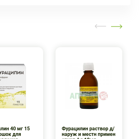
лин 40 мг 15
Фурацилин раствор д/
ошок для
наруж и местн примен