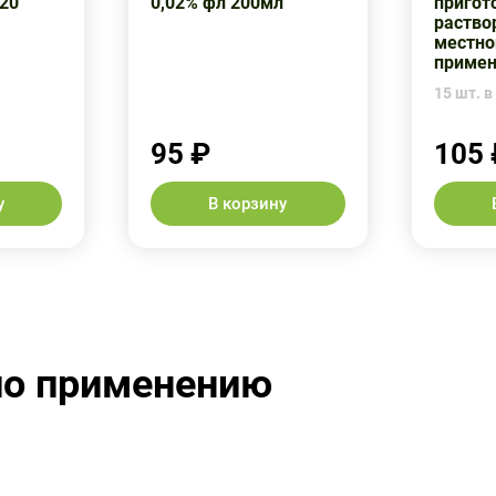
20
0,02% фл 200мл
пригот
раство
местно
примен
15 шт. в 
95 ₽
105 
у
В корзину
по применению