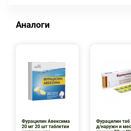
Аналоги
Фурацилин Авексима
Фурацилин таб 
20 мг 20 шт таблетки
д/наружн и ме