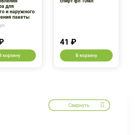
овления
спирт фл 10мл
ра для
го и наружного
ения пакеты
уп.
₽
41 ₽
В корзину
В корзину
Свернуть