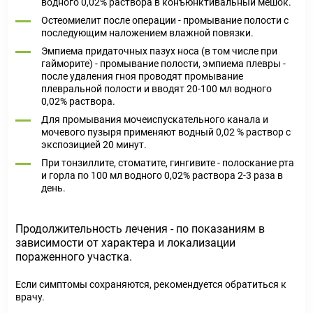
водного 0,02% раствора в конъюнктивальный мешок.
Остеомиелит после операции - промывание полости с
последующим наложением влажной повязки.
Эмпиема придаточных пазух носа (в том числе при
гайморите) - промывание полости, эмпиема плевры -
после удаления гноя проводят промывание
плевральной полости и вводят 20-100 мл водного
0,02% раствора.
Для промывания мочеиспускательного канала и
мочевого пузыря применяют водный 0,02 % раствор с
экспозицией 20 минут.
При тонзиллите, стоматите, гингивите - полоскание рта
и горла по 100 мл водного 0,02% раствора 2-3 раза в
день.
Продолжительность лечения - по показаниям в
зависимости от характера и локализации
пораженного участка.
Если симптомы сохраняются, рекомендуется обратиться к
врачу.