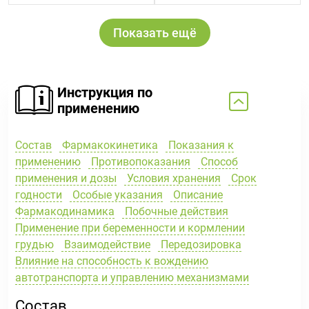
Показать ещё
Инструкция по
применению
Состав
Фармакокинетика
Показания к
применению
Противопоказания
Способ
применения и дозы
Условия хранения
Срок
годности
Особые указания
Описание
Фармакодинамика
Побочные действия
Применение при беременности и кормлении
грудью
Взаимодействие
Передозировка
Влияние на способность к вождению
автотранспорта и управлению механизмами
Состав