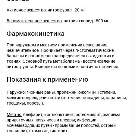
Активное вещество
: нитрофурал - 20 мг.
Вспомогательное вещество
: натрия хлорид - 800 мг.
Фармакокинетика
При наружном и местном применении всасывание
незначительное. Проникает через гистогематические
барьеры и равномерно распределяется в жидкостях и
тканях. Основной путь метаболизма - восстановление
нитрогруппы. Выводится почками и частично с желчью.
Показания к применению
Наружно:
гнойные раны, пролежни, ожоги II-III степени,
мелкие повреждения кожи (в том числе ссадины, царапины,
трещины, порезы).
Местно:
блефарит, конъюнктивит, остеомиелит, эмпиема
придаточных пазух носа и плевры; инфекции
мочевыводящих путей - промывание полостей, острый
тонзиллит, стоматит, гингивит.