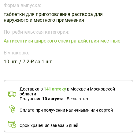
Поливитаминные
При
и гриппе
Форма выпуска:
комплексы
простуде
Противоаллергические
Противовоспалительные
таблетки для приготовления раствора для
Пробиотики
Сахарный
наружного и местного применения
препараты
препараты
диабет
Противогрибковые
Противоопухолевые
Потребительская категория:
Тонизирующие
Фиточай/
препараты
препараты
Антисептики широкого спектра действия местные
чай
Противопаразитарные
Растительные
В упаковке:
препараты
препараты
10 шт. / 7.2 ₽ за 1 шт.
Сердечно-
Система
сосудистые
обмена
препараты
веществ
Средства
Стоматологические
Доставка в
141 аптеку
в Москве и Московской
области
от
препараты
Получение
10 августа
- Бесплатно
алкоголизма
и курения
Оплата при получении наличными или картой
Срок хранения заказа 5 дней