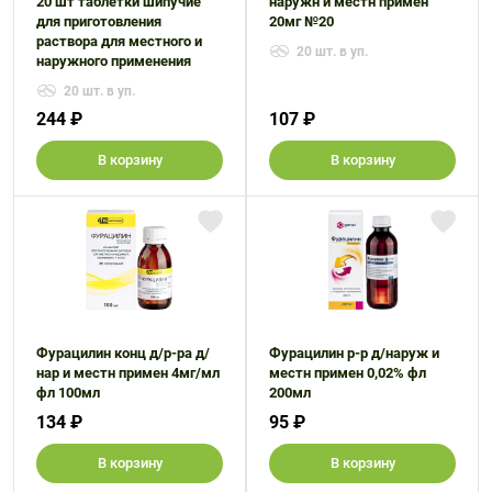
20 шт таблетки шипучие
наружн и местн примен
для приготовления
20мг №20
раствора для местного и
20 шт. в уп.
наружного применения
20 шт. в уп.
244 ₽
107 ₽
В корзину
В корзину
Фурацилин конц д/р-ра д/
Фурацилин р-р д/наруж и
нар и местн примен 4мг/мл
местн примен 0,02% фл
фл 100мл
200мл
134 ₽
95 ₽
В корзину
В корзину