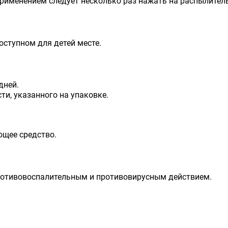
 применением следует несколько раз нажать на распылител
доступном для детей месте.
дней.
ти, указанного на упаковке.
ющее средство.
отивовоспалительным и противовирусным действием.