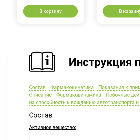
В корзину
В корзин
Инструкция 
Состав
Фармакокинетика
Показания к при
Описание
Фармакодинамика
Побочные дей
на способность к вождению автотранспорта 
Состав
Активное вещество: