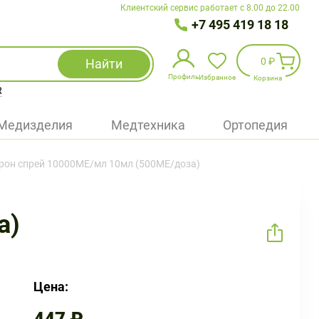
Клиентский сервис работает с 8.00 до 22.00
+7 495 419 18 18
0 ₽
Найти
Профиль
Избранное
Корзина
R
Избранное
(
0
)
Медизделия
Медтехника
Ортопедия
Войти
рон спрей 10000МЕ/мл 10мл (500МЕ/доза)
БАД
Медицинская техника (приборы)
а)
Наборы
Упаковка
Цена: