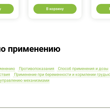
у
В корзину
по применению
менению
Противопоказания
Способ применения и дозы
ствия
Применение при беременности и кормлении грудь
и управлению механизмами