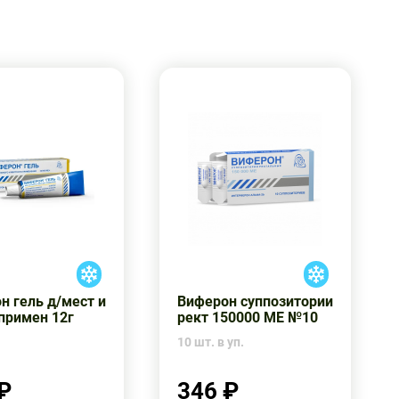
н гель д/мест и
Виферон суппозитории
примен 12г
рект 150000 МЕ №10
10 шт. в уп.
₽
346 ₽