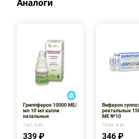
Аналоги
Гриппферон 10000 МЕ/
Виферон суппо
мл 10 мл капли
ректальные 15
назальные
МЕ №10
1 шт. в уп.
10 шт. в уп.
339 ₽
346 ₽