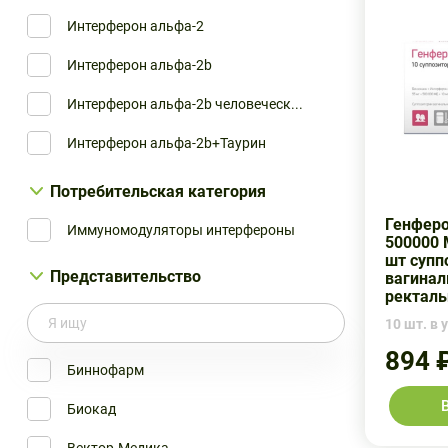
Интерферон альфа-2
Интерферон альфа-2b
Интерферон альфа-2b человеческ...
Интерферон альфа-2b+Таурин
Интерферон альфа2b
Потребительская категория
Таурин
Генферо
Иммуномодуляторы интерфероны
500000 
шт супп
интерферон человеческий рекомб...
Представительство
вагинал
ректал
10 шт. в у
894 
Биннофарм
Биокад