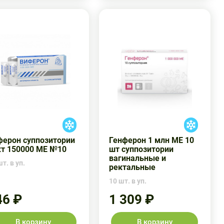
ферон суппозитории
Генферон 1 млн МЕ 10
кт 150000 МЕ №10
шт суппозитории
вагинальные и
т. в уп.
ректальные
10 шт. в уп.
46 ₽
1 309 ₽
В корзину
В корзину