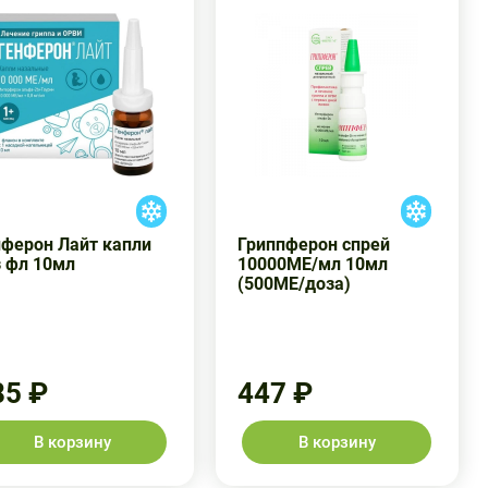
нферон Лайт капли
Гриппферон спрей
з фл 10мл
10000МЕ/мл 10мл
(500МЕ/доза)
85 ₽
447 ₽
В корзину
В корзину