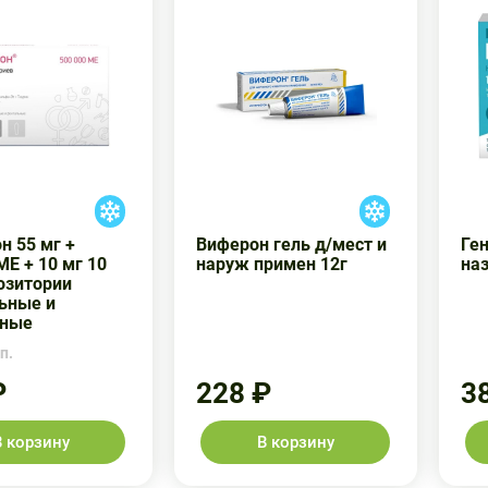
н 55 мг +
Виферон гель д/мест и
Ге
МЕ + 10 мг 10
наруж примен 12г
на
озитории
ьные и
ьные
п.
₽
228 ₽
3
В корзину
В корзину