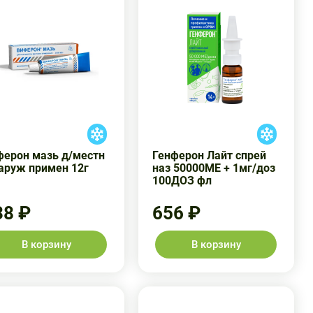
ферон мазь д/местн
Генферон Лайт спрей
наруж примен 12г
наз 50000МЕ + 1мг/доз
100ДОЗ фл
38 ₽
656 ₽
В корзину
В корзину