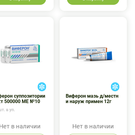
ферон суппозитории
Виферон мазь д/местн
кт 500000 МЕ №10
и наруж примен 12г
т. в уп.
Нет в наличии
Нет в наличии