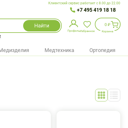
Клиентский сервис работает с 8.00 до 22.00
+7 495 419 18 18
0 ₽
Найти
Профиль
Избранное
Корзина
R
Избранное
(
0
)
Медизделия
Медтехника
Ортопедия
Войти
БАД
Медицинская техника (приборы)
Наборы
Упаковка