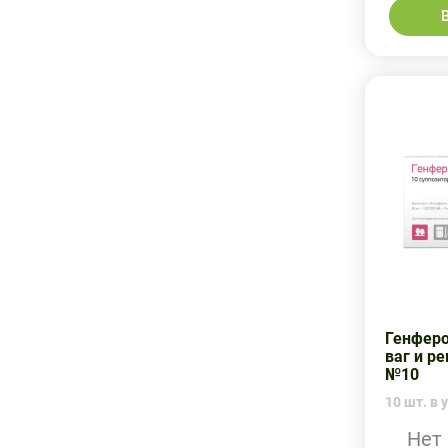
Генферо
ваг и р
№10
10 шт. в у
Нет