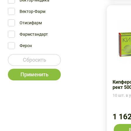
Вектор-Медика
Вектор-Фарм
Отисифарм
Фармстандарт
Ферон
Фирн-М
Сбросить
Применить
Кипферо
рект 50
10 шт. в у
1 16