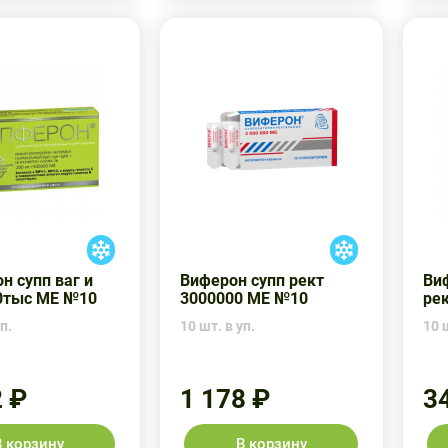
н супп ваг и
Виферон супп рект
Ви
0тыс МЕ №10
3000000 МЕ №10
ре
п.
10 шт. в уп.
10 ш
2 ₽
1 178 ₽
3
В корзину
В корзину