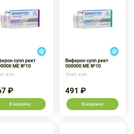
ферон супп рект
Виферон супп рект
00000 МЕ №10
500000 МЕ №10
т. в уп.
10 шт. в уп.
67 ₽
491 ₽
В корзину
В корзину