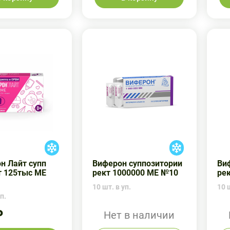
н Лайт супп
Виферон суппозитории
Ви
т 125тыс МЕ
рект 1000000 МЕ №10
ре
10 шт. в уп.
10 ш
п.
₽
Нет в наличии