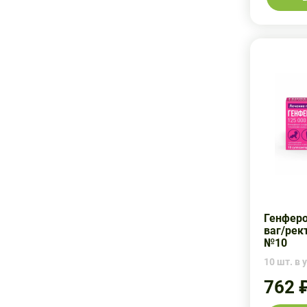
Генферо
ваг/рек
№10
10 шт. в у
762 