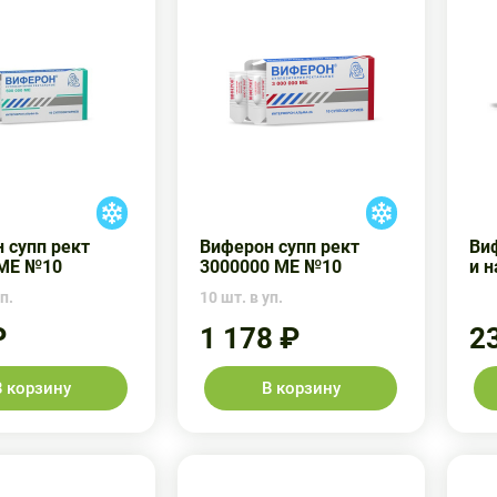
 супп рект
Виферон супп рект
Ви
 МЕ №10
3000000 МЕ №10
и 
п.
10 шт. в уп.
₽
1 178 ₽
2
В корзину
В корзину