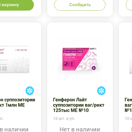
В корзину
Сообщить
н суппозитории
Генферон Лайт
Ге
ект 1млн МЕ
суппозитории ваг/рект
ваг
125тыс МЕ №10
№1
п.
10 шт. в уп.
10 ш
 в наличии
Нет в наличии