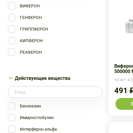
Вектор-Медика ЗАО
ВИФЕРОН
ПК-137 ООО
ГЕНФЕРОН
Фармапарк ООО/Фармстандарт-Уфа...
ГРИППФЕРОН
Ферон
КИПФЕРОН
Ферон
РЕАФЕРОН
Фирн-М
Виферон
500000
Действующие вещества
10 шт. в у
491 
Бензокаин
Иммуноглобулин
Интерферон альфа