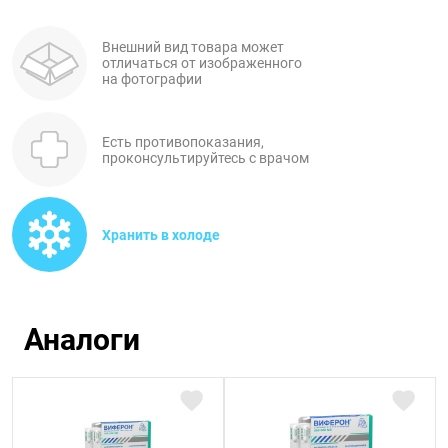
Поливитаминные
При
и гриппе
комплексы
простуде
Противоаллергические
Противовоспалительные
Внешний вид товара может
Пробиотики
Сахарный
отличаться от изображенного
препараты
препараты
на фотографии
диабет
Противогрибковые
Противоопухолевые
Тонизирующие
Фиточай/
препараты
препараты
чай
Есть противопоказания,
Противопаразитарные
Растительные
проконсультируйтесь с врачом
препараты
препараты
Сердечно-
Система
сосудистые
обмена
Хранить в холоде
препараты
веществ
Средства
Стоматологические
от
препараты
Аналоги
алкоголизма
и курения