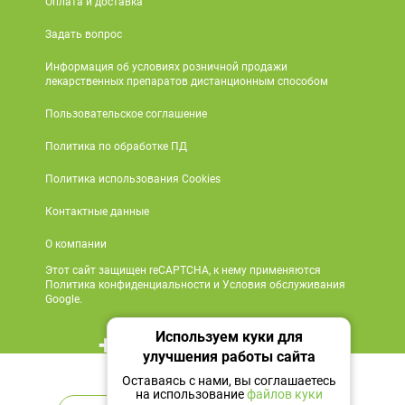
Оплата и доставка
Задать вопрос
Информация об условиях розничной продажи
лекарственных препаратов дистанционным способом
Пользовательское соглашение
Политика по обработке ПД
Политика использования Cookies
Контактные данные
О компании
Этот сайт защищен reCAPTCHA, к нему применяются
Политика конфиденциальности и Условия обслуживания
Google.
Используем куки для
+7 495 419 18 18
улучшения работы сайта
Нет в наличии
Мы в социальных сетях
Оставаясь с нами, вы соглашаетесь
на использование
файлов куки