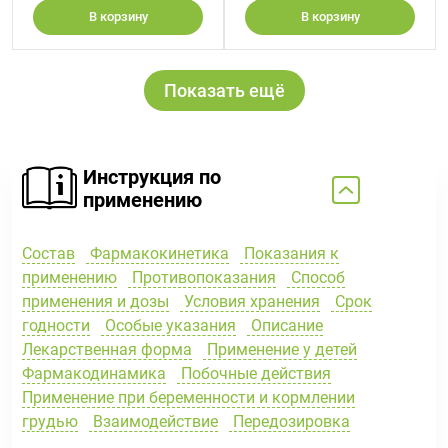
В корзину
В корзину
Показать ещё
Инструкция по
применению
Состав
Фармакокинетика
Показания к
применению
Противопоказания
Способ
применения и дозы
Условия хранения
Срок
годности
Особые указания
Описание
Лекарственная форма
Применение у детей
Фармакодинамика
Побочные действия
Применение при беременности и кормлении
грудью
Взаимодействие
Передозировка