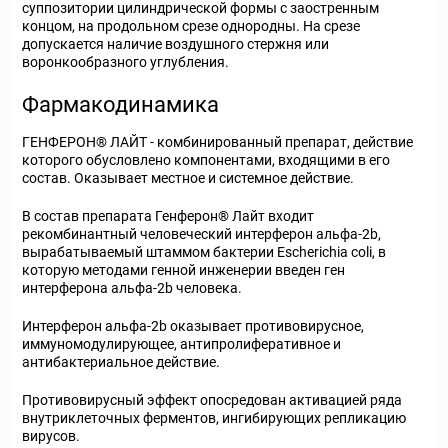
суппозитории цилиндрической формы с заостренным
концом, на продольном срезе однородны. На срезе
допускается наличие воздушного стержня или
воронкообразного углубления.
Фармакодинамика
ГЕНФЕРОН® ЛАЙТ - комбинированный препарат, действие
которого обусловлено компонентами, входящими в его
состав. Оказывает местное и системное действие.
В состав препарата Генферон® Лайт входит
рекомбинантный человеческий интерферон альфа-2b,
вырабатываемый штаммом бактерии Escherichia coli, в
которую методами генной инженерии введен ген
интерферона альфа-2b человека.
Интерферон альфа-2b оказывает противовирусное,
иммуномодулирующее, антипролиферативное и
антибактериальное действие.
Противовирусный эффект опосредован активацией ряда
внутриклеточных ферментов, ингибирующих репликацию
вирусов.