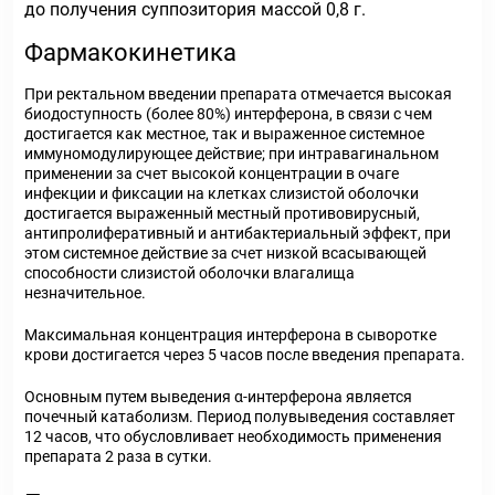
до получения суппозитория массой 0,8 г.
Фармакокинетика
При ректальном введении препарата отмечается высокая
биодоступность (более 80%) интерферона, в связи с чем
достигается как местное, так и выраженное системное
иммуномодулирующее действие; при интравагинальном
применении за счет высокой концентрации в очаге
инфекции и фиксации на клетках слизистой оболочки
достигается выраженный местный противовирусный,
антипролиферативный и антибактериальный эффект, при
этом системное действие за счет низкой всасывающей
способности слизистой оболочки влагалища
незначительное.
Максимальная концентрация интерферона в сыворотке
крови достигается через 5 часов после введения препарата.
Основным путем выведения α-интерферона является
почечный катаболизм. Период полувыведения составляет
12 часов, что обусловливает необходимость применения
препарата 2 раза в сутки.