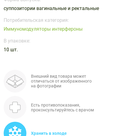
Поливитаминные
При
и гриппе
суппозитории вагинальные и ректальные
комплексы
простуде
Противоаллергические
Противовоспалительные
Пробиотики
Сахарный
препараты
препараты
Потребительская категория:
диабет
Иммуномодуляторы интерфероны
Противогрибковые
Противоопухолевые
Тонизирующие
Фиточай/
препараты
препараты
В упаковке:
чай
Противопаразитарные
Растительные
10 шт.
препараты
препараты
Сердечно-
Система
сосудистые
обмена
Внешний вид товара может
препараты
веществ
отличаться от изображенного
на фотографии
Средства
Стоматологические
от
препараты
алкоголизма
Есть противопоказания,
и курения
проконсультируйтесь с врачом
Хранить в холоде