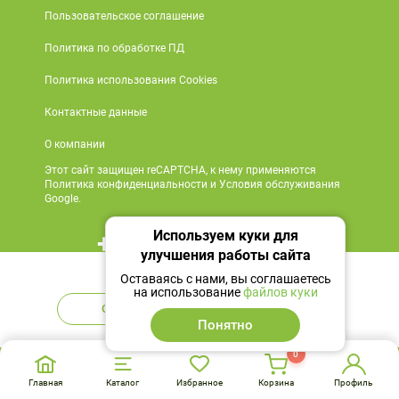
Пользовательское соглашение
Политика по обработке ПД
Политика использования Cookies
Контактные данные
О компании
Этот сайт защищен reCAPTCHA, к нему применяются
Политика конфиденциальности и Условия обслуживания
Google.
Используем куки для
+7 495 419 18 18
улучшения работы сайта
Нет в наличии
Мы в социальных сетях
Оставаясь с нами, вы соглашаетесь
на использование
файлов куки
Сообщить
Аналоги
Понятно
0
Главная
Каталог
Избранное
Корзина
Профиль