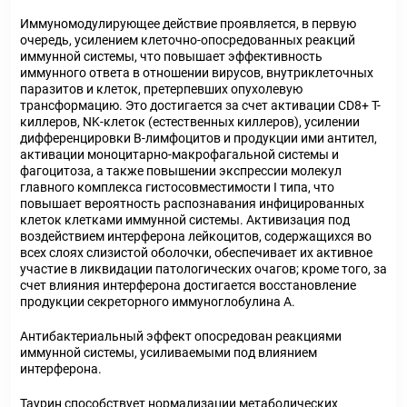
Иммуномодулирующее действие проявляется, в первую
очередь, усилением клеточно-опосредованных реакций
иммунной системы, что повышает эффективность
иммунного ответа в отношении вирусов, внутриклеточных
паразитов и клеток, претерпевших опухолевую
трансформацию. Это достигается за счет активации CD8+ Т-
киллеров, NK-клеток (естественных киллеров), усилении
дифференцировки В-лимфоцитов и продукции ими антител,
активации моноцитарно-макрофагальной системы и
фагоцитоза, а также повышении экспрессии молекул
главного комплекса гистосовместимости I типа, что
повышает вероятность распознавания инфицированных
клеток клетками иммунной системы. Активизация под
воздействием интерферона лейкоцитов, содержащихся во
всех слоях слизистой оболочки, обеспечивает их активное
участие в ликвидации патологических очагов; кроме того, за
счет влияния интерферона достигается восстановление
продукции секреторного иммуноглобулина А.
Антибактериальный эффект опосредован реакциями
иммунной системы, усиливаемыми под влиянием
интерферона.
Таурин способствует нормализации метаболических