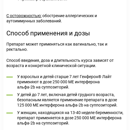
С осторожностью:
обострение аллергических и
аутоиммунных заболеваний.
Способ применения и дозы
Препарат может применяться как вагинально, так и
ректально.
Способ введения, доза и длительность курса зависят от
возраста и конкретной клинической ситуации.
У взрослых и детей старше 7 лет Генферон® Лайт
применяют в дозе 250 000 ME интерферона
альфа-2b на суппозиторий.
У детей до 7 лет, включая детей грудного возраста,
безопасным является применение препарата в дозе
125 000 ME интерферона альфа-2b на суппозиторий.
У женщин, находящихся на 13-40 неделе беременности,
препарат применяется в дозе 250 000 ME интерферона
альфа-2b на суппозиторий.