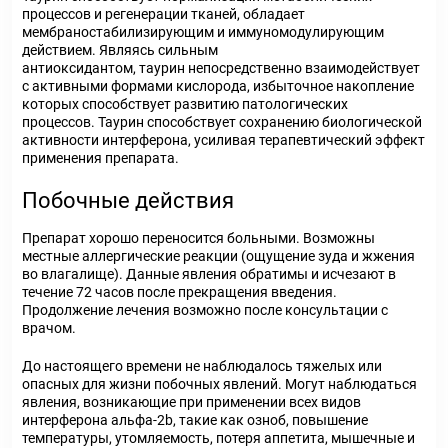
процессов и регенерации тканей, обладает
мембраностабилизирующим и иммуномодулирующим
действием. Являясь сильным
антиоксидантом, таурин непосредственно взаимодействует
с активными формами кислорода, избыточное накопление
которых способствует развитию патологических
процессов. Таурин способствует сохранению биологической
активности интерферона, усиливая терапевтический эффект
применения препарата.
Побочные действия
Препарат хорошо переносится больными. Возможны
местные аллергические реакции (ощущение зуда и жжения
во влагалище). Данные явления обратимы и исчезают в
течение 72 часов после прекращения введения.
Продолжение лечения возможно после консультации с
врачом.
До настоящего времени не наблюдалось тяжелых или
опасных для жизни побочных явлений. Могут наблюдаться
явления, возникающие при применении всех видов
интерферона альфа-2b, такие как озноб, повышение
температуры, утомляемость, потеря аппетита, мышечные и