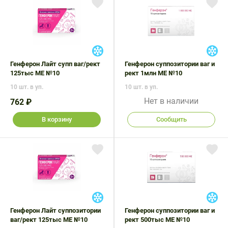
Поливитаминные
При
и гриппе
комплексы
простуде
Противоаллергические
Противовоспалительные
Пробиотики
Сахарный
препараты
препараты
диабет
Противогрибковые
Противоопухолевые
Тонизирующие
Фиточай/
препараты
препараты
Генферон Лайт супп ваг/рект
Генферон суппозитории ваг и
чай
125тыс МЕ №10
рект 1млн МЕ №10
Противопаразитарные
Растительные
10 шт. в уп.
10 шт. в уп.
препараты
препараты
Нет в наличии
762 ₽
Сердечно-
Система
сосудистые
обмена
В корзину
Сообщить
препараты
веществ
Средства
Стоматологические
от
препараты
алкоголизма
и курения
Генферон Лайт суппозитории
Генферон суппозитории ваг и
ваг/рект 125тыс МЕ №10
рект 500тыс МЕ №10