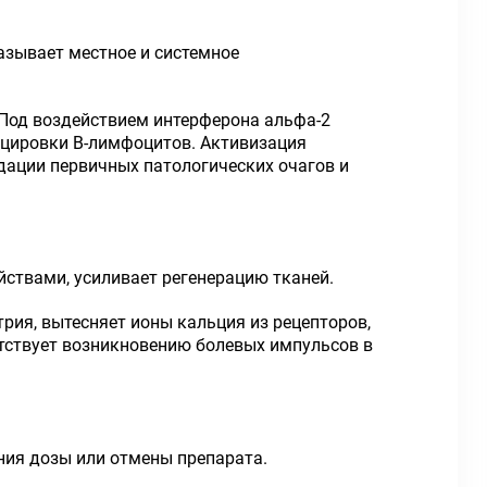
азывает местное и системное
Под воздействием интерферона альфа-2
енцировки В-лимфоцитов. Активизация
идации первичных патологических очагов и
.
ствами, усиливает регенерацию тканей.
ия, вытесняет ионы кальция из рецепторов,
тствует возникновению болевых импульсов в
ния дозы или отмены препарата.