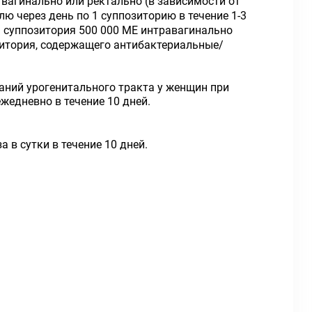
 вагинально или ректально (в зависимости от
лю через день по 1 суппозиторию в течение 1-3
 суппозитория 500 000 ME интравагинально
зитория, содержащего антибактериальные/
ний урогени­тального тракта у женщин при
жедневно в течение 10 дней.
 в сутки в течение 10 дней.