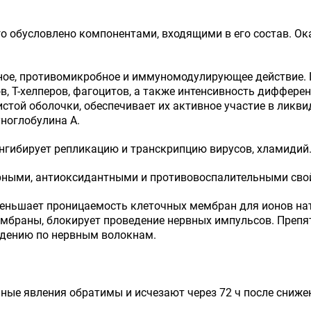
о обусловлено компонентами, входящими в его состав. Ок
ное, противомикробное и иммуномодулирующее действие. 
в, Т-хелперов, фагоцитов, а также интенсивность диффер
истой оболочки, обеспечивает их активное участие в ликв
ноглобулина А.
нгибирует репликацию и транскрипцию вирусов, хламидий
рными, антиоксидантными и противовоспалительными свой
еньшает проницаемость клеточных мембран для ионов натр
мбраны, блокирует проведение нервных импульсов. Препя
едению по нервным волокнам.
нные явления обратимы и исчезают через 72 ч после сниже