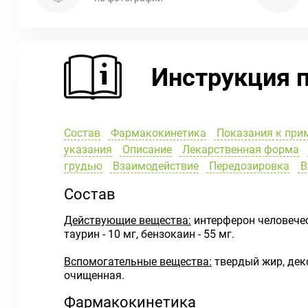
Инструкция 
Состав
Фармакокинетика
Показания к при
указания
Описание
Лекарственная форма
грудью
Взаимодействие
Передозировка
В
Состав
Действующие вещества:
интерферон человечес
таурин - 10 мг, бензокаин - 55 мг.
Вспомогательные вещества:
твердый жир, декс
очищенная.
Фармакокинетика