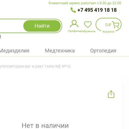
Клиентский сервис работает с 8.00 до 22.00
+7 495 419 18 18
0 ₽
Найти
Профиль
Избранное
Корзина
R
Избранное
(
0
)
Медизделия
Медтехника
Ортопедия
Войти
уппозитории ваг и рект 1млн МЕ №10
БАД
Медицинская техника (приборы)
Наборы
Упаковка
Нет в наличии