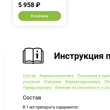
5 958 ₽
В корзину
Инструкция 
Состав
Фармакокинетика
Показания к при
указания
Описание
Фармакодинамика
Поб
Передозировка
Влияние на способность к в
Состав
В 1 мл препарата содержится: