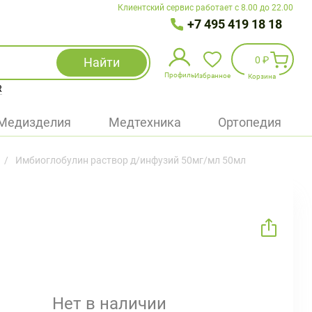
Клиентский сервис работает с 8.00 до 22.00
+7 495 419 18 18
0 ₽
Найти
Профиль
Избранное
Корзина
R
Избранное
(
0
)
Медизделия
Медтехника
Ортопедия
Войти
Имбиоглобулин раствор д/инфузий 50мг/мл 50мл
БАД
Медицинская техника (приборы)
Наборы
Упаковка
Нет в наличии