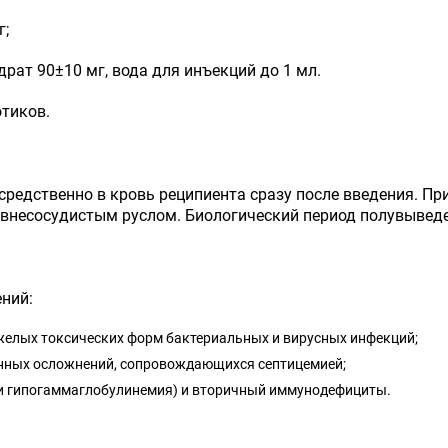
г;
рат 90±10 мг, вода для инъекций до 1 мл.
отиков.
средственно в кровь реципиента сразу после введения. Пр
внесосудистым руслом. Биологический период полувыведе
ний:
яжелых токсических форм бактериальных и вирусных инфекций;
онных осложнений, сопровождающихся септицемией;
и гипогаммаглобулинемия) и вторичный иммунодефициты.