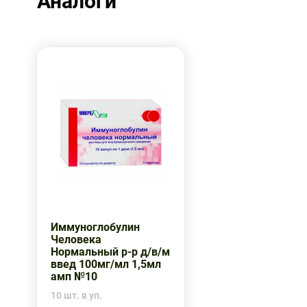
Аналоги
Иммуноглобулин
Человека
Нормальный р-р д/в/м
введ 100мг/мл 1,5мл
амп №10
10 шт. в уп.