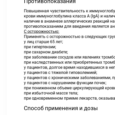
Противопоказания
Повышенная чувствительность к иммуноглобул
крови иммуноглобулина класса A (IgA) и налич
наличие в анамнезе аллергических реакций н
противопоказанием для введения является ан
С осторожностью:
Применять с осторожностью в следующих груп
у лиц старше 65 лет;
при гипертензии;
при сахарном диабете;
при заболевании сосудов или явлениях тромбо
при наследственных или приобретенных тром
у пациентов, долгое время находившихся в не
у пациентов с тяжелой гиповолемией;
у пациентов с хроническими заболеваниями, 
у пациентов с нарушением функции почек;
при пониженном объеме циркулирующей кров
при избыточной массе тела;
при одновременном приеме лекарств, оказыв
Способ применения и дозы