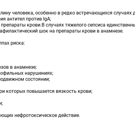
ину человека, особенно в редко встречающихся случаях 
ия антител против IgA;
а препараты крови.В случаях тяжелого сепсиса единствен
афилактический шок на препараты крови в анамнезе.
пах риска:
зов в анамнезе;
бофильных нарушениях;
подвижном состоянии;
при которых повышается вязкость крови;
и;
ающих нефротоксическое действие.