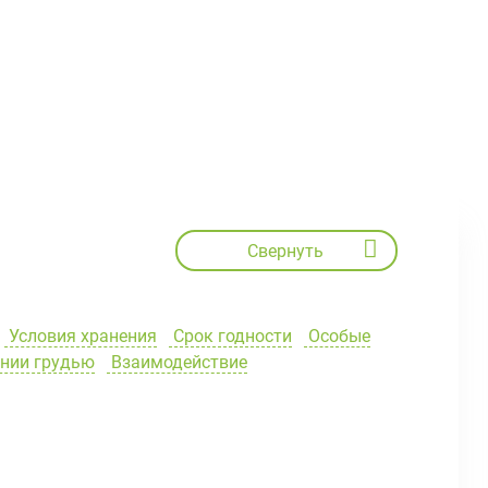
Свернуть
Условия хранения
Срок годности
Особые
ении грудью
Взаимодействие