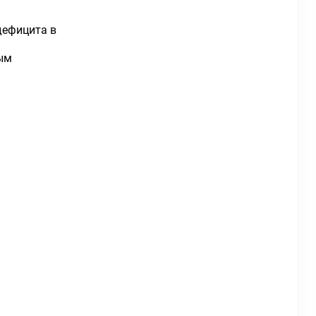
дефицита в
ным