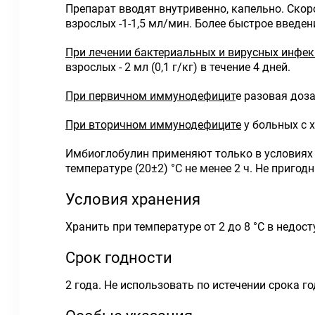
Препарат вводят внутривенно, капельно. Скоро
взрослых -1-1,5 мл/мин. Более быстрое введе
При лечении бактериальных и вирусных инфе
взрослых - 2 мл (0,1 г/кг) в течение 4 дней.
При первичном иммунодефицит
е разовая доза
При вторичном иммунодефиците
у больных с х
Имбиоглобулин применяют только в условиях
температуре (20±2) °С не менее 2 ч. Не приг
Условия хранения
Хранить при температуре от 2 до 8 °С в недос
Срок годности
2 года. Не использовать по истечении срока го