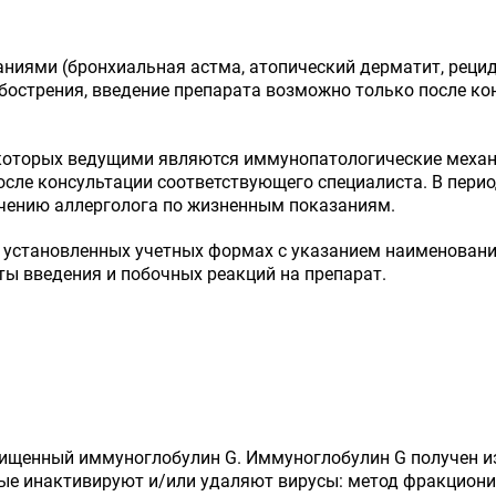
ниями (бронхиальная астма, атопический дерматит, реци
обострения, введение препарата возможно только после к
которых ведущими являются иммунопатологические механ
после консультации соответствующего специалиста. В пери
ючению аллерголога по жизненным показаниям.
в установленных учетных формах с указанием наименования
аты введения и побочных реакций на препарат.
ищенный иммуноглобулин G. Иммуноглобулин G получен и
ые инактивируют и/или удаляют вирусы: метод фракциони