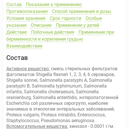
Состав
Показания к применению
Противопоказания
Способ применения и дозы
Условия хранения
Срок годности
Особые
указания
Описание
Применение у детей
Действие
Побочные действия
Применение при
беременности и кормлении грудью
Взаимодействие
Состав
Активное вещество:
смесь стерильных фильтратов
фаголизатов Shigella flexneri 1, 2, 3, 4, 6 сероваров,
Shigella sonnei, Salmonella paratyphi A, Salmonella
paratyphi B, Salmonella typhimurium, Salmonella
infantis, Salmonella choleraesuis, Salmonella
oranienburg, Salmonella enteritidis, энтеропатогенной
Escherichia coli различных серогрупп, наиболее
значимых в этиологии энтеральных заболеваний,
Proteus vulgaris, Proteus mirabilis, Enterococcus,
Staphylococcus, Pseudomonas aeruginosa.
Вспомогательные вещества:
хинозол - 0.0001 г/м.