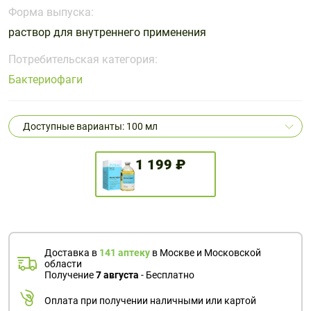
Поливитаминные
При
и гриппе
Форма выпуска:
комплексы
простуде
Противоаллергические
Противовоспалительные
раствор для внутреннего применения
Пробиотики
Сахарный
препараты
препараты
диабет
Потребительская категория:
Противогрибковые
Противоопухолевые
Бактериофаги
Тонизирующие
Фиточай/
препараты
препараты
чай
Противопаразитарные
Растительные
препараты
препараты
Доступные варианты: 100 мл
Сердечно-
Система
сосудистые
обмена
1 199 ₽
препараты
веществ
Средства
Стоматологические
от
препараты
алкоголизма
и курения
Доставка в
141 аптеку
в Москве и Московской
области
Получение
7 августа
- Бесплатно
Оплата при получении наличными или картой