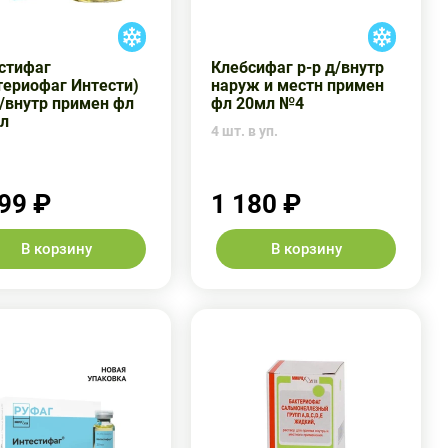
стифаг
Клебсифаг р-р д/внутр
териофаг Интести)
наруж и местн примен
д/внутр примен фл
фл 20мл №4
л
4 шт. в уп.
99 ₽
1 180 ₽
В корзину
В корзину