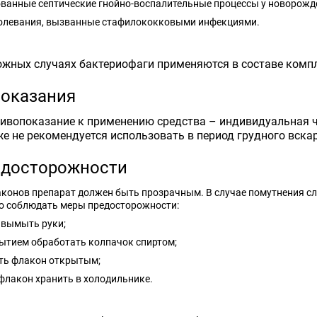
ованные септические гнойно-воспалительные процессы у новорожд
болевания, вызванные стафилококковыми инфекциями.
ожных случаях бактериофаги применяются в составе компл
оказания
ивопоказание к применению средства – индивидуальная ч
же не рекомендуется использовать в период грудного вска
досторожности
конов препарат должен быть прозрачным. В случае помутнения сл
о соблюдать меры предосторожности:
 вымыть руки;
ытием обработать колпачок спиртом;
ять флакон открытым;
флакон хранить в холодильнике.