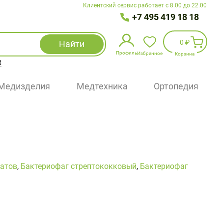
Клиентский сервис работает с 8.00 до 22.00
+7 495 419 18 18
0 ₽
Найти
Профиль
Избранное
Корзина
R
Избранное
(
0
)
Медизделия
Медтехника
Ортопедия
Войти
БАД
Медицинская техника (приборы)
Наборы
затов
,
Бактериофаг стрептококковый
,
Бактериофаг
Упаковка