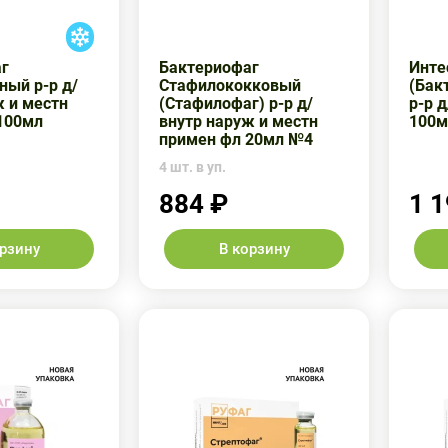
г
Бактериофаг
Инте
ный р-р д/
Стафилококковый
(Бак
ж и местн
(Стафилофаг) р-р д/
р-р 
100мл
внутр наруж и местн
100м
примен фл 20мл №4
4 шт. в уп.
884 ₽
1 1
орзину
В корзину