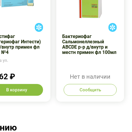
стифаг
Бактериофаг
териофаг Интести)
Сальмонеллезный
д/внутр примен фл
ABCDE р-р д/внутр и
 №4
местн примен фл 100мл
в уп.
62 ₽
Нет в наличии
В корзину
Сообщить
ению