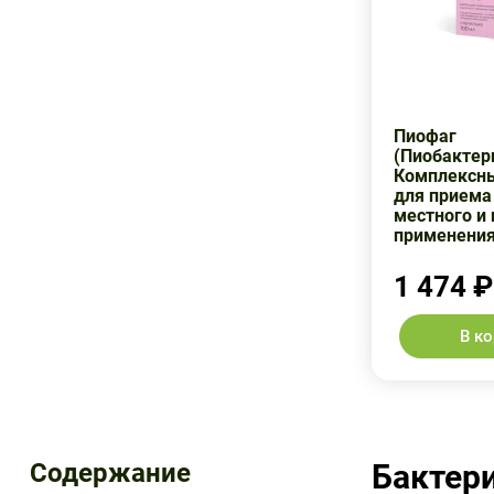
Пиофаг
(Пиобактер
Комплексны
для приема
местного и
применения
1 474 ₽
В к
Содержание
Бактер