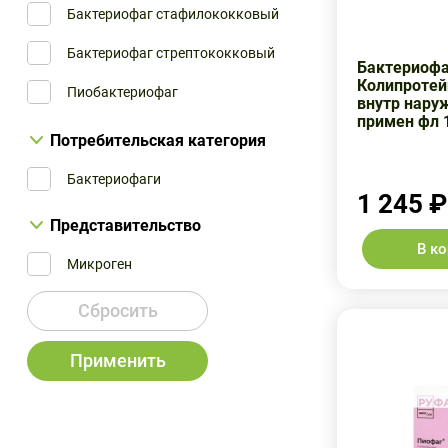
Бактериофаг стафилококковый
Бактериофаг стрептококковый
Бактериофа
Колипротей
Пиобактериофаг
внутр нару
примен фл 
Смесь стерильных фильтратов фа...
Потребительская категория
Бактериофаги
1 245 ₽
Представительство
В к
Микроген
Сбросить
Применить