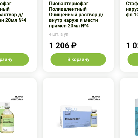
иофаг
Пиобактериофаг
Стаф
тный
Поливалентный
нару
раствор д/
Очищенный раствор д/
фл 1
ен 20мл №4
внутр наруж и местн
примен 20мл №4
4 шт. в уп.
1 206 ₽
1 0
орзину
В корзину