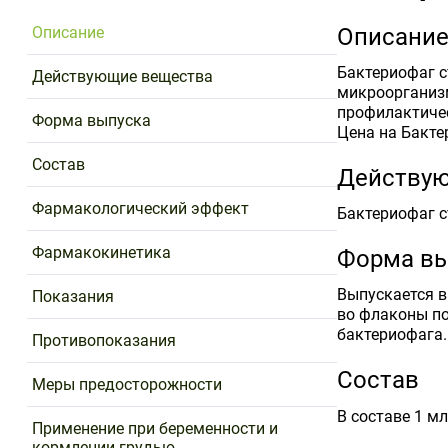
Описание
Описани
Бактериофаг 
Действующие вещества
микроорганизм
профилактичес
Форма выпуска
Цена на Бакте
Состав
Действу
Фармакологический эффект
Бактериофаг 
Фармакокинетика
Форма вы
Выпускается в
Показания
во флаконы по
бактериофага.
Противопоказания
Состав
Меры предосторожности
В составе 1 м
Применение при беременности и
кормлении грудью