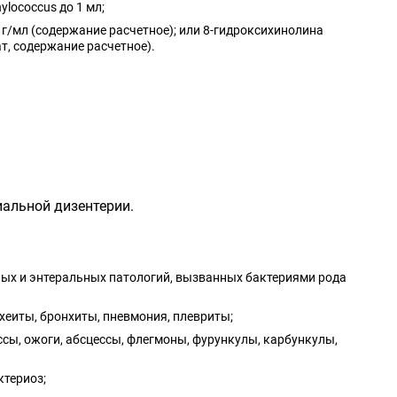
lococcus до 1 мл;
 г/мл (содержание расчетное); или 8-гидроксихинолина
ат, содержание расчетное).
иальной дизентерии.
ных и энтеральных патологий, вызванных бактериями рода
ахеиты, бронхиты, пневмония, плевриты;
сы, ожоги, абсцессы, флегмоны, фурункулы, карбункулы,
ктериоз;