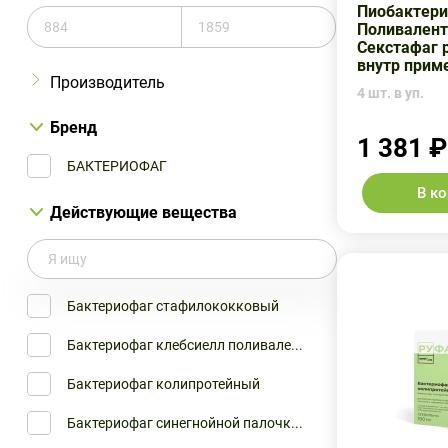
Пиобактер
Поливален
Секстафаг 
внутр прим
Производитель
4 шт. в уп.
Микроген НПО Иммунопрепарат Уф...
Бренд
1 381 ₽
Микроген НПО ФГУП МЗ РФ
БАКТЕРИОФАГ
В к
Микроген ОАО Биомед им.Мечни...
Действующие вещества
Бактериофаг стафилококковый
Бактериофаг клебсиелл поливале...
Бактериофаг колипротейный
Бактериофаг синегнойной палочк...