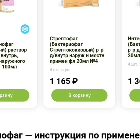
Стрептофаг
Инте
иофаг
(Бактериофаг
(Бак
й) раствор
Стрептококковый) р-р
р-р 
 внутрь,
д/внутр наруж и местн
20мл
 наружного
примен фл 20мл №4
4 шт. 
 100мл
4 шт. в уп.
1 165 ₽
1 3
орзину
В корзину
иофаг — инструкция по примен