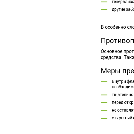
генерализ
другие за
В особенно сл
Противоп
Основное прот
средства. Так
Меры пре
Внутри фла
необходим
тщательно
перед откр
не оставл
открытый 