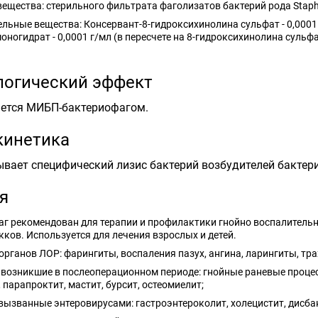
ещества: стерильного фильтрата фаголизатов бактерий рода Staphy
льные вещества: Консервант-8-гидроксихинолина сульфат - 0,0001
оногидрат - 0,0001 г/мл (в пересчете на 8-гидроксихинолина сульф
огический эффект
яется МИБП-бактериофагом.
кинетика
вает специфический лизис бактерий возбудителей бактер
я
г рекомендован для терапии и профилактики гнойно воспалитель
ков. Используется для лечения взрослых и детей.
органов ЛОР: фарингиты, воспаления пазух, ангина, ларингиты, тр
 возникшие в послеоперационном периоде: гнойные раневые процес
 парапроктит, мастит, бурсит, остеомиелит;
вызванные энтеровирусами: гастроэнтероколит, холецистит, дисба