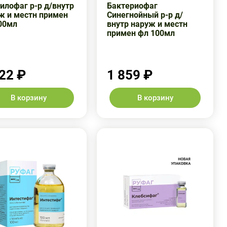
илофаг р-р д/внутр
Бактериофаг
ж и местн примен
Синегнойный р-р д/
00мл
внутр наруж и местн
примен фл 100мл
22 ₽
1 859 ₽
В корзину
В корзину