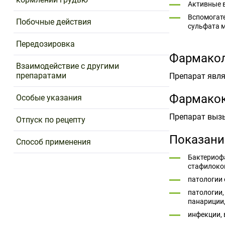
Активные в
Вспомогате
Побочные действия
сульфата м
Передозировка
Фармакол
Взаимодействие с другими
препаратами
Препарат явл
Фармако
Особые указания
Препарат вызы
Отпуск по рецепту
Показани
Способ применения
Бактериофа
стафилокок
патологии 
патологии,
панариции,
инфекции, 