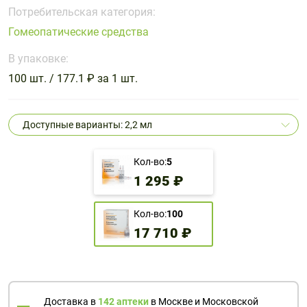
Поливитаминные
При
и гриппе
Потребительская категория:
комплексы
простуде
Противоаллергические
Противовоспалительные
Гомеопатические средства
Пробиотики
Сахарный
препараты
препараты
диабет
В упаковке:
Противогрибковые
Противоопухолевые
100 шт. / 177.1 ₽ за 1 шт.
Тонизирующие
Фиточай/
препараты
препараты
чай
Противопаразитарные
Растительные
препараты
препараты
Доступные варианты: 2,2 мл
Сердечно-
Система
сосудистые
обмена
Кол-во:
5
препараты
веществ
1 295 ₽
Средства
Стоматологические
от
препараты
Кол-во:
100
алкоголизма
17 710 ₽
и курения
Доставка в
142 аптеки
в Москве и Московской