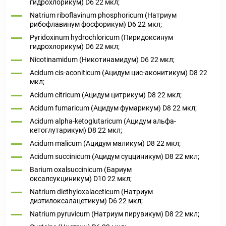
гидрохлорикум) D6 22 мкл;
Natrium riboflavinum phosphoricum (Натриум
рибофлавинум фосфорикум) D6 22 мкл;
Pyridoxinum hydrochloricum (Пиридоксинум
гидрохлорикум) D6 22 мкл;
Nicotinamidum (Никотинамидум) D6 22 мкл;
Acidum cis-aconiticum (Ацидум цис-аконитикум) D8 22
мкл;
Acidum citricum (Ацидум цитрикум) D8 22 мкл;
Acidum fumaricum (Ацидум фумарикум) D8 22 мкл;
Acidum alpha-ketoglutaricum (Ацидум альфа-
кетоглутарикум) D8 22 мкл;
Acidum malicum (Ацидум маликум) D8 22 мкл;
Acidum succinicum (Ацидум суцциникум) D8 22 мкл;
Barium oxalsuccinicum (Бариум
оксалсукциникум) D10 22 мкл;
Natrium diethyloxalaceticum (Натриум
диэтилоксалацетикум) D6 22 мкл;
Natrium pyruvicum (Натриум пирувикум) D8 22 мкл;