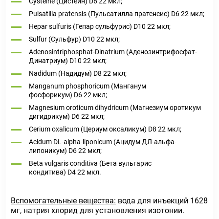
Cysteine (Цистеин) D6 22 мкл;
Pulsatilla pratensis (Пульсатилла пратенсис) D6 22 мкл;
Hepar sulfuris (Гепар сульфурис) D10 22 мкл;
Sulfur (Сульфур) D10 22 мкл;
Adenosintriphosphat-Dinatrium (Аденозинтрифосфат-
Динатриум) D10 22 мкл;
Nadidum (Надидум) D8 22 мкл;
Manganum phosphoricum (Манганум
фосфорикум) D6 22 мкл;
Magnesium oroticum dihydricum (Магнезиум оротикум
дигидрикум) D6 22 мкл;
Cerium oxalicum (Цериум оксаликум) D8 22 мкл;
Acidum DL-alpha-liponicum (Ацидум ДЛ-альфа-
липоникум) D6 22 мкл;
Beta vulgaris conditiva (Бета вульгарис
кондитива) D4 22 мкл.
Вспомогательные вещества:
вода для инъекций 1628
мг, натрия хлорид для установления изотонии.