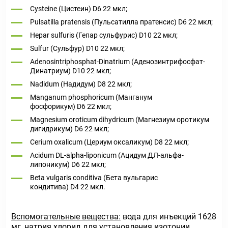
Cysteine (Цистеин) D6 22 мкл;
Pulsatilla pratensis (Пульсатилла пратенсис) D6 22 мкл;
Hepar sulfuris (Гепар сульфурис) D10 22 мкл;
Sulfur (Сульфур) D10 22 мкл;
Adenosintriphosphat-Dinatrium (Аденозинтрифосфат-
Динатриум) D10 22 мкл;
Nadidum (Надидум) D8 22 мкл;
Manganum phosphoricum (Манганум
фосфорикум) D6 22 мкл;
Magnesium oroticum dihydricum (Магнезиум оротикум
дигидрикум) D6 22 мкл;
Cerium oxalicum (Цериум оксаликум) D8 22 мкл;
Acidum DL-alpha-liponicum (Ацидум ДЛ-альфа-
липоникум) D6 22 мкл;
Beta vulgaris conditiva (Бета вульгарис
кондитива) D4 22 мкл.
Вспомогательные вещества:
вода для инъекций 1628
мг, натрия хлорид для установления изотонии.