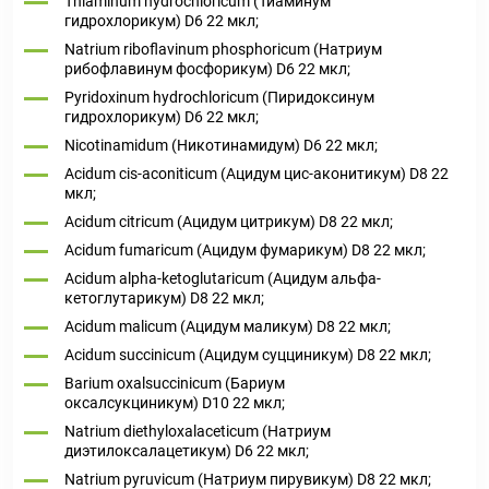
Thiaminum hydrochloricum (Тиаминум
гидрохлорикум) D6 22 мкл;
Natrium riboflavinum phosphoricum (Натриум
рибофлавинум фосфорикум) D6 22 мкл;
Pyridoxinum hydrochloricum (Пиридоксинум
гидрохлорикум) D6 22 мкл;
Nicotinamidum (Никотинамидум) D6 22 мкл;
Acidum cis-aconiticum (Ацидум цис-аконитикум) D8 22
мкл;
Acidum citricum (Ацидум цитрикум) D8 22 мкл;
Acidum fumaricum (Ацидум фумарикум) D8 22 мкл;
Acidum alpha-ketoglutaricum (Ацидум альфа-
кетоглутарикум) D8 22 мкл;
Acidum malicum (Ацидум маликум) D8 22 мкл;
Acidum succinicum (Ацидум суцциникум) D8 22 мкл;
Barium oxalsuccinicum (Бариум
оксалсукциникум) D10 22 мкл;
Natrium diethyloxalaceticum (Натриум
диэтилоксалацетикум) D6 22 мкл;
Natrium pyruvicum (Натриум пирувикум) D8 22 мкл;